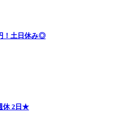
円！土日休み◎
休 2日★