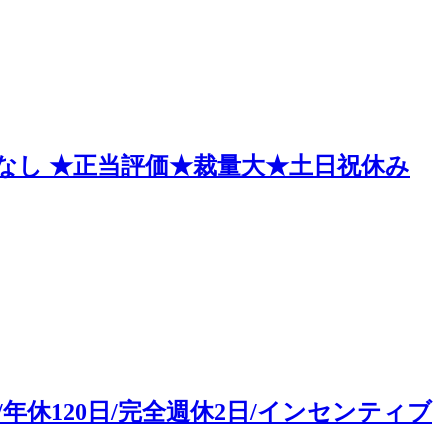
ポなし ★正当評価★裁量大★土日祝休み
休120日/完全週休2日/インセンティブ