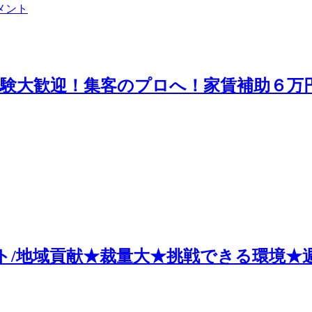
メント
験大歓迎！集客のプロへ！家賃補助６万
ト/地域貢献★裁量大★挑戦できる環境★週