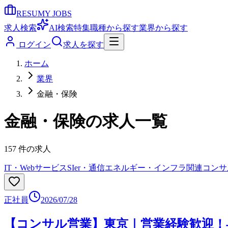
RESUMY JOBS
求人検索
AI検索
特集
職種から探す
業界から探す
ログイン
求人を探す
ホーム
業界
金融・保険
金融・保険
の求人一覧
157
件の求人
IT・Webサービス
SIer・通信
エネルギー・インフラ関連
コンサ
正社員
2026/07/28
【コンサル営業】東京｜営業経験歓迎！