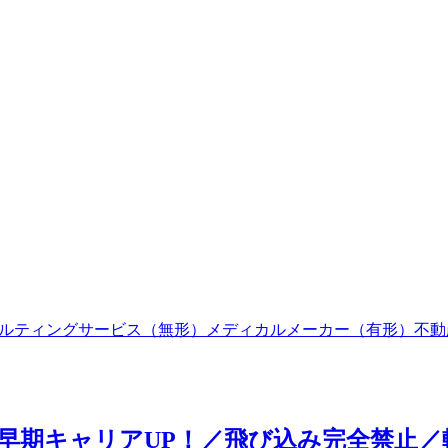
ルティング
サービス（無形）
メディカル
メーカー（有形）
不動
早期キャリアUP！／飛び込み完全禁止／