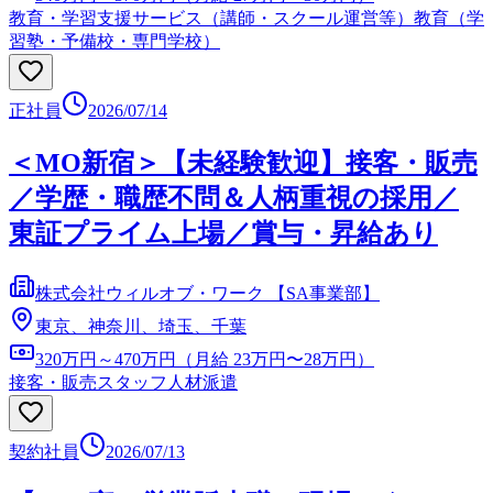
教育・学習支援サービス（講師・スクール運営等）
教育（学
習塾・予備校・専門学校）
正社員
2026/07/14
＜MO新宿＞【未経験歓迎】接客・販売
／学歴・職歴不問＆人柄重視の採用／
東証プライム上場／賞与・昇給あり
株式会社ウィルオブ・ワーク 【SA事業部】
東京、神奈川、埼玉、千葉
320万円～470万円（月給 23万円〜28万円）
接客・販売スタッフ
人材派遣
契約社員
2026/07/13