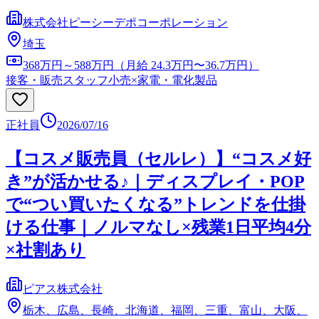
株式会社ピーシーデポコーポレーション
埼玉
368万円～588万円（月給 24.3万円〜36.7万円）
接客・販売スタッフ
小売×家電・電化製品
正社員
2026/07/16
【コスメ販売員（セルレ）】“コスメ好
き”が活かせる♪｜ディスプレイ・POP
で“つい買いたくなる”トレンドを仕掛
ける仕事｜ノルマなし×残業1日平均4分
×社割あり
ピアス株式会社
栃木、広島、長崎、北海道、福岡、三重、富山、大阪、