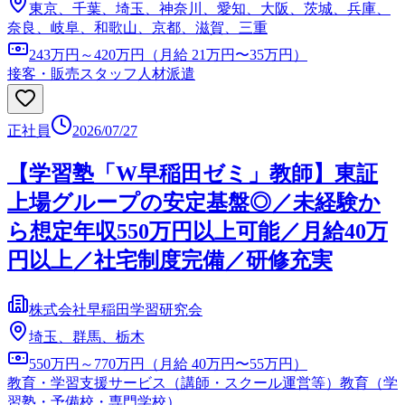
東京、千葉、埼玉、神奈川、愛知、大阪、茨城、兵庫、
奈良、岐阜、和歌山、京都、滋賀、三重
243万円～420万円（月給 21万円〜35万円）
接客・販売スタッフ
人材派遣
正社員
2026/07/27
【学習塾「W早稲田ゼミ」教師】東証
上場グループの安定基盤◎／未経験か
ら想定年収550万円以上可能／月給40万
円以上／社宅制度完備／研修充実
株式会社早稲田学習研究会
埼玉、群馬、栃木
550万円～770万円（月給 40万円〜55万円）
教育・学習支援サービス（講師・スクール運営等）
教育（学
習塾・予備校・専門学校）