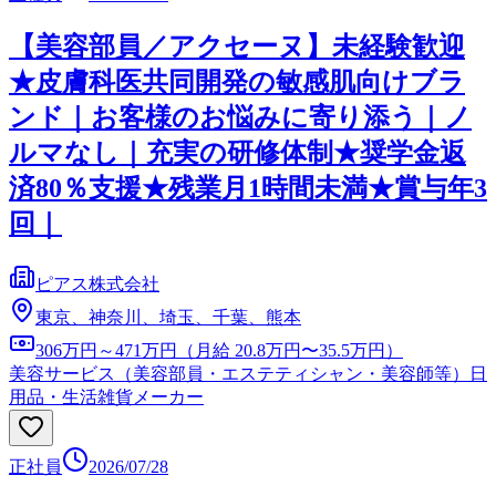
【美容部員／アクセーヌ】未経験歓迎
★皮膚科医共同開発の敏感肌向けブラ
ンド｜お客様のお悩みに寄り添う｜ノ
ルマなし｜充実の研修体制★奨学金返
済80％支援★残業月1時間未満★賞与年3
回｜
ピアス株式会社
東京、神奈川、埼玉、千葉、熊本
306万円～471万円（月給 20.8万円〜35.5万円）
美容サービス（美容部員・エステティシャン・美容師等）
日
用品・生活雑貨メーカー
正社員
2026/07/28