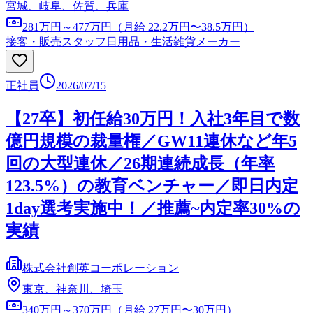
宮城、岐阜、佐賀、兵庫
281万円～477万円（月給 22.2万円〜38.5万円）
接客・販売スタッフ
日用品・生活雑貨メーカー
正社員
2026/07/15
【27卒】初任給30万円！入社3年目で数
億円規模の裁量権／GW11連休など年5
回の大型連休／26期連続成長（年率
123.5%）の教育ベンチャー／即日内定
1day選考実施中！／推薦~内定率30%の
実績
株式会社創英コーポレーション
東京、神奈川、埼玉
340万円～370万円（月給 27万円〜30万円）