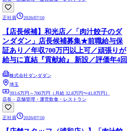
正社員
2026/07/10
【店⻑候補】和光店／「⾁汁餃⼦のダ
ンダダン」店⻑候補募集★前職給与保
証あり／年収700万円以上可／頑張りが
給与に直結『貢献給』 新設／評価年4回
株式会社ダンダダン
埼玉
393.6万円～700万円（月給 32.8万円〜41.8万円）
店長・店舗管理・運営
飲食・レストラン
正社員
2026/07/10