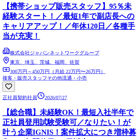
【携帯ショップ販売スタッフ】95％未
経験スタート！／最短1年で副店長への
キャリアアップ！／年休120日／各種手
当が充実！
株式会社ジャパンネットワークグループ
東京、埼玉、茨城、福岡、佐賀
300万円～450万円（月給 22万円〜26万円）
接客・販売スタッフ
その他流通・小売
正社員
契約社員
2026/07/27
【総合職】未経験OK！最短入社半年で
正社員登用試験受験可／なりたい！が
叶う企業IGNIS！案件拡大につき増枠募