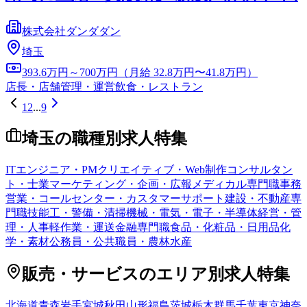
株式会社ダンダダン
埼玉
393.6万円～700万円（月給 32.8万円〜41.8万円）
店長・店舗管理・運営
飲食・レストラン
1
2
...
9
埼玉
の職種別求人特集
ITエンジニア・PM
クリエイティブ・Web制作
コンサルタン
ト・士業
マーケティング・企画・広報
メディカル専門職
事務
営業・コールセンター・カスタマーサポート
建設・不動産専
門職
技能工・警備・清掃
機械・電気・電子・半導体
経営・管
理・人事
軽作業・運送
金融専門職
食品・化粧品・日用品
化
学・素材
公務員・公共職員・農林水産
販売・サービス
のエリア別求人特集
北海道
青森
岩手
宮城
秋田
山形
福島
茨城
栃木
群馬
千葉
東京
神奈