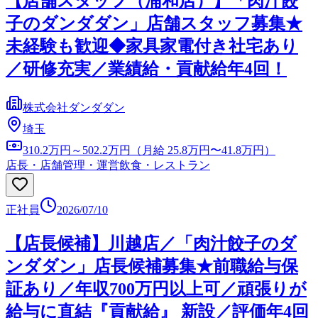
【店舗スタッフ（浦和店）】「肉汁餃
子のダンダダン」店舗スタッフ募集★
未経験も歓迎◆家具家電付き社宅あり
／研修充実／業績給・貢献給年4回！
株式会社ダンダダン
埼玉
310.2万円～502.2万円（月給 25.8万円〜41.8万円）
店長・店舗管理・運営
飲食・レストラン
正社員
2026/07/10
【店⻑候補】川越店／「⾁汁餃⼦のダ
ンダダン」店⻑候補募集★前職給与保
証あり／年収700万円以上可／頑張りが
給与に直結『貢献給』 新設／評価年4回