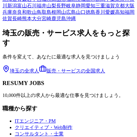
川
新潟
富山
石川
福井
山梨
長野
岐阜
静岡
愛知
三重
滋賀
京都
大阪
兵庫
奈良
和歌山
鳥取
島根
岡山
広島
山口
徳島
香川
愛媛
高知
福岡
佐賀
長崎
熊本
大分
宮崎
鹿児島
沖縄
埼玉
の
販売・サービス
求人をもっと探
す
条件を変えて、あなたに最適な求人を見つけましょう
埼玉
の全求人
販売・サービス
の全国求人
RESUMY JOBS
10,000件以上の求人から最適な仕事を見つけましょう。
職種から探す
ITエンジニア・PM
クリエイティブ・Web制作
コンサルタント・士業