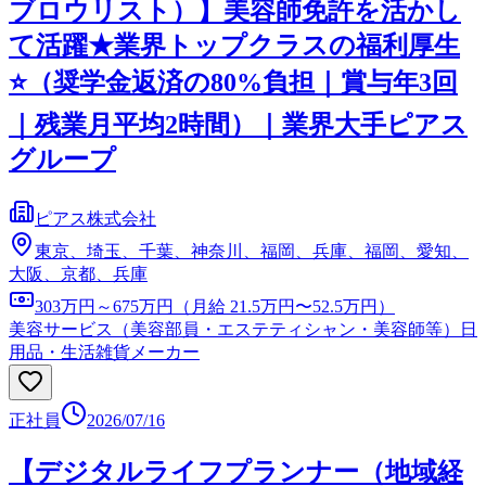
ブロウリスト）】美容師免許を活かし
て活躍★業界トップクラスの福利厚生
⭐（奨学金返済の80%負担｜賞与年3回
｜残業月平均2時間）｜業界大手ピアス
グループ
ピアス株式会社
東京、埼玉、千葉、神奈川、福岡、兵庫、福岡、愛知、
大阪、京都、兵庫
303万円～675万円（月給 21.5万円〜52.5万円）
美容サービス（美容部員・エステティシャン・美容師等）
日
用品・生活雑貨メーカー
正社員
2026/07/16
【デジタルライフプランナー（地域経