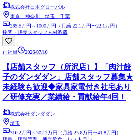
株式会社日本グローバル
東京、神奈川、埼玉、千葉
265.5万円～1000万円（月給 22.1万円〜22.1万円）
接客・販売スタッフ
人材派遣
正社員
2026/07/10
【店舗スタッフ（所沢店）】「肉汁餃
子のダンダダン」店舗スタッフ募集★
未経験も歓迎◆家具家電付き社宅あり
／研修充実／業績給・貢献給年4回！
株式会社ダンダダン
埼玉
310.2万円～502.2万円（月給 25.8万円〜41.8万円）
店長・店舗管理・運営
飲食・レストラン