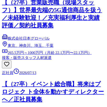
【（27卒）営業販売職（現場スタッ
フ）】世界最先端の5G通信商品を扱う
／未経験歓迎！／充実福利厚生と実績
評価／契約社員募集
株式会社日本グローバル
東京、神奈川、埼玉、千葉
265.5万円～1000万円（月給 22.1万円〜22.1万円）
接客・販売スタッフ
人材派遣
正社員
2026/07/13
【（27卒）イベント総合職】将来はプ
ロジェク ト全体を動かすディレクター
へ／正社員募集