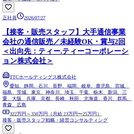
正社員
2026/07/27
【接客・販売スタッフ】大手通信事業
会社の通信販売／未経験OK・賞与2回
＜出向先：ティー.ティーコーポレーシ
ョン株式会社＞
TTCホールディングス株式会社
愛知、静岡、石川、長野、福岡、岐阜、鹿児島、宮城、
福島、茨城、東京、神奈川、埼玉、千葉、栃木、新潟、三
重、大阪、兵庫、京都、長崎、秋田、北海道、香川、群馬、
青森、広島
322万円～350万円（月給 23万円〜25万円）
接客・販売スタッフ
戦略・経営コンサルティング