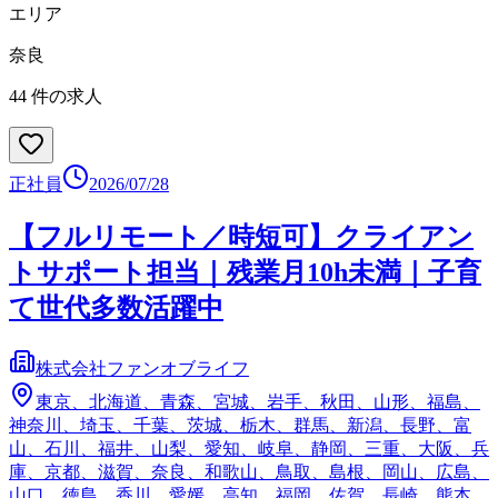
エリア
奈良
44
件の求人
正社員
2026/07/28
【フルリモート／時短可】クライアン
トサポート担当｜残業月10h未満｜子育
て世代多数活躍中
株式会社ファンオブライフ
東京、北海道、青森、宮城、岩手、秋田、山形、福島、
神奈川、埼玉、千葉、茨城、栃木、群馬、新潟、長野、富
山、石川、福井、山梨、愛知、岐阜、静岡、三重、大阪、兵
庫、京都、滋賀、奈良、和歌山、鳥取、島根、岡山、広島、
山口、徳島、香川、愛媛、高知、福岡、佐賀、長崎、熊本、