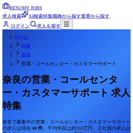
RESUMY JOBS
求人検索
AI検索
特集
職種から探す
業界から探す
ログイン
求人を探す
ホーム
特集
奈良
営業・コールセンター・カスタマーサポート
奈良
の
営業・コールセンタ
ー・カスタマーサポート
求人
特集
奈良
で募集中の
営業・コールセンター・カスタマーサポート
の求人は現在
44
件
。
平均年収は約593万円。
正社員の求人が