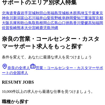
サポート
のエリア別求人特集
北海道
青森
岩手
宮城
秋田
山形
福島
茨城
栃木
群馬
埼玉
千葉
東京
神奈川
新潟
富山
石川
福井
山梨
長野
岐阜
静岡
愛知
三重
滋賀
京都
大阪
兵庫
和歌山
鳥取
島根
岡山
広島
山口
徳島
香川
愛媛
高知
福岡
佐賀
長崎
熊本
大分
宮崎
鹿児島
沖縄
奈良
の
営業・コールセンター・カスタ
マーサポート
求人をもっと探す
条件を変えて、あなたに最適な求人を見つけましょう
奈良
の全求人
営業・コールセンター・カスタマーサポ
ート
の全国求人
RESUMY JOBS
10,000件以上の求人から最適な仕事を見つけましょう。
職種から探す