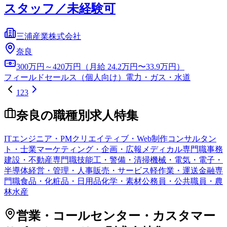
スタッフ／未経験可
三浦産業株式会社
奈良
300万円～420万円（月給 24.2万円〜33.9万円）
フィールドセールス（個人向け）
電力・ガス・水道
1
2
3
奈良
の職種別求人特集
ITエンジニア・PM
クリエイティブ・Web制作
コンサルタン
ト・士業
マーケティング・企画・広報
メディカル専門職
事務
建設・不動産専門職
技能工・警備・清掃
機械・電気・電子・
半導体
経営・管理・人事
販売・サービス
軽作業・運送
金融専
門職
食品・化粧品・日用品
化学・素材
公務員・公共職員・農
林水産
営業・コールセンター・カスタマー