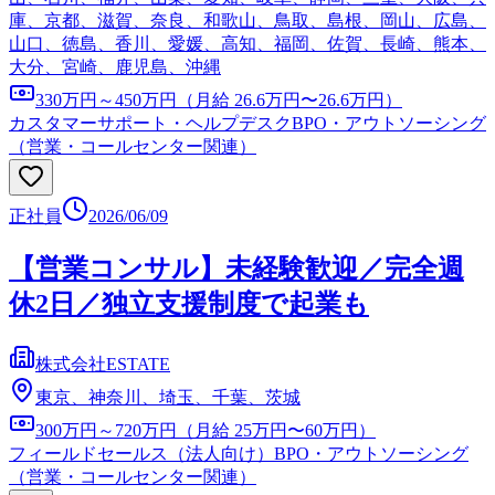
庫、京都、滋賀、奈良、和歌山、鳥取、島根、岡山、広島、
山口、徳島、香川、愛媛、高知、福岡、佐賀、長崎、熊本、
大分、宮崎、鹿児島、沖縄
330万円～450万円（月給 26.6万円〜26.6万円）
カスタマーサポート・ヘルプデスク
BPO・アウトソーシング
（営業・コールセンター関連）
正社員
2026/06/09
【営業コンサル】未経験歓迎／完全週
休2日／独立支援制度で起業も
株式会社ESTATE
東京、神奈川、埼玉、千葉、茨城
300万円～720万円（月給 25万円〜60万円）
フィールドセールス（法人向け）
BPO・アウトソーシング
（営業・コールセンター関連）