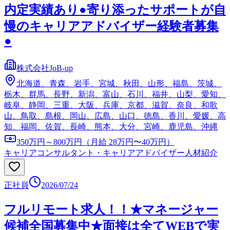
内定実績あり●寄り添ったサポートが自
慢のキャリアアドバイザー経験者募集
●
株式会社JoB-up
北海道、青森、岩手、宮城、秋田、山形、福島、茨城、
栃木、群馬、長野、新潟、富山、石川、福井、山梨、愛知、
岐阜、静岡、三重、大阪、兵庫、京都、滋賀、奈良、和歌
山、鳥取、島根、岡山、広島、山口、徳島、香川、愛媛、高
知、福岡、佐賀、長崎、熊本、大分、宮崎、鹿児島、沖縄
350万円～800万円（月給 28万円〜40万円）
キャリアコンサルタント・キャリアアドバイザー
人材紹介
正社員
2026/07/24
フルリモート求人！！★マネージャー
候補全国募集中★面接は全てWEBで実