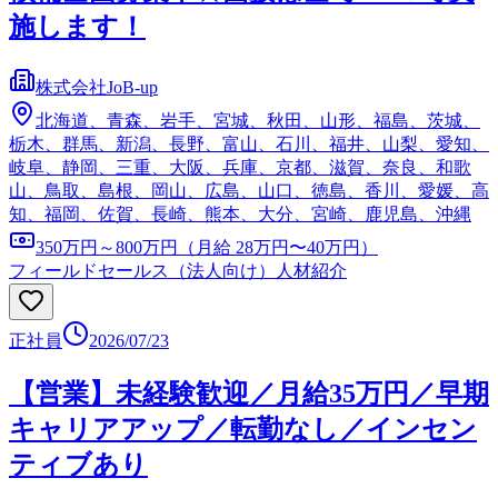
施します！
株式会社JoB-up
北海道、青森、岩手、宮城、秋田、山形、福島、茨城、
栃木、群馬、新潟、長野、富山、石川、福井、山梨、愛知、
岐阜、静岡、三重、大阪、兵庫、京都、滋賀、奈良、和歌
山、鳥取、島根、岡山、広島、山口、徳島、香川、愛媛、高
知、福岡、佐賀、長崎、熊本、大分、宮崎、鹿児島、沖縄
350万円～800万円（月給 28万円〜40万円）
フィールドセールス（法人向け）
人材紹介
正社員
2026/07/23
【営業】未経験歓迎／月給35万円／早期
キャリアアップ／転勤なし／インセン
ティブあり