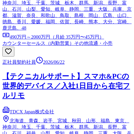
神奈川、埼玉、千葉、茨城、栃木、群馬、新潟、長野、富
山、石川、山梨、愛知、岐阜、静岡、三重、大阪、兵庫、京
都、滋賀、奈良、和歌山、鳥取、島根、岡山、広島、山口、
徳島、香川、愛媛、福岡、佐賀、長崎、熊本、大分、宮崎、
鹿児島、48
490万円～2000万円（月給 35万円〜45万円）
カウンターセールス（内勤営業）
その他流通・小売
正社員
契約社員
2026/06/22
【テクニカルサポート】スマホ&PCの
世界的デバイス／入社1日目から在宅フ
ルリモ
TDCX Japan株式会社
北海道、青森、岩手、宮城、秋田、山形、福島、東京、
神奈川、埼玉、千葉、茨城、栃木、群馬、新潟、長野、富
山、石川、福井、山梨、愛知、岐阜、静岡、三重、大阪、兵