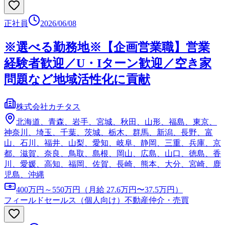
正社員
2026/06/08
※選べる勤務地※【企画営業職】営業
経験者歓迎／U・Iターン歓迎／空き家
問題など地域活性化に貢献
株式会社カチタス
北海道、青森、岩手、宮城、秋田、山形、福島、東京、
神奈川、埼玉、千葉、茨城、栃木、群馬、新潟、長野、富
山、石川、福井、山梨、愛知、岐阜、静岡、三重、兵庫、京
都、滋賀、奈良、鳥取、島根、岡山、広島、山口、徳島、香
川、愛媛、高知、福岡、佐賀、長崎、熊本、大分、宮崎、鹿
児島、沖縄
400万円～550万円（月給 27.6万円〜37.5万円）
フィールドセールス（個人向け）
不動産仲介・売買