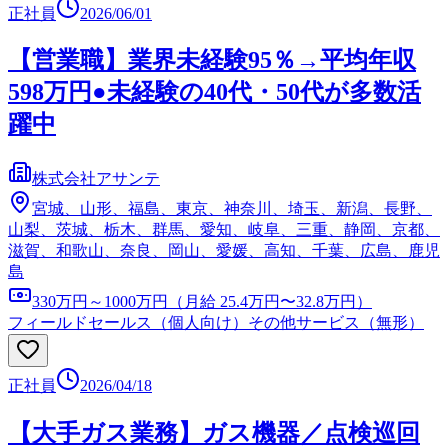
正社員
2026/06/01
【営業職】業界未経験95％→平均年収
598万円●未経験の40代・50代が多数活
躍中
株式会社アサンテ
宮城、山形、福島、東京、神奈川、埼玉、新潟、長野、
山梨、茨城、栃木、群馬、愛知、岐阜、三重、静岡、京都、
滋賀、和歌山、奈良、岡山、愛媛、高知、千葉、広島、鹿児
島
330万円～1000万円（月給 25.4万円〜32.8万円）
フィールドセールス（個人向け）
その他サービス（無形）
正社員
2026/04/18
【大手ガス業務】ガス機器／点検巡回