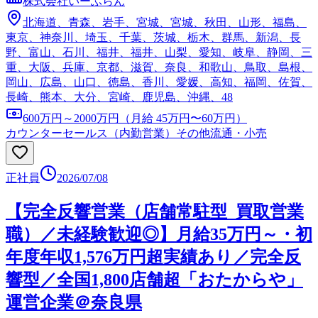
株式会社いーふらん
北海道、青森、岩手、宮城、宮城、秋田、山形、福島、
東京、神奈川、埼玉、千葉、茨城、栃木、群馬、新潟、長
野、富山、石川、福井、福井、山梨、愛知、岐阜、静岡、三
重、大阪、兵庫、京都、滋賀、奈良、和歌山、鳥取、島根、
岡山、広島、山口、徳島、香川、愛媛、高知、福岡、佐賀、
長崎、熊本、大分、宮崎、鹿児島、沖縄、48
600万円～2000万円（月給 45万円〜60万円）
カウンターセールス（内勤営業）
その他流通・小売
正社員
2026/07/08
【完全反響営業（店舗常駐型_買取営業
職）／未経験歓迎◎】月給35万円～・初
年度年収1,576万円超実績あり／完全反
響型／全国1,800店舗超「おたからや」
運営企業＠奈良県