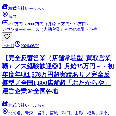
株式会社いーふらん
奈良
490万円～2000万円（月給 35万円〜45万円）
カウンターセールス（内勤営業）
その他流通・小売
正社員
2026/06/29
【完全反響営業（店舗常駐型_買取営業
職）／未経験歓迎◎】月給35万円～・初
年度年収1,576万円超実績あり／完全反
響型／全国1,800店舗超「おたからや」
運営企業＠全国各地
株式会社いーふらん
北海道、青森、岩手、宮城、秋田、山形、福島、東京、