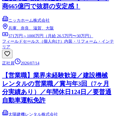
商665億円で抜群の安定感！
ニッカホーム株式会社
兵庫、奈良、滋賀、大阪
371万円～1000万円（月給 26.5万円〜30万円）
フィールドセールス（個人向け）
内装・リフォーム・インテ
リア
正社員
2026/07/14
【営業職】業界未経験歓迎／建設機械
レンタルの営業職／賞与年3回（7ヶ月
分実績あり）／年間休日124日／要普通
自動車運転免許
太陽建機レンタル株式会社