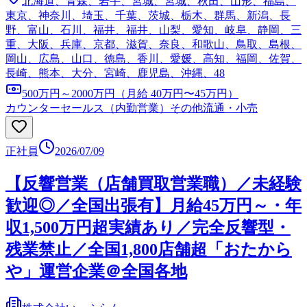
北海道、青森、岩手、宮城、宮城、秋田、山形、福島、
東京、神奈川、埼玉、千葉、茨城、栃木、群馬、新潟、長
野、富山、石川、福井、福井、山梨、愛知、岐阜、静岡、三
重、大阪、兵庫、京都、滋賀、奈良、和歌山、鳥取、島根、
岡山、広島、山口、徳島、香川、愛媛、高知、福岡、佐賀、
長崎、熊本、大分、宮崎、鹿児島、沖縄、48
500万円～2000万円（月給 40万円〜45万円）
カウンターセールス（内勤営業）
その他流通・小売
正社員
2026/07/09
【反響営業（店舗買取営業職）／未経験
歓迎◎／全国出張有】月給45万円～・年
収1,500万円超実績あり／完全反響型・
残業禁止／全国1,800店舗超「おたから
や」運営企業＠全国各地