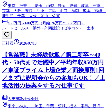
東京、神奈川、埼玉、山梨、静岡、愛知、岐阜、三重、
京都、大阪、奈良、兵庫、広島、山口、福岡、熊本、宮崎、
鹿児島、千葉、大分、岡山、佐賀
480万円～600万円（月給 26万円〜38.8万円）
ルートセールス・渉外・外商
建設（ゼネコン）・土木
正社員
2026/07/13
【営業職】未経験歓迎／第二新卒～40
代・50代まで活躍中／平均年収850万円
／東証プライム上場企業／面接原則1回
／まずは説明会からの参加もOK！／土
地活用の提案をするお仕事です
大東建託株式会社
東京、神奈川、埼玉、千葉、茨城、栃木、群馬、新潟、