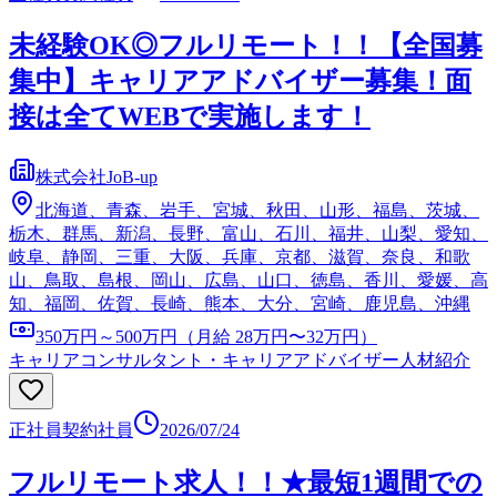
未経験OK◎フルリモート！！【全国募
集中】キャリアアドバイザー募集！面
接は全てWEBで実施します！
株式会社JoB-up
北海道、青森、岩手、宮城、秋田、山形、福島、茨城、
栃木、群馬、新潟、長野、富山、石川、福井、山梨、愛知、
岐阜、静岡、三重、大阪、兵庫、京都、滋賀、奈良、和歌
山、鳥取、島根、岡山、広島、山口、徳島、香川、愛媛、高
知、福岡、佐賀、長崎、熊本、大分、宮崎、鹿児島、沖縄
350万円～500万円（月給 28万円〜32万円）
キャリアコンサルタント・キャリアアドバイザー
人材紹介
正社員
契約社員
2026/07/24
フルリモート求人！！★最短1週間での