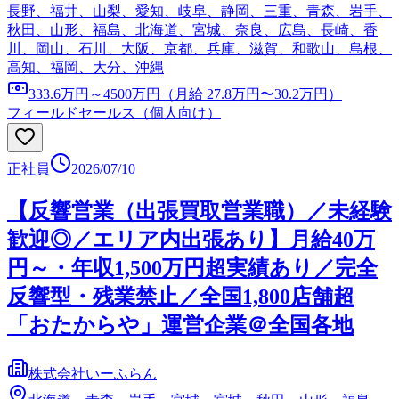
長野、福井、山梨、愛知、岐阜、静岡、三重、青森、岩手、
秋田、山形、福島、北海道、宮城、奈良、広島、長崎、香
川、岡山、石川、大阪、京都、兵庫、滋賀、和歌山、島根、
高知、福岡、大分、沖縄
333.6万円～4500万円（月給 27.8万円〜30.2万円）
フィールドセールス（個人向け）
正社員
2026/07/10
【反響営業（出張買取営業職）／未経験
歓迎◎／エリア内出張あり】月給40万
円～・年収1,500万円超実績あり／完全
反響型・残業禁止／全国1,800店舗超
「おたからや」運営企業＠全国各地
株式会社いーふらん