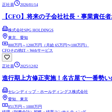
正社員
2026/01/14
【CFO】将来の子会社社長・事業責任
株式会社SPG HOLDINGS
東京、愛知
800万円～1200万円（月給 65万円〜100万円）
CFO
その他IT・Webサービス
正社員
2025/12/02
進行期上方修正実施！名古屋で一番勢い
セレンディップ・ホールディングス株式会社
愛知、東京
851万円～1000万円
経理（財務会計）
戦略・経営コンサルティング