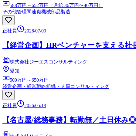
588万円～652万円（月給 36万円〜40万円）
その他管理関連職
機械部品製造
正社員
2026/07/09
【経営企画】HRベンチャーを支える社
株式会社ジーエスコンサルティング
愛知
500万円～650万円
経営企画・経営戦略
組織・人事コンサルティング
正社員
2026/05/19
【名古屋/総務事務】転勤無／土日休み◎