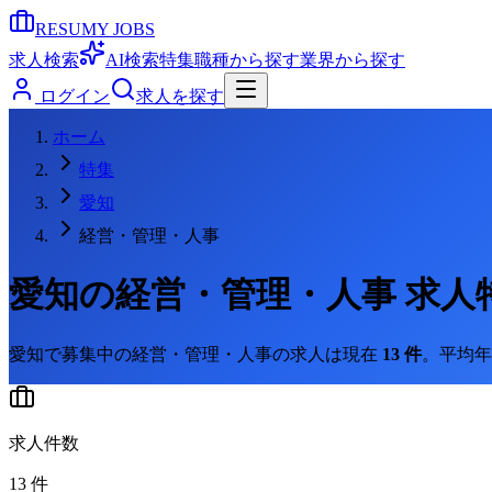
RESUMY JOBS
求人検索
AI検索
特集
職種から探す
業界から探す
ログイン
求人を探す
ホーム
特集
愛知
経営・管理・人事
愛知
の
経営・管理・人事
求人
愛知
で募集中の
経営・管理・人事
の求人は現在
13
件
。
平均年
求人件数
13
件