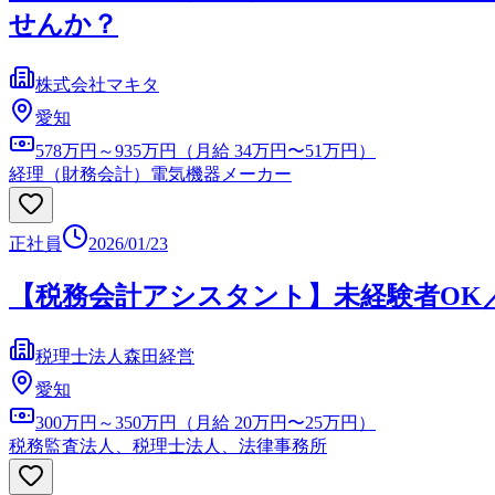
せんか？
株式会社マキタ
愛知
578万円～935万円（月給 34万円〜51万円）
経理（財務会計）
電気機器メーカー
正社員
2026/01/23
【税務会計アシスタント】未経験者OK
税理士法人森田経営
愛知
300万円～350万円（月給 20万円〜25万円）
税務
監査法人、税理士法人、法律事務所