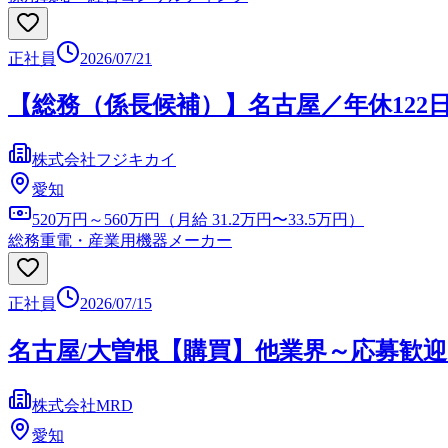
正社員
2026/07/21
【総務（係長候補）】名古屋／年休122
株式会社フジキカイ
愛知
520万円～560万円（月給 31.2万円〜33.5万円）
総務
重電・産業用機器メーカー
正社員
2026/07/15
名古屋/大曽根【購買】他業界～応募歓迎
株式会社MRD
愛知