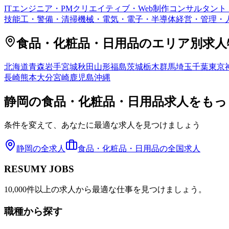
ITエンジニア・PM
クリエイティブ・Web制作
コンサルタント
技能工・警備・清掃
機械・電気・電子・半導体
経営・管理・
食品・化粧品・日用品
のエリア別求人
北海道
青森
岩手
宮城
秋田
山形
福島
茨城
栃木
群馬
埼玉
千葉
東京
長崎
熊本
大分
宮崎
鹿児島
沖縄
静岡
の
食品・化粧品・日用品
求人をもっ
条件を変えて、あなたに最適な求人を見つけましょう
静岡
の全求人
食品・化粧品・日用品
の全国求人
RESUMY JOBS
10,000件以上の求人から最適な仕事を見つけましょう。
職種から探す