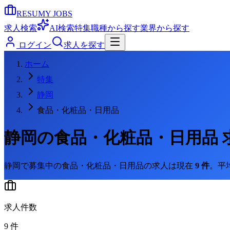
RESUMY JOBS
求人検索
AI検索
特集
職種から探す
業界から探す
ログイン
求人を探す
ホーム
特集
静岡
食品・化粧品・日用品
静岡
の
食品・化粧品・日用品
静岡
で募集中の
食品・化粧品・日用品
の求人は現在
9
件
。
平
求人件数
9
件