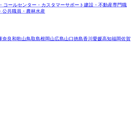
・コールセンター・カスタマーサポート
建設・不動産専門職
・公共職員・農林水産
庫
奈良
和歌山
鳥取
島根
岡山
広島
山口
徳島
香川
愛媛
高知
福岡
佐賀