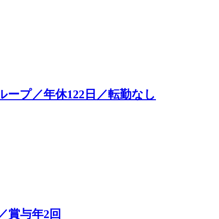
ープ／年休122日／転勤なし
／賞与年2回