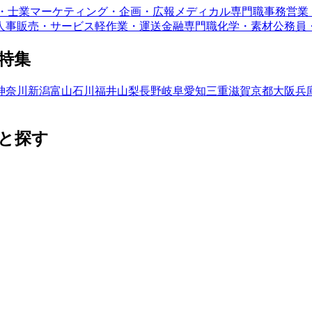
・士業
マーケティング・企画・広報
メディカル専門職
事務
営業
人事
販売・サービス
軽作業・運送
金融専門職
化学・素材
公務員
特集
神奈川
新潟
富山
石川
福井
山梨
長野
岐阜
愛知
三重
滋賀
京都
大阪
兵
と探す