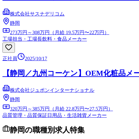
株式会社サスナデリコム
静岡
273万円～308万円（月給 19.5万円〜22万円）
工場担当・工場長
飲料・食品メーカー
正社員
2025/10/17
【静岡／九州コーケン】OEM化粧品メ
株式会社ジュポンインターナショナル
静岡
320万円～385万円（月給 22.8万円〜27.5万円）
品質管理・品質保証
日用品・生活雑貨メーカー
静岡
の職種別求人特集