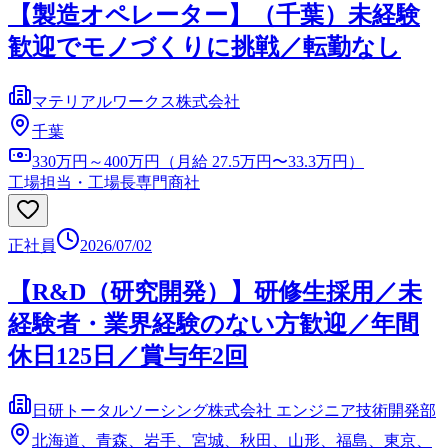
【製造オペレーター】（千葉）未経験
歓迎でモノづくりに挑戦／転勤なし
マテリアルワークス株式会社
千葉
330万円～400万円（月給 27.5万円〜33.3万円）
工場担当・工場長
専門商社
正社員
2026/07/02
【R&D（研究開発）】研修生採用／未
経験者・業界経験のない方歓迎／年間
休日125日／賞与年2回
日研トータルソーシング株式会社 エンジニア技術開発部
北海道、青森、岩手、宮城、秋田、山形、福島、東京、