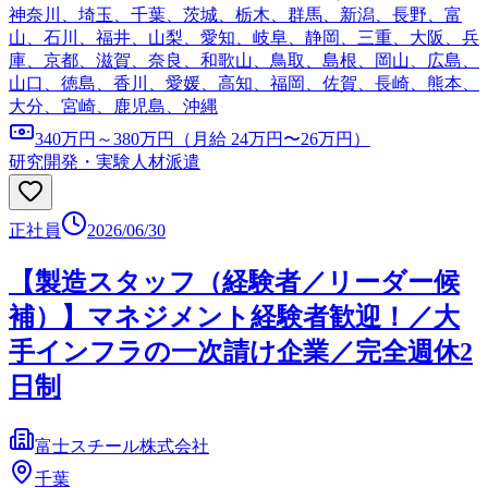
神奈川、埼玉、千葉、茨城、栃木、群馬、新潟、長野、富
山、石川、福井、山梨、愛知、岐阜、静岡、三重、大阪、兵
庫、京都、滋賀、奈良、和歌山、鳥取、島根、岡山、広島、
山口、徳島、香川、愛媛、高知、福岡、佐賀、長崎、熊本、
大分、宮崎、鹿児島、沖縄
340万円～380万円（月給 24万円〜26万円）
研究開発・実験
人材派遣
正社員
2026/06/30
【製造スタッフ（経験者／リーダー候
補）】マネジメント経験者歓迎！／大
手インフラの一次請け企業／完全週休2
日制
富士スチール株式会社
千葉