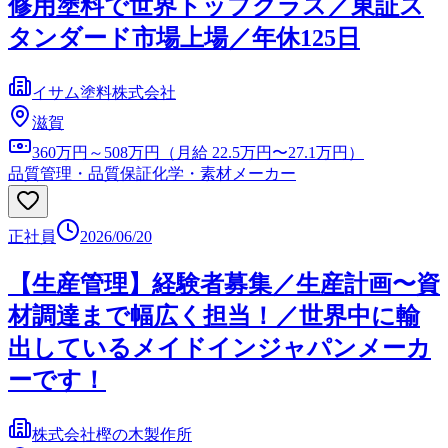
修用塗料で世界トップクラス／東証ス
タンダード市場上場／年休125日
イサム塗料株式会社
滋賀
360万円～508万円（月給 22.5万円〜27.1万円）
品質管理・品質保証
化学・素材メーカー
正社員
2026/06/20
【生産管理】経験者募集／生産計画〜資
材調達まで幅広く担当！／世界中に輸
出しているメイドインジャパンメーカ
ーです！
株式会社樫の木製作所