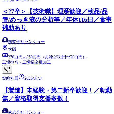
＜27卒＞【技術職】理系歓迎／検品/品
管/めっき液の分析等／年休116日／食事
補助あり
株式会社センショー
大阪
250万円～250万円（月給 20万円〜20万円）
工場担当・工場長
金属加工
契約社員
2026/07/24
【製造】未経験・第二新卒歓迎！／転勤
無／資格取得支援多数！
株式会社センショー