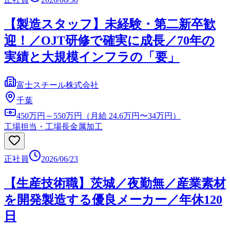
【製造スタッフ】未経験・第二新卒歓
迎！／OJT研修で確実に成長／70年の
実績と大規模インフラの「要」
富士スチール株式会社
千葉
450万円～550万円（月給 24.6万円〜34万円）
工場担当・工場長
金属加工
正社員
2026/06/23
【生産技術職】茨城／夜勤無／産業素材
を開発製造する優良メーカー／年休120
日