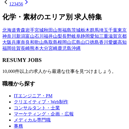
1
2
3
4
5
6
化学・素材
のエリア別 求人特集
北海道
青森
岩手
宮城
秋田
山形
福島
茨城
栃木
群馬
埼玉
千葉
東京
神奈川
新潟
富山
石川
福井
山梨
長野
岐阜
静岡
愛知
三重
滋賀
京都
大阪
兵庫
奈良
和歌山
鳥取
島根
岡山
広島
山口
徳島
香川
愛媛
高知
福岡
佐賀
長崎
熊本
大分
宮崎
鹿児島
沖縄
RESUMY JOBS
10,000件以上の求人から最適な仕事を見つけましょう。
職種から探す
ITエンジニア・PM
クリエイティブ・Web制作
コンサルタント・士業
マーケティング・企画・広報
メディカル専門職
事務