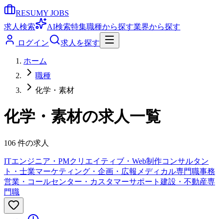
RESUMY JOBS
求人検索
AI検索
特集
職種から探す
業界から探す
ログイン
求人を探す
ホーム
職種
化学・素材
化学・素材
の求人一覧
106
件の求人
ITエンジニア・PM
クリエイティブ・Web制作
コンサルタン
ト・士業
マーケティング・企画・広報
メディカル専門職
事務
営業・コールセンター・カスタマーサポート
建設・不動産専
門職