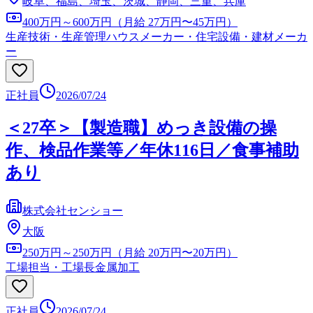
岐阜、福島、埼玉、茨城、静岡、三重、兵庫
400万円～600万円（月給 27万円〜45万円）
生産技術・生産管理
ハウスメーカー・住宅設備・建材メーカ
ー
正社員
2026/07/24
＜27卒＞【製造職】めっき設備の操
作、検品作業等／年休116日／食事補助
あり
株式会社センショー
大阪
250万円～250万円（月給 20万円〜20万円）
工場担当・工場長
金属加工
正社員
2026/07/24