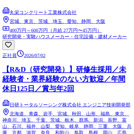
丸栄コンクリート工業株式会社
宮城、東京、茨城、埼玉、愛知、静岡、大阪
400万円～600万円（月給 27万円〜45万円）
研究開発・実験
ハウスメーカー・住宅設備・建材メーカー
正社員
2026/07/02
【R&D（研究開発）】研修生採用／未
経験者・業界経験のない方歓迎／年間
休日125日／賞与年2回
日研トータルソーシング株式会社 エンジニア技術開発部
北海道、青森、岩手、宮城、秋田、山形、福島、東京、
神奈川、埼玉、千葉、茨城、栃木、群馬、新潟、長野、富
山、石川、福井、山梨、愛知、岐阜、静岡、三重、大阪、兵
庫、京都、滋賀、奈良、和歌山、鳥取、島根、岡山、広島、