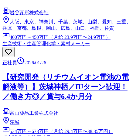
岩谷瓦斯株式会社
大阪、東京、神奈川、千葉、茨城、山梨、愛知、三重、
兵庫、京都、島根、岡山、広島、山口、福岡、佐賀
400万円～450万円（月給 23.9万円〜24.9万円）
生産技術・生産管理
化学・素材メーカー
正社員
2026/01/26
【研究開発（リチウムイオン電池の電
解液等）】茨城神栖／IUターン歓迎！
／働き方◎／賞与6.4か月分
富山薬品工業株式会社
茨城
534万円～678万円（月給 29.4万円〜38.35万円）