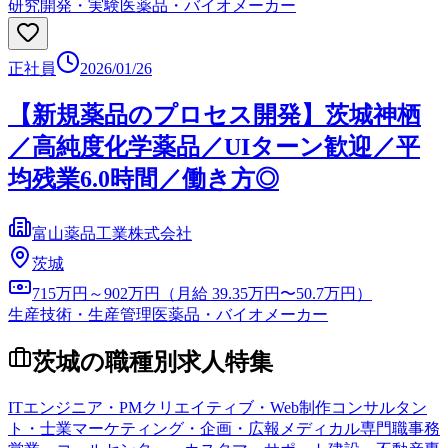
研究開発・実験
医薬品・バイオメーカー
正社員
2026/01/26
【新規薬品のプロセス開発】茨城神栖
／高純度化学薬品／UIターン歓迎／平
均残業6.0時間／働き方◎
富山薬品工業株式会社
茨城
715万円～902万円（月給 39.35万円〜50.7万円）
生産技術・生産管理
医薬品・バイオメーカー
茨城
の職種別求人特集
ITエンジニア・PM
クリエイティブ・Web制作
コンサルタン
ト・士業
マーケティング・企画・広報
メディカル専門職
事務