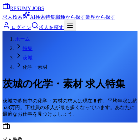
RESUMY JOBS
求人検索
AI検索
特集
職種から探す
業界から探す
ログイン
求人を探す
ホーム
特集
茨城
化学・素材
茨城
の
化学・素材
求人特集
茨城
で募集中の
化学・素材
の求人は現在
8
件
。
平均年収は約
528万円。
正社員の求人が最も多くなっています。
あなたに
最適なお仕事を見つけましょう。
求人件数