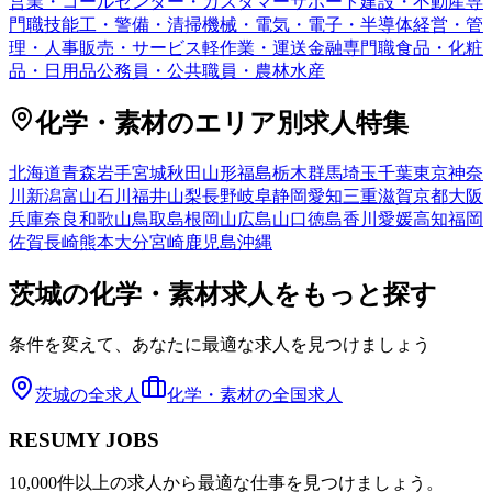
営業・コールセンター・カスタマーサポート
建設・不動産専
門職
技能工・警備・清掃
機械・電気・電子・半導体
経営・管
理・人事
販売・サービス
軽作業・運送
金融専門職
食品・化粧
品・日用品
公務員・公共職員・農林水産
化学・素材
のエリア別求人特集
北海道
青森
岩手
宮城
秋田
山形
福島
栃木
群馬
埼玉
千葉
東京
神奈
川
新潟
富山
石川
福井
山梨
長野
岐阜
静岡
愛知
三重
滋賀
京都
大阪
兵庫
奈良
和歌山
鳥取
島根
岡山
広島
山口
徳島
香川
愛媛
高知
福岡
佐賀
長崎
熊本
大分
宮崎
鹿児島
沖縄
茨城
の
化学・素材
求人をもっと探す
条件を変えて、あなたに最適な求人を見つけましょう
茨城
の全求人
化学・素材
の全国求人
RESUMY JOBS
10,000件以上の求人から最適な仕事を見つけましょう。