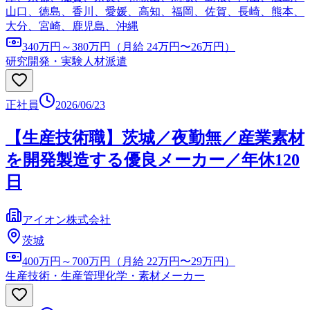
山口、徳島、香川、愛媛、高知、福岡、佐賀、長崎、熊本、
大分、宮崎、鹿児島、沖縄
340万円～380万円（月給 24万円〜26万円）
研究開発・実験
人材派遣
正社員
2026/06/23
【生産技術職】茨城／夜勤無／産業素材
を開発製造する優良メーカー／年休120
日
アイオン株式会社
茨城
400万円～700万円（月給 22万円〜29万円）
生産技術・生産管理
化学・素材メーカー