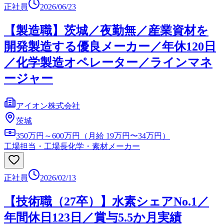
正社員
2026/06/23
【製造職】茨城／夜勤無／産業資材を
開発製造する優良メーカー／年休120日
／化学製造オペレーター／ラインマネ
ージャー
アイオン株式会社
茨城
350万円～600万円（月給 19万円〜34万円）
工場担当・工場長
化学・素材メーカー
正社員
2026/02/13
【技術職（27卒）】水素シェアNo.1／
年間休日123日／賞与5.5か月実績