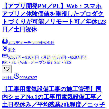
【アプリ開発PM／PL】Web・スマホ
アプリ／体験価値を重視したプロダク
トづくりが可能／リモート可／年休123
日／土日祝休
エスディーテック株式会社
東京
625万円～916万円（月給 44.8万円〜65.8万円）
PM・PL（Web・オープン系）
SIer・SES
正社員
2026/03/27
【工事用電気設備工事の施工管理】国
内シェアNo.1の工事用電気設備工事／
土日祝休み／平均残業20h程度／ニッチ