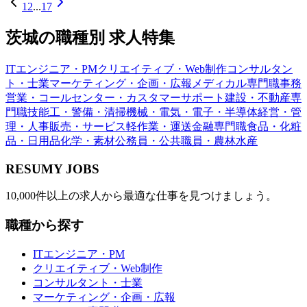
1
2
...
17
茨城
の職種別 求人特集
ITエンジニア・PM
クリエイティブ・Web制作
コンサルタン
ト・士業
マーケティング・企画・広報
メディカル専門職
事務
営業・コールセンター・カスタマーサポート
建設・不動産専
門職
技能工・警備・清掃
機械・電気・電子・半導体
経営・管
理・人事
販売・サービス
軽作業・運送
金融専門職
食品・化粧
品・日用品
化学・素材
公務員・公共職員・農林水産
RESUMY JOBS
10,000件以上の求人から最適な仕事を見つけましょう。
職種から探す
ITエンジニア・PM
クリエイティブ・Web制作
コンサルタント・士業
マーケティング・企画・広報