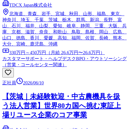
TDCX Japan株式会社
北海道、青森、岩手、宮城、秋田、山形、福島、東京、
神奈川、埼玉、千葉、茨城、栃木、群馬、新潟、長野、富
山、石川、福井、山梨、愛知、岐阜、静岡、三重、大阪、兵
庫、京都、滋賀、奈良、和歌山、鳥取、島根、岡山、広島、
山口、徳島、香川、愛媛、高知、福岡、佐賀、長崎、熊本、
大分、宮崎、鹿児島、沖縄
330万円～450万円（月給 26.6万円〜26.6万円）
カスタマーサポート・ヘルプデスク
BPO・アウトソーシング
（営業・コールセンター関連）
正社員
2026/06/10
【茨城｜未経験歓迎・中古農機具を扱
う法人営業】世界80カ国へ挑む東証上
場リユース企業のコア事業