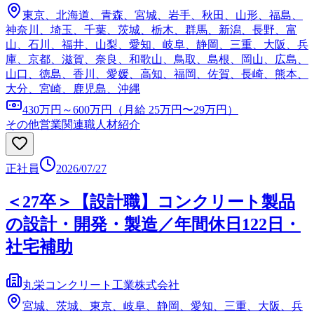
東京、北海道、青森、宮城、岩手、秋田、山形、福島、
神奈川、埼玉、千葉、茨城、栃木、群馬、新潟、長野、富
山、石川、福井、山梨、愛知、岐阜、静岡、三重、大阪、兵
庫、京都、滋賀、奈良、和歌山、鳥取、島根、岡山、広島、
山口、徳島、香川、愛媛、高知、福岡、佐賀、長崎、熊本、
大分、宮崎、鹿児島、沖縄
430万円～600万円（月給 25万円〜29万円）
その他営業関連職
人材紹介
正社員
2026/07/27
＜27卒＞【設計職】コンクリート製品
の設計・開発・製造／年間休日122日・
社宅補助
丸栄コンクリート工業株式会社
宮城、茨城、東京、岐阜、静岡、愛知、三重、大阪、兵