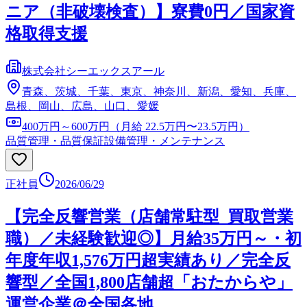
ニア（非破壊検査）】寮費0円／国家資
格取得支援
株式会社シーエックスアール
青森、茨城、千葉、東京、神奈川、新潟、愛知、兵庫、
島根、岡山、広島、山口、愛媛
400万円～600万円（月給 22.5万円〜23.5万円）
品質管理・品質保証
設備管理・メンテナンス
正社員
2026/06/29
【完全反響営業（店舗常駐型_買取営業
職）／未経験歓迎◎】月給35万円～・初
年度年収1,576万円超実績あり／完全反
響型／全国1,800店舗超「おたからや」
運営企業＠全国各地