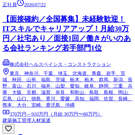
正社員
2026/07/22
【面接確約／全国募集】未経験歓迎！
ITスキルでキャリアアップ！月給30万
円／社宅あり／面接1回／働きがいのあ
る会社ランキング若手部門1位
株式会社ヘルスベイシス・コンストラクション
東京、神奈川、千葉、埼玉、北海道、青森、岩手、宮
城、秋田、山形、福島、茨城、栃木、栃木、群馬、新潟、長
野、富山、石川、福井、山梨、愛知、岐阜、静岡、三重、兵
庫、大阪、京都、滋賀、奈良、和歌山、鳥取、島根、岡山、
広島、山口、徳島、香川、愛媛、高知、福岡、佐賀、長崎、
熊本、大分、宮崎、鹿児島、沖縄
370万円～910万円（月給 30万円〜80万円）
建築施工管理
人材派遣