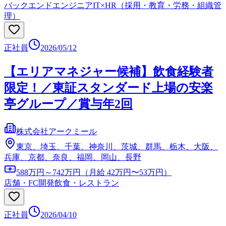
バックエンドエンジニア
IT×HR（採用・教育・労務・組織管
理）
正社員
2026/05/12
【エリアマネジャー候補】飲食経験者
限定！／東証スタンダード上場の安楽
亭グループ／賞与年2回
株式会社アークミール
東京、埼玉、千葉、神奈川、茨城、群馬、栃木、大阪、
兵庫、京都、奈良、福岡、岡山、長野
588万円～742万円（月給 42万円〜53万円）
店舗・FC開発
飲食・レストラン
正社員
2026/04/10