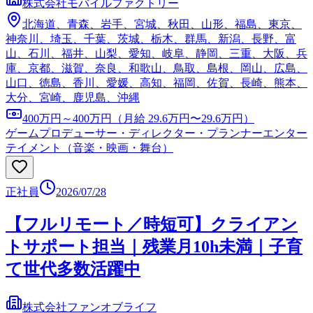
株式会社モバイルファクトリー
北海道、青森、岩手、宮城、秋田、山形、福島、東京、
神奈川、埼玉、千葉、茨城、栃木、群馬、新潟、長野、富
山、石川、福井、山梨、愛知、岐阜、静岡、三重、大阪、兵
庫、京都、滋賀、奈良、和歌山、鳥取、島根、岡山、広島、
山口、徳島、香川、愛媛、高知、福岡、佐賀、長崎、熊本、
大分、宮崎、鹿児島、沖縄
400万円～400万円（月給 29.6万円〜29.6万円）
ゲームプロデューサー・ディレクター・プランナー
エンター
テイメント（音楽・映画・舞台）
正社員
2026/07/28
【フルリモート／時短可】クライアン
トサポート担当｜残業月10h未満｜子育
て世代多数活躍中
株式会社ファンオブライフ