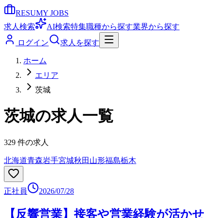
RESUMY JOBS
求人検索
AI検索
特集
職種から探す
業界から探す
ログイン
求人を探す
ホーム
エリア
茨城
茨城
の求人一覧
329
件の求人
北海道
青森
岩手
宮城
秋田
山形
福島
栃木
正社員
2026/07/28
【反響営業】接客や営業経験が活かせ