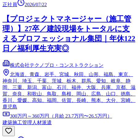
正社員
2026/07/22
【プロジェクトマネージャー（施工管
理）】27卒／建設現場をトータルに支
えるプロフェッショナル集団｜年休122
日／福利厚生充実◎
株式会社テクノプロ・コンストラクション
北海道、青森、岩手、宮城、秋田、山形、福島、東京、
神奈川、埼玉、千葉、茨城、栃木、群馬、愛知、岐阜、静
岡、三重、新潟、富山、石川、福井、大阪、兵庫、京都、滋
賀、奈良、和歌山、鳥取、島根、岡山、広島、山口、徳島、
香川、愛媛、高知、福岡、佐賀、長崎、熊本、大分、宮崎、
鹿児島
300万円～360万円（月給 23.7万円〜26.5万円）
建築施工管理
人材派遣