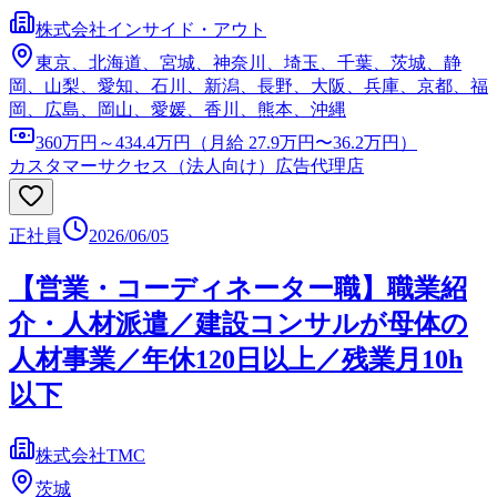
株式会社インサイド・アウト
東京、北海道、宮城、神奈川、埼玉、千葉、茨城、静
岡、山梨、愛知、石川、新潟、長野、大阪、兵庫、京都、福
岡、広島、岡山、愛媛、香川、熊本、沖縄
360万円～434.4万円（月給 27.9万円〜36.2万円）
カスタマーサクセス（法人向け）
広告代理店
正社員
2026/06/05
【営業・コーディネーター職】職業紹
介・人材派遣／建設コンサルが母体の
人材事業／年休120日以上／残業月10h
以下
株式会社TMC
茨城