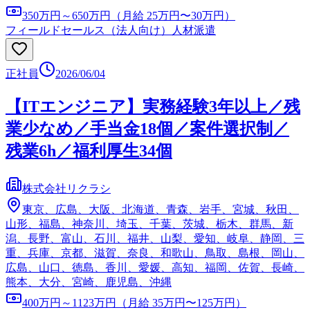
350万円～650万円（月給 25万円〜30万円）
フィールドセールス（法人向け）
人材派遣
正社員
2026/06/04
【ITエンジニア】実務経験3年以上／残
業少なめ／手当金18個／案件選択制／
残業6h／福利厚生34個
株式会社リクラシ
東京、広島、大阪、北海道、青森、岩手、宮城、秋田、
山形、福島、神奈川、埼玉、千葉、茨城、栃木、群馬、新
潟、長野、富山、石川、福井、山梨、愛知、岐阜、静岡、三
重、兵庫、京都、滋賀、奈良、和歌山、鳥取、島根、岡山、
広島、山口、徳島、香川、愛媛、高知、福岡、佐賀、長崎、
熊本、大分、宮崎、鹿児島、沖縄
400万円～1123万円（月給 35万円〜125万円）