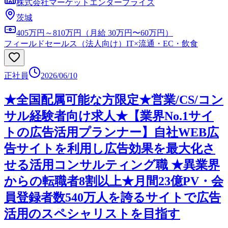
株式会社マーケットエンタープライズ
茨城
405万円～810万円（月給 30万円〜60万円）
フィールドセールス（法人向け）
IT×流通・EC・飲食
正社員
2026/06/10
★全国配属可能な方限定★営業/CS/コン
サル経験者向け求人★【業界No.1サイ
トの広告活用プランナー】自社WEB広
告サイトを利用し広告効果を最大化さ
せる活用コンサルティング職 ★異業界
からの転職者8割以上★月間23億PV・会
員登録者数540万人を誇るサイトで広告
活用のスペシャリストを目指す