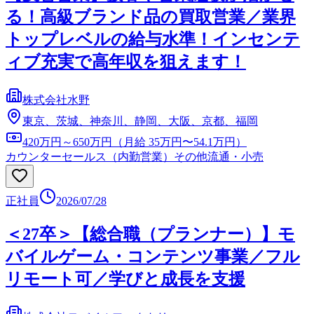
る！高級ブランド品の買取営業／業界
トップレベルの給与水準！インセンテ
ィブ充実で高年収を狙えます！
株式会社水野
東京、茨城、神奈川、静岡、大阪、京都、福岡
420万円～650万円（月給 35万円〜54.1万円）
カウンターセールス（内勤営業）
その他流通・小売
正社員
2026/07/28
＜27卒＞【総合職（プランナー）】モ
バイルゲーム・コンテンツ事業／フル
リモート可／学びと成長を支援