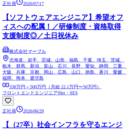
正社員
2026/07/17
【ソフトウェアエンジニア】希望オフ
ィスへの配属！／研修制度・資格取得
支援制度◎／土日祝休み
株式会社マーブル
北海道、岩手、宮城、山形、福島、千葉、埼玉、茨城、
栃木、群馬、新潟、富山、石川、長野、愛知、静岡、三重、
大阪、兵庫、京都、岡山、広島、山口、徳島、香川、愛媛、
福岡、熊本、鹿児島
330万円～500万円（月給 22.1万円〜50万円）
フロントエンドエンジニア
SIer・SES
正社員
2026/06/29
【（27卒）社会インフラを守るエンジ