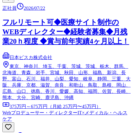
正社員
2026/07/22
フルリモート可◆医療サイト制作の
WEBディレクター◆経験者募集◆月残
業20ｈ程度 ◆賞与前年実績4ヶ月以上！
日本ビスカ株式会社
東京、神奈川、埼玉、千葉、茨城、茨城、栃木、群馬、
北海道、青森、岩手、宮城、秋田、山形、福島、新潟、長
野、富山、石川、福井、山梨、愛知、岐阜、静岡、三重、大
阪、兵庫、京都、滋賀、奈良、和歌山、鳥取、島根、岡山、
広島、山口、徳島、香川、愛媛、高知、福岡、佐賀、長崎、
熊本、大分、宮崎、鹿児島、沖縄
375万円～675万円（月給 25万円〜45万円）
Webプロデューサー・ディレクター
IT×メディカル・ヘルス
ケア