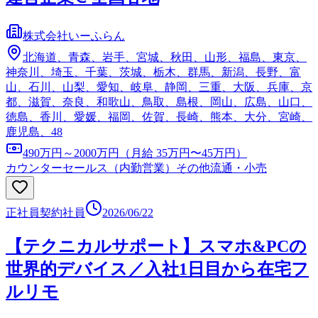
株式会社いーふらん
北海道、青森、岩手、宮城、秋田、山形、福島、東京、
神奈川、埼玉、千葉、茨城、栃木、群馬、新潟、長野、富
山、石川、山梨、愛知、岐阜、静岡、三重、大阪、兵庫、京
都、滋賀、奈良、和歌山、鳥取、島根、岡山、広島、山口、
徳島、香川、愛媛、福岡、佐賀、長崎、熊本、大分、宮崎、
鹿児島、48
490万円～2000万円（月給 35万円〜45万円）
カウンターセールス（内勤営業）
その他流通・小売
正社員
契約社員
2026/06/22
【テクニカルサポート】スマホ&PCの
世界的デバイス／入社1日目から在宅フ
ルリモ