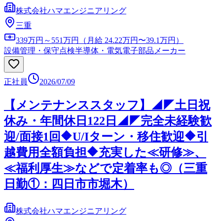
株式会社ハマエンジニアリング
三重
339万円～551万円（月給 24.22万円〜39.1万円）
設備管理・保守点検
半導体・電気電子部品メーカー
正社員
2026/07/09
【メンテナンススタッフ】◢◤土日祝
休み・年間休日122日◢◤完全未経験歓
迎/面接1回🔶U/Iターン・移住歓迎🔶引
越費用全額負担🔶充実した≪研修≫、
≪福利厚生≫などで定着率も◎（三重
日勤①：四日市市堀木）
株式会社ハマエンジニアリング