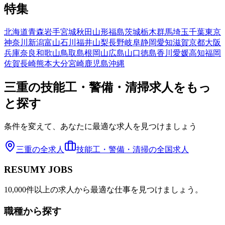
特集
北海道
青森
岩手
宮城
秋田
山形
福島
茨城
栃木
群馬
埼玉
千葉
東京
神奈川
新潟
富山
石川
福井
山梨
長野
岐阜
静岡
愛知
滋賀
京都
大阪
兵庫
奈良
和歌山
鳥取
島根
岡山
広島
山口
徳島
香川
愛媛
高知
福岡
佐賀
長崎
熊本
大分
宮崎
鹿児島
沖縄
三重
の
技能工・警備・清掃
求人をもっ
と探す
条件を変えて、あなたに最適な求人を見つけましょう
三重
の全求人
技能工・警備・清掃
の全国求人
RESUMY JOBS
10,000件以上の求人から最適な仕事を見つけましょう。
職種から探す