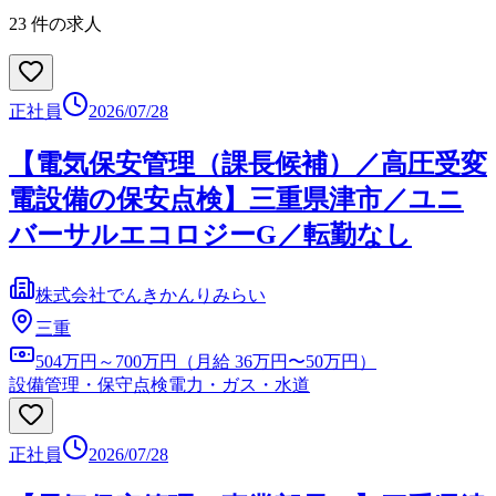
23
件の求人
正社員
2026/07/28
【電気保安管理（課長候補）／高圧受変
電設備の保安点検】三重県津市／ユニ
バーサルエコロジーG／転勤なし
株式会社でんきかんりみらい
三重
504万円～700万円（月給 36万円〜50万円）
設備管理・保守点検
電力・ガス・水道
正社員
2026/07/28