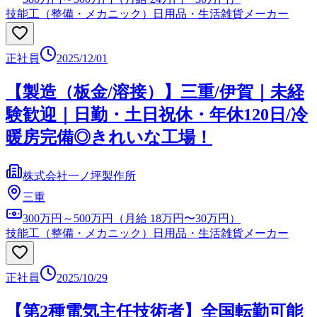
技能工（整備・メカニック）
日用品・生活雑貨メーカー
正社員
2025/12/01
【製造（板金/溶接）】三重/伊賀｜未経
験歓迎｜日勤・土日祝休・年休120日/冷
暖房完備◎きれいな工場！
株式会社一ノ坪製作所
三重
300万円～500万円（月給 18万円〜30万円）
技能工（整備・メカニック）
日用品・生活雑貨メーカー
正社員
2025/10/29
【第2種電気主任技術者】全国転勤可能