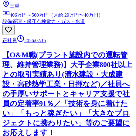
三重
406万円～560万円（月給 29万円〜40万円）
設備管理・保守点検
電力・ガス・水道
正社員
2026/07/15
【O&M職(プラント施設内での運転管
理、維持管理業務)】大手企業800社以上
との取引実績あり(清水建設・大成建
設・高砂熱学工業・日揮など)／社員へ
の手厚いサポートとキャリア支援で社
員の定着率91％／「技術を身に着けた
い」「もっと稼ぎたい」「大きなプロ
ジェクトに携わりたい」等のご要望に
お応えします！