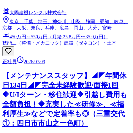
太陽建機レンタル株式会社
東京、千葉、埼玉、神奈川、山梨、静岡、愛知、岐阜、
京都、大阪、奈良、兵庫、広島、岡山、大分、宮崎
450万円～550万円（月給 25.8万円〜35.9万円）
技能工（整備・メカニック）
建設（ゼネコン）・土木
正社員
2026/07/09
【メンテナンススタッフ】◢◤年間休
日134日◢◤完全未経験歓迎/面接1回
🔶U/Iターン・移住歓迎🔶引越し費用も
全額負担！🔶充実した≪研修≫、≪福
利厚生≫などで定着率も◎（三重交代
①：四日市市山之一色町）