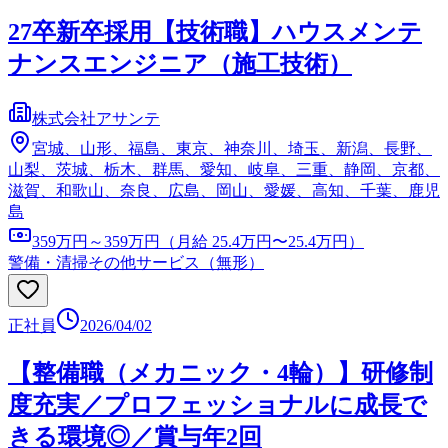
27卒新卒採用【技術職】ハウスメンテ
ナンスエンジニア（施工技術）
株式会社アサンテ
宮城、山形、福島、東京、神奈川、埼玉、新潟、長野、
山梨、茨城、栃木、群馬、愛知、岐阜、三重、静岡、京都、
滋賀、和歌山、奈良、広島、岡山、愛媛、高知、千葉、鹿児
島
359万円～359万円（月給 25.4万円〜25.4万円）
警備・清掃
その他サービス（無形）
正社員
2026/04/02
【整備職（メカニック・4輪）】研修制
度充実／プロフェッショナルに成長で
きる環境◎／賞与年2回