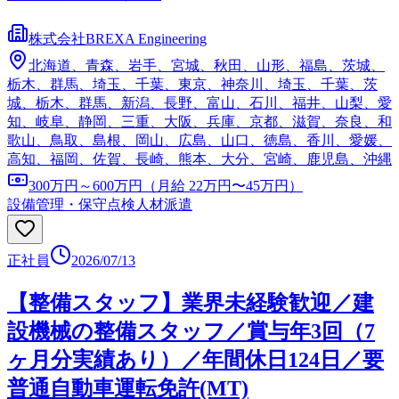
株式会社BREXA Engineering
北海道、青森、岩手、宮城、秋田、山形、福島、茨城、
栃木、群馬、埼玉、千葉、東京、神奈川、埼玉、千葉、茨
城、栃木、群馬、新潟、長野、富山、石川、福井、山梨、愛
知、岐阜、静岡、三重、大阪、兵庫、京都、滋賀、奈良、和
歌山、鳥取、島根、岡山、広島、山口、徳島、香川、愛媛、
高知、福岡、佐賀、長崎、熊本、大分、宮崎、鹿児島、沖縄
300万円～600万円（月給 22万円〜45万円）
設備管理・保守点検
人材派遣
正社員
2026/07/13
【整備スタッフ】業界未経験歓迎／建
設機械の整備スタッフ／賞与年3回（7
ヶ月分実績あり）／年間休日124日／要
普通自動車運転免許(MT)