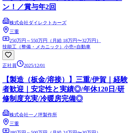
ン！／賞与年2回
株式会社ダイレクトカーズ
三重
250万円～550万円（月給 18万円〜32万円）
技能工（整備・メカニック）
小売×自動車
正社員
2025/12/01
【製造（板金/溶接）】三重/伊賀｜経験
者歓迎｜安定性と実績◎/年休120日/研
修制度充実/冷暖房完備◎
株式会社一ノ坪製作所
三重
380万円～500万円（月給 24万円〜30万円）