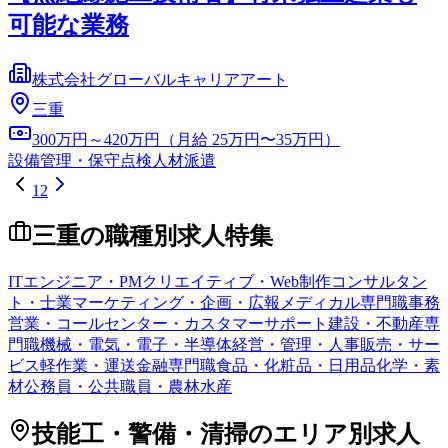
可能な業務
株式会社グローバルキャリアアート
三重
300万円～420万円（月給 25万円〜35万円）
設備管理・保守点検
人材派遣
1
2
三重
の職種別求人特集
ITエンジニア・PM
クリエイティブ・Web制作
コンサルタン
ト・士業
マーケティング・企画・広報
メディカル専門職
事務
営業・コールセンター・カスタマーサポート
建設・不動産専
門職
機械・電気・電子・半導体
経営・管理・人事
販売・サー
ビス
軽作業・運送
金融専門職
食品・化粧品・日用品
化学・素
材
公務員・公共職員・農林水産
技能工・警備・清掃
のエリア別求人