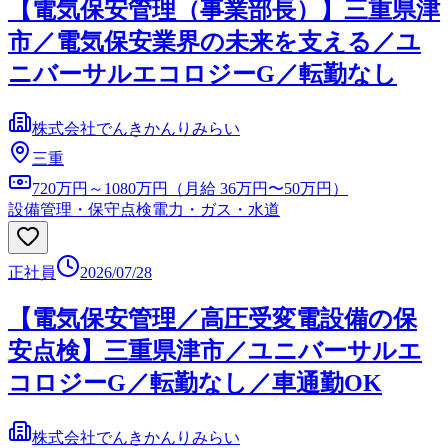
【電気保安管理（事業部長）】三重県津
市／電気保安業界の未来を支える／ユ
ニバーサルエコロジーG／転勤なし
株式会社でんきかんりみらい
三重
720万円～1080万円（月給 36万円〜50万円）
設備管理・保守点検
電力・ガス・水道
正社員
2026/07/28
【電気保安管理／高圧受変電設備の保
安点検】三重県津市／ユニバーサルエ
コロジーG／転勤なし／車通勤OK
株式会社でんきかんりみらい