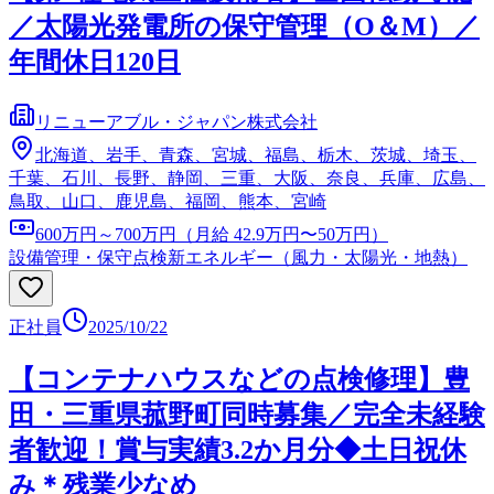
／太陽光発電所の保守管理（O＆M）／
年間休日120日
リニューアブル・ジャパン株式会社
北海道、岩手、青森、宮城、福島、栃木、茨城、埼玉、
千葉、石川、長野、静岡、三重、大阪、奈良、兵庫、広島、
鳥取、山口、鹿児島、福岡、熊本、宮崎
600万円～700万円（月給 42.9万円〜50万円）
設備管理・保守点検
新エネルギー（風力・太陽光・地熱）
正社員
2025/10/22
【コンテナハウスなどの点検修理】豊
田・三重県菰野町同時募集／完全未経験
者歓迎！賞与実績3.2か月分◆土日祝休
み＊残業少なめ