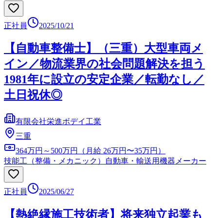
正社員
2025/10/21
【自動車整備士】（三重）大型車両メ
イン／物流業界の社会問題解決を担う
1981年に設立の安定企業／転勤なし／
土日祝休◎
有限会社栄進ボデイ工業
三重
364万円～500万円（月給 26万円〜35万円）
技能工（整備・メカニック）
自動車・輸送用機器メーカー
正社員
2025/06/27
【熱絶縁施工技術者】将来独立起業も