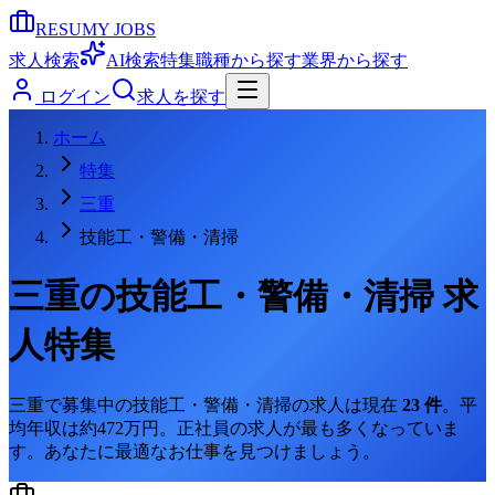
RESUMY JOBS
求人検索
AI検索
特集
職種から探す
業界から探す
ログイン
求人を探す
ホーム
特集
三重
技能工・警備・清掃
三重
の
技能工・警備・清掃
求
人特集
三重
で募集中の
技能工・警備・清掃
の求人は現在
23
件
。
平
均年収は約472万円。
正社員の求人が最も多くなっていま
す。
あなたに最適なお仕事を見つけましょう。