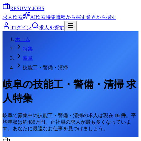
RESUMY JOBS
求人検索
AI検索
特集
職種から探す
業界から探す
ログイン
求人を探す
ホーム
特集
岐阜
技能工・警備・清掃
岐阜
の
技能工・警備・清掃
求
人特集
岐阜
で募集中の
技能工・警備・清掃
の求人は現在
16
件
。
平
均年収は約486万円。
正社員の求人が最も多くなっていま
す。
あなたに最適なお仕事を見つけましょう。