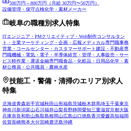
500万円～800万円（月給 30万円〜50万円）
設備管理・保守点検
化学・素材メーカー
岐阜
の職種別求人特集
ITエンジニア・PM
クリエイティブ・Web制作
コンサルタン
ト・士業
マーケティング・企画・広報
メディカル専門職
事務
営業・コールセンター・カスタマーサポート
建設・不動産専
門職
機械・電気・電子・半導体
経営・管理・人事
販売・サー
ビス
軽作業・運送
金融専門職
食品・化粧品・日用品
化学・素
材
公務員・公共職員・農林水産
技能工・警備・清掃
のエリア別求人
特集
北海道
青森
岩手
宮城
秋田
山形
福島
茨城
栃木
群馬
埼玉
千葉
東京
神奈川
新潟
富山
石川
福井
山梨
長野
静岡
愛知
三重
滋賀
京都
大阪
兵庫
奈良
和歌山
鳥取
島根
岡山
広島
山口
徳島
香川
愛媛
高知
福岡
佐賀
長崎
熊本
大分
宮崎
鹿児島
沖縄