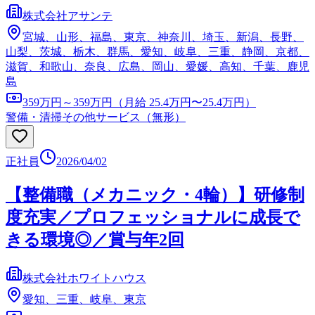
株式会社アサンテ
宮城、山形、福島、東京、神奈川、埼玉、新潟、長野、
山梨、茨城、栃木、群馬、愛知、岐阜、三重、静岡、京都、
滋賀、和歌山、奈良、広島、岡山、愛媛、高知、千葉、鹿児
島
359万円～359万円（月給 25.4万円〜25.4万円）
警備・清掃
その他サービス（無形）
正社員
2026/04/02
【整備職（メカニック・4輪）】研修制
度充実／プロフェッショナルに成長で
きる環境◎／賞与年2回
株式会社ホワイトハウス
愛知、三重、岐阜、東京