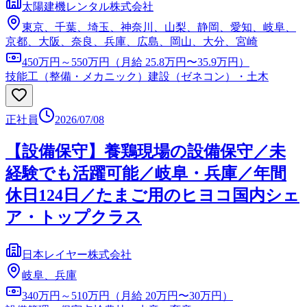
太陽建機レンタル株式会社
東京、千葉、埼玉、神奈川、山梨、静岡、愛知、岐阜、
京都、大阪、奈良、兵庫、広島、岡山、大分、宮崎
450万円～550万円（月給 25.8万円〜35.9万円）
技能工（整備・メカニック）
建設（ゼネコン）・土木
正社員
2026/07/08
【設備保守】養鶏現場の設備保守／未
経験でも活躍可能／岐阜・兵庫／年間
休日124日／たまご用のヒヨコ国内シェ
ア・トップクラス
日本レイヤー株式会社
岐阜、兵庫
340万円～510万円（月給 20万円〜30万円）