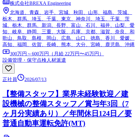
株式会社BREXA Engineering
北海道、青森、岩手、宮城、秋田、山形、福島、茨城、
栃木、群馬、埼玉、千葉、東京、神奈川、埼玉、千葉、茨
城、栃木、群馬、新潟、長野、富山、石川、福井、山梨、愛
知、岐阜、静岡、三重、大阪、兵庫、京都、滋賀、奈良、和
歌山、鳥取、島根、岡山、広島、山口、徳島、香川、愛媛、
高知、福岡、佐賀、長崎、熊本、大分、宮崎、鹿児島、沖縄
300万円～600万円（月給 22万円〜45万円）
設備管理・保守点検
人材派遣
正社員
2026/07/13
【整備スタッフ】業界未経験歓迎／建
設機械の整備スタッフ／賞与年3回（7
ヶ月分実績あり）／年間休日124日／要
普通自動車運転免許(MT)