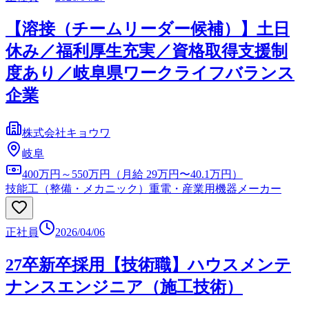
【溶接（チームリーダー候補）】土日
休み／福利厚生充実／資格取得支援制
度あり／岐阜県ワークライフバランス
企業
株式会社キョウワ
岐阜
400万円～550万円（月給 29万円〜40.1万円）
技能工（整備・メカニック）
重電・産業用機器メーカー
正社員
2026/04/06
27卒新卒採用【技術職】ハウスメンテ
ナンスエンジニア（施工技術）