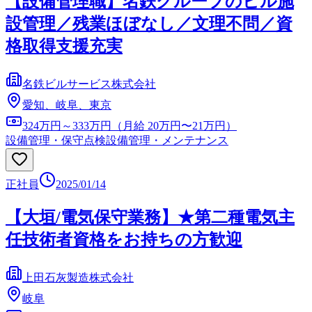
【設備管理職】名鉄グループのビル施
設管理／残業ほぼなし／文理不問／資
格取得支援充実
名鉄ビルサービス株式会社
愛知、岐阜、東京
324万円～333万円（月給 20万円〜21万円）
設備管理・保守点検
設備管理・メンテナンス
正社員
2025/01/14
【大垣/電気保守業務】★第二種電気主
任技術者資格をお持ちの方歓迎
上田石灰製造株式会社
岐阜