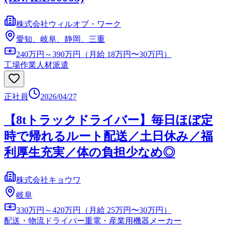
株式会社ウィルオブ・ワーク
愛知、岐阜、静岡、三重
240万円～390万円（月給 18万円〜30万円）
工場作業
人材派遣
正社員
2026/04/27
【8tトラックドライバー】毎日ほぼ定
時で帰れるルート配送／土日休み／福
利厚生充実／体の負担少なめ◎
株式会社キョウワ
岐阜
330万円～420万円（月給 25万円〜30万円）
配送・物流ドライバー
重電・産業用機器メーカー