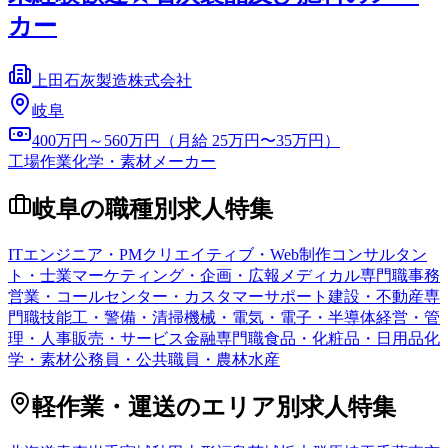
カー
上田石灰製造株式会社
岐阜
400万円～560万円（月給 25万円〜35万円）
工場作業
化学・素材メーカー
岐阜
の職種別求人特集
ITエンジニア・PM
クリエイティブ・Web制作
コンサルタン
ト・士業
マーケティング・企画・広報
メディカル専門職
事務
営業・コールセンター・カスタマーサポート
建設・不動産専
門職
技能工・警備・清掃
機械・電気・電子・半導体
経営・管
理・人事
販売・サービス
金融専門職
食品・化粧品・日用品
化
学・素材
公務員・公共職員・農林水産
軽作業・運送
のエリア別求人特集