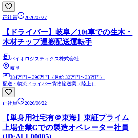
正社員
2026/07/27
【ドライバー】岐阜／10t車での生木・
木材チップ運搬配送運転手
バイオロジスティクス株式会社
岐阜
384万円～396万円（月給 32万円〜33万円）
配送・物流ドライバー
貨物輸送業（陸上）
正社員
2026/06/22
【単身用社宅有＠東海】東証プライム
上場企業Gでの製造オペレーター社員
(ID:ALL00005)