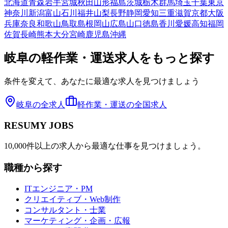
北海道
青森
岩手
宮城
秋田
山形
福島
茨城
栃木
群馬
埼玉
千葉
東京
神奈川
新潟
富山
石川
福井
山梨
長野
静岡
愛知
三重
滋賀
京都
大阪
兵庫
奈良
和歌山
鳥取
島根
岡山
広島
山口
徳島
香川
愛媛
高知
福岡
佐賀
長崎
熊本
大分
宮崎
鹿児島
沖縄
岐阜
の
軽作業・運送
求人をもっと探す
条件を変えて、あなたに最適な求人を見つけましょう
岐阜
の全求人
軽作業・運送
の全国求人
RESUMY JOBS
10,000件以上の求人から最適な仕事を見つけましょう。
職種から探す
ITエンジニア・PM
クリエイティブ・Web制作
コンサルタント・士業
マーケティング・企画・広報