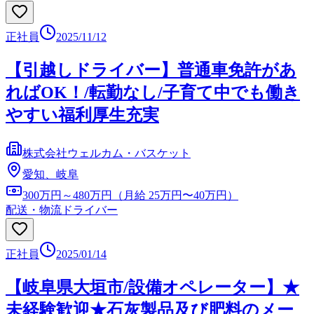
正社員
2025/11/12
【引越しドライバー】普通車免許があ
ればOK！/転勤なし/子育て中でも働き
やすい福利厚生充実
株式会社ウェルカム・バスケット
愛知、岐阜
300万円～480万円（月給 25万円〜40万円）
配送・物流ドライバー
正社員
2025/01/14
【岐阜県大垣市/設備オペレーター】★
未経験歓迎★石灰製品及び肥料のメー