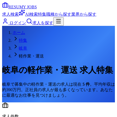
RESUMY JOBS
求人検索
AI検索
特集
職種から探す
業界から探す
ログイン
求人を探す
ホーム
特集
岐阜
軽作業・運送
岐阜
の
軽作業・運送
求人特集
岐阜
で募集中の
軽作業・運送
の求人は現在
5
件
。
平均年収は
約390万円。
正社員の求人が最も多くなっています。
あなた
に最適なお仕事を見つけましょう。
求人件数