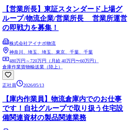
【営業所長】東証スタンダード上場グ
ループ/物流企業/営業所長 営業所運営
の即戦力を募集！
株式会社アイナボ物流
神奈川、埼玉、埼玉、東京、千葉、千葉
480万円～720万円（月給 40万円〜60万円）
倉庫作業
貨物輸送業（陸上）
正社員
2026/05/13
【庫内作業員】物流倉庫内でのお仕事
です！自社グループで取り扱う住宅設
備関連資材の製品関連業務