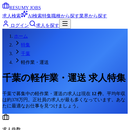
RESUMY JOBS
求人検索
AI検索
特集
職種から探す
業界から探す
ログイン
求人を探す
ホーム
特集
千葉
軽作業・運送
千葉
の
軽作業・運送
求人特集
千葉
で募集中の
軽作業・運送
の求人は現在
12
件
。
平均年収
は約378万円。
正社員の求人が最も多くなっています。
あな
たに最適なお仕事を見つけましょう。
求人件数