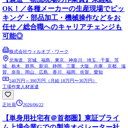
OK！／各種メーカーの生産現場でピッ
キング・部品加工・機械操作などをお
任せ／総合職へのキャリアチェンジも
可能◎
株式会社ウィルオブ・ワーク
北海道、宮城、福島、東京、神奈川、埼玉、千葉、茨
城、栃木、群馬、新潟、静岡、三重、大阪、兵庫、京都、滋
賀、奈良、岡山、広島、香川、福岡、佐賀、愛知
240万円～390万円（月給 18万円〜30万円）
工場作業
人材派遣
正社員
2026/06/22
【単身用社宅有＠首都圏】東証プライ
ム上場企業Gでの製造オペレーター社