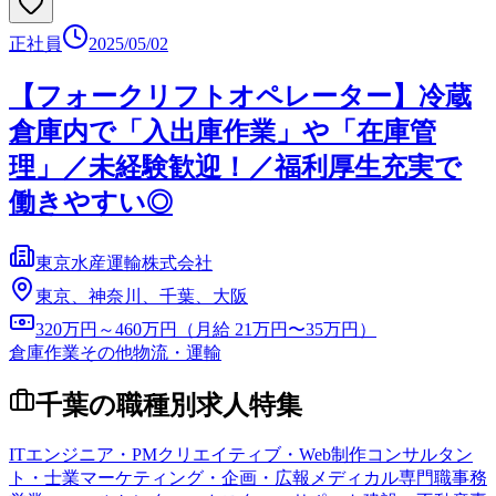
正社員
2025/05/02
【フォークリフトオペレーター】冷蔵
倉庫内で「入出庫作業」や「在庫管
理」／未経験歓迎！／福利厚生充実で
働きやすい◎
東京水産運輸株式会社
東京、神奈川、千葉、大阪
320万円～460万円（月給 21万円〜35万円）
倉庫作業
その他物流・運輸
千葉
の職種別求人特集
ITエンジニア・PM
クリエイティブ・Web制作
コンサルタン
ト・士業
マーケティング・企画・広報
メディカル専門職
事務