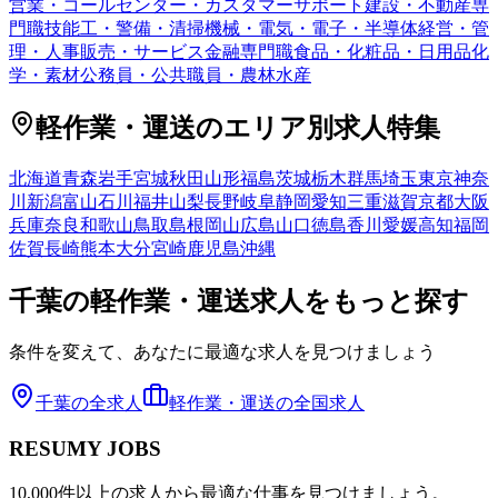
営業・コールセンター・カスタマーサポート
建設・不動産専
門職
技能工・警備・清掃
機械・電気・電子・半導体
経営・管
理・人事
販売・サービス
金融専門職
食品・化粧品・日用品
化
学・素材
公務員・公共職員・農林水産
軽作業・運送
のエリア別求人特集
北海道
青森
岩手
宮城
秋田
山形
福島
茨城
栃木
群馬
埼玉
東京
神奈
川
新潟
富山
石川
福井
山梨
長野
岐阜
静岡
愛知
三重
滋賀
京都
大阪
兵庫
奈良
和歌山
鳥取
島根
岡山
広島
山口
徳島
香川
愛媛
高知
福岡
佐賀
長崎
熊本
大分
宮崎
鹿児島
沖縄
千葉
の
軽作業・運送
求人をもっと探す
条件を変えて、あなたに最適な求人を見つけましょう
千葉
の全求人
軽作業・運送
の全国求人
RESUMY JOBS
10,000件以上の求人から最適な仕事を見つけましょう。