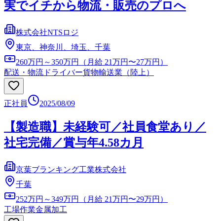
実でイチから物流・販売のプロへ
株式会社NTSロジ
東京、神奈川、埼玉、千葉
260万円～350万円（月給 21万円〜27万円）
配送・物流ドライバー
貨物輸送業（陸上）
正社員
2025/08/09
【製造職】未経験可／社員食堂あり／
社宅完備／賞与年4.58カ月
京葉ブランキング工業株式会社
千葉
252万円～349万円（月給 21万円〜29万円）
工場作業
金属加工