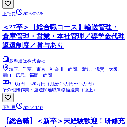
正社員
2026/03/26
＜27卒＞【総合職コース】輸送管理・
倉庫管理・営業・本社管理／奨学金代理
返還制度／賞与あり
多摩運送株式会社
埼玉、千葉、東京、神奈川、静岡、愛知、滋賀、大阪、
岡山、広島、福岡、静岡
320万円～320万円（月給 23万円〜23万円）
その他軽作業・運送関連職
貨物輸送業（陸上）
正社員
2025/11/07
【総合職】＜新卒＞未経験歓迎！研修充