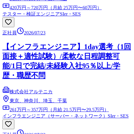
420万円～720万円（月給 25万円〜60万円）
テスター・検証エンジニア
SIer・SES
正社員
2026/07/23
【インフラエンジニア】1day選考（1回
面接＋適性試験）/柔軟な日程調整可
能/1日で完結/未経験入社95％以上/学
歴・職歴不問
株式会社アルテニカ
東京、神奈川、埼玉、千葉
261万円～357万円（月給 21.5万円〜29.5万円）
インフラエンジニア（サーバー・ネットワーク）
SIer・SES