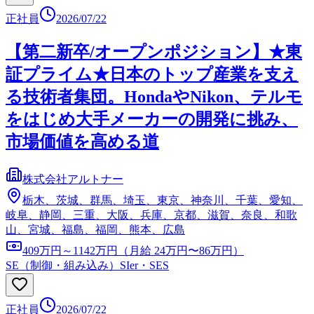
正社員
2026/07/22
【第二新卒/オープンポジション】★東
証プライム★日本のトップ産業を支え
る技術者集団。HondaやNikon、テルモ
をはじめ大手メーカーの開発に挑み、
市場価値を高める道
株式会社アルトナー
栃木、茨城、群馬、埼玉、東京、神奈川、千葉、愛知、
岐阜、静岡、三重、大阪、兵庫、京都、滋賀、奈良、和歌
山、宮城、福島、福岡、熊本、広島
409万円～1142万円（月給 24万円〜86万円）
SE（制御・組み込み）
SIer・SES
正社員
2026/07/22