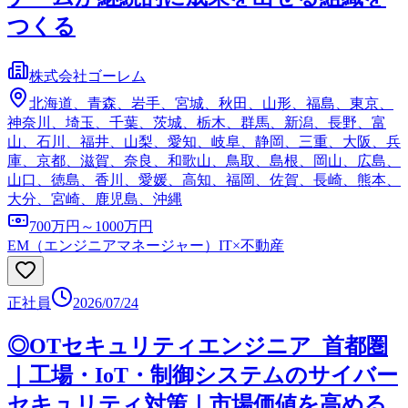
つくる
株式会社ゴーレム
北海道、青森、岩手、宮城、秋田、山形、福島、東京、
神奈川、埼玉、千葉、茨城、栃木、群馬、新潟、長野、富
山、石川、福井、山梨、愛知、岐阜、静岡、三重、大阪、兵
庫、京都、滋賀、奈良、和歌山、鳥取、島根、岡山、広島、
山口、徳島、香川、愛媛、高知、福岡、佐賀、長崎、熊本、
大分、宮崎、鹿児島、沖縄
700万円～1000万円
EM（エンジニアマネージャー）
IT×不動産
正社員
2026/07/24
◎OTセキュリティエンジニア_首都圏
｜工場・IoT・制御システムのサイバー
セキュリティ対策｜市場価値を高める