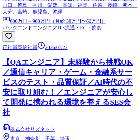
山口、徳島、香川、愛媛、高知、福岡、佐賀、長崎、熊本、
大分、宮崎、鹿児島、沖縄
600万円～900万円（月給 38万円〜60万円）
バックエンドエンジニア
IT×流通・EC・飲食
正社員
契約社員
2026/07/23
【QAエンジニア】未経験から挑戦OK
／通信キャリア・ゲーム・金融系サー
ビスのテスト・品質保証／AI時代の不
安に取り組む！／エンジニアが安心し
て開発に携われる環境を整えるSES会
社
株式会社リズネット
東京、神奈川、千葉、埼玉