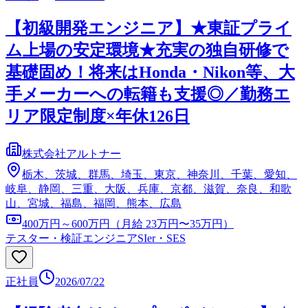
【初級開発エンジニア】★東証プライ
ム上場の安定環境★充実の独自研修で
基礎固め！将来はHonda・Nikon等、大
手メーカーへの転籍も支援◎／勤務エ
リア限定制度×年休126日
株式会社アルトナー
栃木、茨城、群馬、埼玉、東京、神奈川、千葉、愛知、
岐阜、静岡、三重、大阪、兵庫、京都、滋賀、奈良、和歌
山、宮城、福島、福岡、熊本、広島
400万円～600万円（月給 23万円〜35万円）
テスター・検証エンジニア
SIer・SES
正社員
2026/07/22