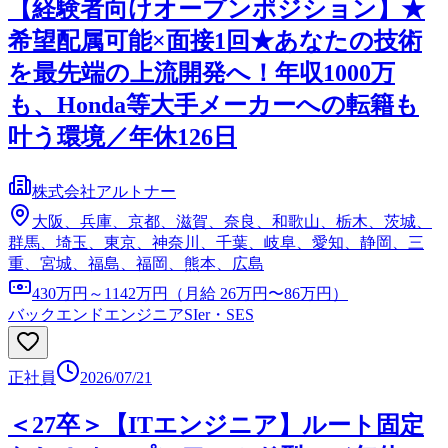
【経験者向けオープンポジション】★
希望配属可能×面接1回★あなたの技術
を最先端の上流開発へ！年収1000万
も、Honda等大手メーカーへの転籍も
叶う環境／年休126日
株式会社アルトナー
大阪、兵庫、京都、滋賀、奈良、和歌山、栃木、茨城、
群馬、埼玉、東京、神奈川、千葉、岐阜、愛知、静岡、三
重、宮城、福島、福岡、熊本、広島
430万円～1142万円（月給 26万円〜86万円）
バックエンドエンジニア
SIer・SES
正社員
2026/07/21
＜27卒＞【ITエンジニア】ルート固定