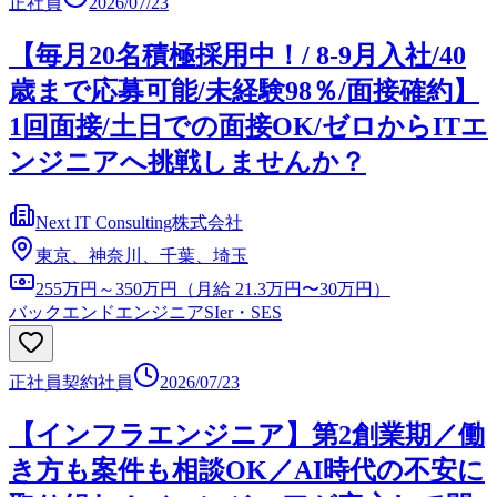
正社員
2026/07/23
【毎月20名積極採用中！/ 8-9月入社/40
歳まで応募可能/未経験98％/面接確約】
1回面接/土日での面接OK/ゼロからITエ
ンジニアへ挑戦しませんか？
Next IT Consulting株式会社
東京、神奈川、千葉、埼玉
255万円～350万円（月給 21.3万円〜30万円）
バックエンドエンジニア
SIer・SES
正社員
契約社員
2026/07/23
【インフラエンジニア】第2創業期／働
き方も案件も相談OK／AI時代の不安に