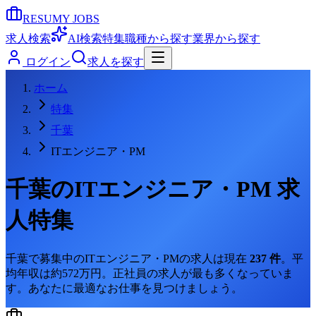
RESUMY JOBS
求人検索
AI検索
特集
職種から探す
業界から探す
ログイン
求人を探す
ホーム
特集
千葉
ITエンジニア・PM
千葉
の
ITエンジニア・PM
求
人特集
千葉
で募集中の
ITエンジニア・PM
の求人は現在
237
件
。
平
均年収は約572万円。
正社員の求人が最も多くなっていま
す。
あなたに最適なお仕事を見つけましょう。