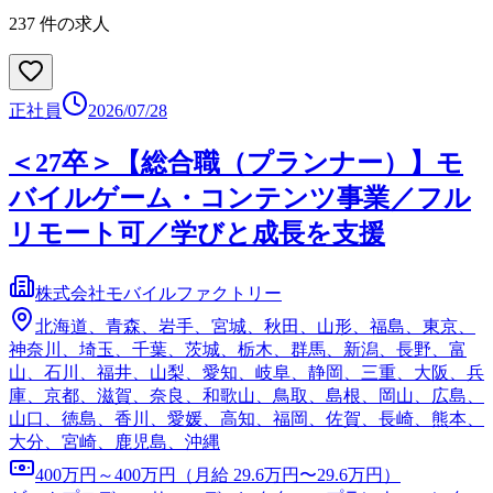
237
件の求人
正社員
2026/07/28
＜27卒＞【総合職（プランナー）】モ
バイルゲーム・コンテンツ事業／フル
リモート可／学びと成長を支援
株式会社モバイルファクトリー
北海道、青森、岩手、宮城、秋田、山形、福島、東京、
神奈川、埼玉、千葉、茨城、栃木、群馬、新潟、長野、富
山、石川、福井、山梨、愛知、岐阜、静岡、三重、大阪、兵
庫、京都、滋賀、奈良、和歌山、鳥取、島根、岡山、広島、
山口、徳島、香川、愛媛、高知、福岡、佐賀、長崎、熊本、
大分、宮崎、鹿児島、沖縄
400万円～400万円（月給 29.6万円〜29.6万円）