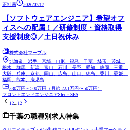
正社員
2026/07/17
【ソフトウェアエンジニア】希望オフ
ィスへの配属！／研修制度・資格取得
支援制度◎／土日祝休み
株式会社マーブル
北海道、岩手、宮城、山形、福島、千葉、埼玉、茨城、
栃木、群馬、新潟、富山、石川、長野、愛知、静岡、三重、
大阪、兵庫、京都、岡山、広島、山口、徳島、香川、愛媛、
福岡、熊本、鹿児島
330万円～500万円（月給 22.1万円〜50万円）
フロントエンドエンジニア
SIer・SES
1
2
...
12
千葉
の職種別求人特集
クリエイティブ・Web制作
コンサルタント・士業
マーケティ