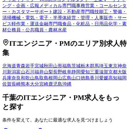
ング・企画・広報
メディカル専門職
事務
営業・コールセンタ
ー・カスタマーサポート
建設・不動産専門職
技能工・警備・
清掃
機械・電気・電子・半導体
経営・管理・人事
販売・サー
ビス
軽作業・運送
金融専門職
食品・化粧品・日用品
化学・素
材
公務員・公共職員・農林水産
ITエンジニア・PM
のエリア別求人特
集
北海道
青森
岩手
宮城
秋田
山形
福島
茨城
栃木
群馬
埼玉
東京
神奈
川
新潟
富山
石川
福井
山梨
長野
岐阜
静岡
愛知
三重
滋賀
京都
大阪
兵庫
奈良
和歌山
鳥取
島根
岡山
広島
山口
徳島
香川
愛媛
高知
福岡
佐賀
長崎
熊本
大分
宮崎
鹿児島
沖縄
千葉
の
ITエンジニア・PM
求人をもっ
と探す
条件を変えて、あなたに最適な求人を見つけましょう