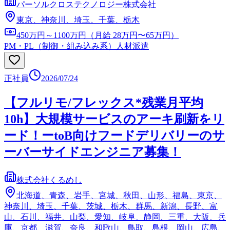
パーソルクロステクノロジー株式会社
東京、神奈川、埼玉、千葉、栃木
450万円～1100万円（月給 28万円〜65万円）
PM・PL（制御・組み込み系）
人材派遣
正社員
2026/07/24
【フルリモ/フレックス*残業月平均
10h】大規模サービスのアーキ刷新をリ
ード！ーtoB向けフードデリバリーのサ
ーバーサイドエンジニア募集！
株式会社くるめし
北海道、青森、岩手、宮城、秋田、山形、福島、東京、
神奈川、埼玉、千葉、茨城、栃木、群馬、新潟、長野、富
山、石川、福井、山梨、愛知、岐阜、静岡、三重、大阪、兵
庫、京都、滋賀、奈良、和歌山、鳥取、島根、岡山、広島、