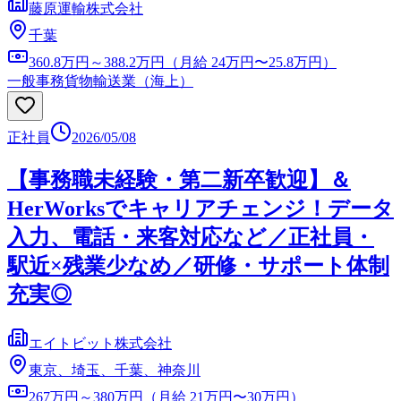
藤原運輸株式会社
千葉
360.8万円～388.2万円（月給 24万円〜25.8万円）
一般事務
貨物輸送業（海上）
正社員
2026/05/08
【事務職未経験・第二新卒歓迎】＆
HerWorksでキャリアチェンジ！データ
入力、電話・来客対応など／正社員・
駅近×残業少なめ／研修・サポート体制
充実◎
エイトビット株式会社
東京、埼玉、千葉、神奈川
267万円～380万円（月給 21万円〜30万円）