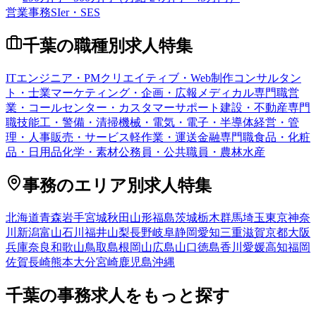
営業事務
SIer・SES
千葉
の職種別求人特集
ITエンジニア・PM
クリエイティブ・Web制作
コンサルタン
ト・士業
マーケティング・企画・広報
メディカル専門職
営
業・コールセンター・カスタマーサポート
建設・不動産専門
職
技能工・警備・清掃
機械・電気・電子・半導体
経営・管
理・人事
販売・サービス
軽作業・運送
金融専門職
食品・化粧
品・日用品
化学・素材
公務員・公共職員・農林水産
事務
のエリア別求人特集
北海道
青森
岩手
宮城
秋田
山形
福島
茨城
栃木
群馬
埼玉
東京
神奈
川
新潟
富山
石川
福井
山梨
長野
岐阜
静岡
愛知
三重
滋賀
京都
大阪
兵庫
奈良
和歌山
鳥取
島根
岡山
広島
山口
徳島
香川
愛媛
高知
福岡
佐賀
長崎
熊本
大分
宮崎
鹿児島
沖縄
千葉
の
事務
求人をもっと探す