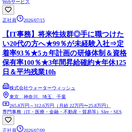
Webサービス
正社員
2026/07/15
【IT事務】将来性抜群◎手に職つけた
い20代の方へ★99％が未経験入社⇒定
着率93％★5ヵ年計画の研修体制＆資格
保有率100％★3年間昇給確約★年休125
日＆平均残業10h
株式会社ウォーターウィッシュ
東京、神奈川、埼玉、千葉
265.8万円～312.6万円（月給 22万円〜25.8万円）
専門事務（IT・医療・金融・不動産・貿易等）
SIer・SES
正社員
2026/07/09