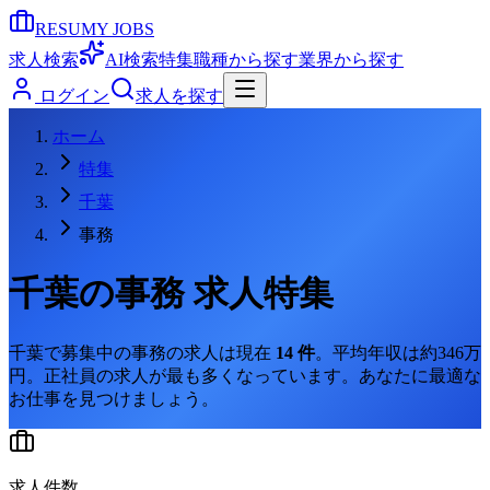
RESUMY JOBS
求人検索
AI検索
特集
職種から探す
業界から探す
ログイン
求人を探す
ホーム
特集
千葉
事務
千葉
の
事務
求人特集
千葉
で募集中の
事務
の求人は現在
14
件
。
平均年収は約346万
円。
正社員の求人が最も多くなっています。
あなたに最適な
お仕事を見つけましょう。
求人件数