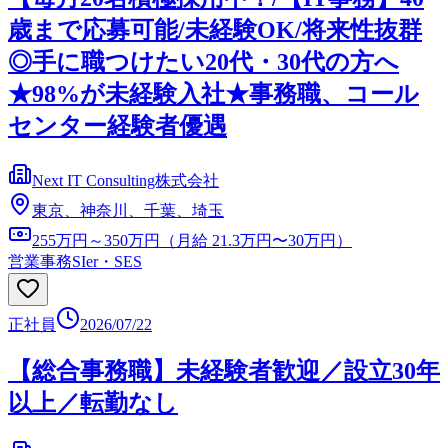
歳まで応募可能/未経験OK/将来性抜群
◎手に職つけたい20代・30代の方へ
★98%が未経験入社★事務職、コール
センター経験者優遇
Next IT Consulting株式会社
東京、神奈川、千葉、埼玉
255万円～350万円（月給 21.3万円〜30万円）
営業事務
SIer・SES
正社員
2026/07/22
【総合事務職】未経験者歓迎／設立30年
以上／転勤なし