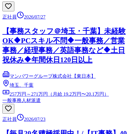
正社員
2026/07/27
【事務スタッフ＠埼玉・千葉】未経験
OK🔶PCスキル不問🔶一般事務／営業
事務／経理事務／英語事務など🔶土日
祝休み🔶年間休日120日以上
マンパワーグループ株式会社【東日本】
埼玉、千葉
257万円～271万円（月給 19.2万円〜20.1万円）
一般事務
人材派遣
正社員
2026/07/23
【毎月20名積極採用中！/【IT事務】40