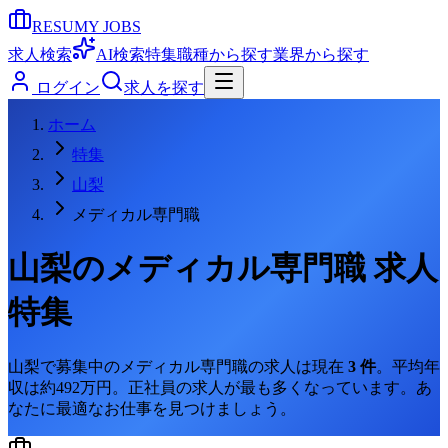
RESUMY JOBS
求人検索
AI検索
特集
職種から探す
業界から探す
ログイン
求人を探す
ホーム
特集
山梨
メディカル専門職
山梨
の
メディカル専門職
求人
特集
山梨
で募集中の
メディカル専門職
の求人は現在
3
件
。
平均年
収は約492万円。
正社員の求人が最も多くなっています。
あ
なたに最適なお仕事を見つけましょう。