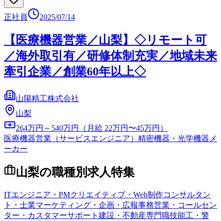
正社員
2025/07/14
【医療機器営業／山梨】◇リモート可
／海外取引有／研修体制充実／地域未来
牽引企業／創業60年以上◇
山陽精工株式会社
山梨
264万円～540万円（月給 22万円〜45万円）
医療機器営業（サービスエンジニア）
精密機器・光学機器メ
ーカー
山梨
の職種別求人特集
ITエンジニア・PM
クリエイティブ・Web制作
コンサルタン
ト・士業
マーケティング・企画・広報
事務
営業・コールセン
ター・カスタマーサポート
建設・不動産専門職
技能工・警