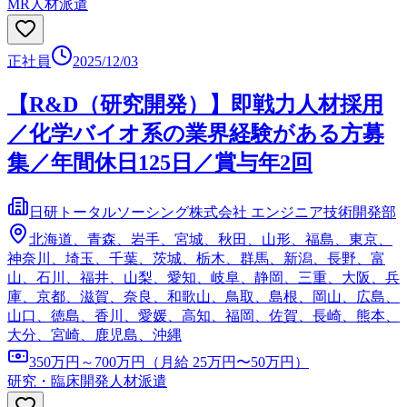
MR
人材派遣
正社員
2025/12/03
【R&D（研究開発）】即戦力人材採用
／化学バイオ系の業界経験がある方募
集／年間休日125日／賞与年2回
日研トータルソーシング株式会社 エンジニア技術開発部
北海道、青森、岩手、宮城、秋田、山形、福島、東京、
神奈川、埼玉、千葉、茨城、栃木、群馬、新潟、長野、富
山、石川、福井、山梨、愛知、岐阜、静岡、三重、大阪、兵
庫、京都、滋賀、奈良、和歌山、鳥取、島根、岡山、広島、
山口、徳島、香川、愛媛、高知、福岡、佐賀、長崎、熊本、
大分、宮崎、鹿児島、沖縄
350万円～700万円（月給 25万円〜50万円）
研究・臨床開発
人材派遣