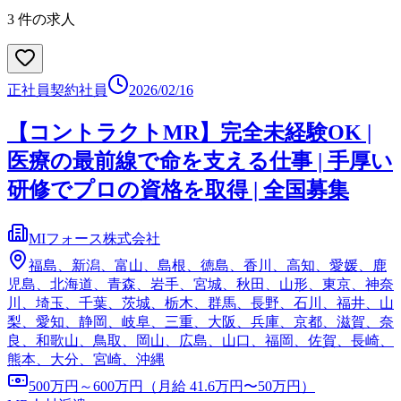
3
件の求人
正社員
契約社員
2026/02/16
【コントラクトMR】完全未経験OK |
医療の最前線で命を支える仕事 | 手厚い
研修でプロの資格を取得 | 全国募集
MIフォース株式会社
福島、新潟、富山、島根、徳島、香川、高知、愛媛、鹿
児島、北海道、青森、岩手、宮城、秋田、山形、東京、神奈
川、埼玉、千葉、茨城、栃木、群馬、長野、石川、福井、山
梨、愛知、静岡、岐阜、三重、大阪、兵庫、京都、滋賀、奈
良、和歌山、鳥取、岡山、広島、山口、福岡、佐賀、長崎、
熊本、大分、宮崎、沖縄
500万円～600万円（月給 41.6万円〜50万円）