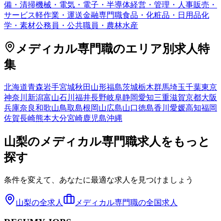
備・清掃
機械・電気・電子・半導体
経営・管理・人事
販売・
サービス
軽作業・運送
金融専門職
食品・化粧品・日用品
化
学・素材
公務員・公共職員・農林水産
メディカル専門職
のエリア別求人特
集
北海道
青森
岩手
宮城
秋田
山形
福島
茨城
栃木
群馬
埼玉
千葉
東京
神奈川
新潟
富山
石川
福井
長野
岐阜
静岡
愛知
三重
滋賀
京都
大阪
兵庫
奈良
和歌山
鳥取
島根
岡山
広島
山口
徳島
香川
愛媛
高知
福岡
佐賀
長崎
熊本
大分
宮崎
鹿児島
沖縄
山梨
の
メディカル専門職
求人をもっと
探す
条件を変えて、あなたに最適な求人を見つけましょう
山梨
の全求人
メディカル専門職
の全国求人