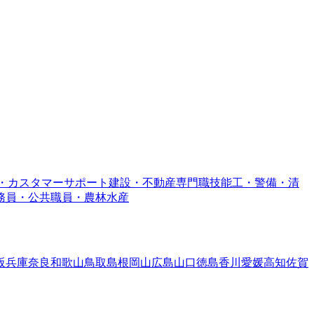
・カスタマーサポート
建設・不動産専門職
技能工・警備・清
務員・公共職員・農林水産
阪
兵庫
奈良
和歌山
鳥取
島根
岡山
広島
山口
徳島
香川
愛媛
高知
佐賀