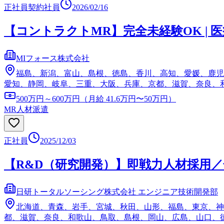
正社員
契約社員
2026/02/16
【コントラクトMR】完全未経験OK | 
MIフォース株式会社
福島、新潟、富山、島根、徳島、香川、高知、愛媛、鹿児
愛知、静岡、岐阜、三重、大阪、兵庫、京都、滋賀、奈良、
500万円～600万円（月給 41.6万円〜50万円）
MR
人材派遣
正社員
2025/12/03
【R&D（研究開発）】即戦力人材採用／
日研トータルソーシング株式会社 エンジニア技術開発部
北海道、青森、岩手、宮城、秋田、山形、福島、東京、神
都、滋賀、奈良、和歌山、鳥取、島根、岡山、広島、山口、