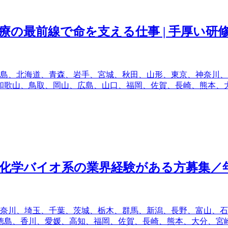
医療の最前線で命を支える仕事 | 手厚い研修
島、北海道、青森、岩手、宮城、秋田、山形、東京、神奈川、
和歌山、鳥取、岡山、広島、山口、福岡、佐賀、長崎、熊本、
化学バイオ系の業界経験がある方募集／年
奈川、埼玉、千葉、茨城、栃木、群馬、新潟、長野、富山、石
徳島、香川、愛媛、高知、福岡、佐賀、長崎、熊本、大分、宮