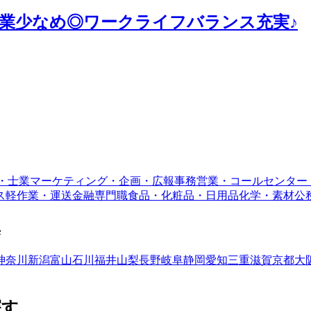
業少なめ◎ワークライフバランス充実♪
・士業
マーケティング・企画・広報
事務
営業・コールセンター
ス
軽作業・運送
金融専門職
食品・化粧品・日用品
化学・素材
公
集
神奈川
新潟
富山
石川
福井
山梨
長野
岐阜
静岡
愛知
三重
滋賀
京都
大
探す