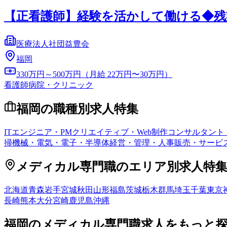
【正看護師】経験を活かして働ける◆残
医療法人社団益豊会
福岡
330万円～500万円（月給 22万円〜30万円）
看護師
病院・クリニック
福岡
の職種別求人特集
ITエンジニア・PM
クリエイティブ・Web制作
コンサルタント
掃
機械・電気・電子・半導体
経営・管理・人事
販売・サービ
メディカル専門職
のエリア別求人特
北海道
青森
岩手
宮城
秋田
山形
福島
茨城
栃木
群馬
埼玉
千葉
東京
長崎
熊本
大分
宮崎
鹿児島
沖縄
福岡
の
メディカル専門職
求人をもっと