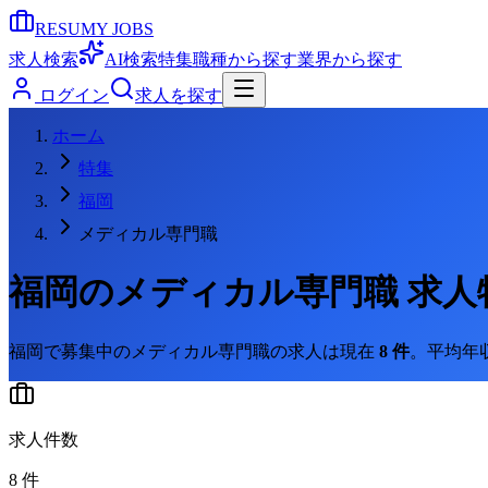
RESUMY JOBS
求人検索
AI検索
特集
職種から探す
業界から探す
ログイン
求人を探す
ホーム
特集
福岡
メディカル専門職
福岡
の
メディカル専門職
求人
福岡
で募集中の
メディカル専門職
の求人は現在
8
件
。
平均年収
求人件数
8
件