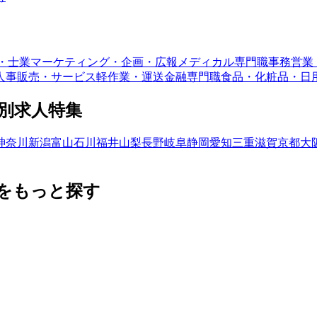
・士業
マーケティング・企画・広報
メディカル専門職
事務
営業
人事
販売・サービス
軽作業・運送
金融専門職
食品・化粧品・日
別求人特集
神奈川
新潟
富山
石川
福井
山梨
長野
岐阜
静岡
愛知
三重
滋賀
京都
大
をもっと探す