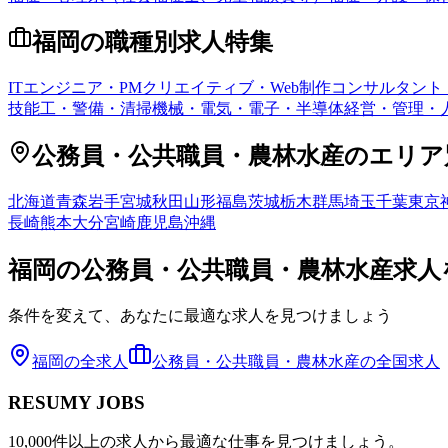
福岡
の職種別求人特集
ITエンジニア・PM
クリエイティブ・Web制作
コンサルタント
技能工・警備・清掃
機械・電気・電子・半導体
経営・管理・
公務員・公共職員・農林水産
のエリア
北海道
青森
岩手
宮城
秋田
山形
福島
茨城
栃木
群馬
埼玉
千葉
東京
長崎
熊本
大分
宮崎
鹿児島
沖縄
福岡
の
公務員・公共職員・農林水産
求人
条件を変えて、あなたに最適な求人を見つけましょう
福岡
の全求人
公務員・公共職員・農林水産
の全国求人
RESUMY JOBS
10,000件以上の求人から最適な仕事を見つけましょう。