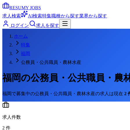
RESUMY JOBS
求人検索
AI検索
特集
職種から探す
業界から探す
ログイン
求人を探す
ホーム
特集
福岡
公務員・公共職員・農林水産
福岡
の
公務員・公共職員・農
福岡
で募集中の
公務員・公共職員・農林水産
の求人は現在
2
求人件数
2
件