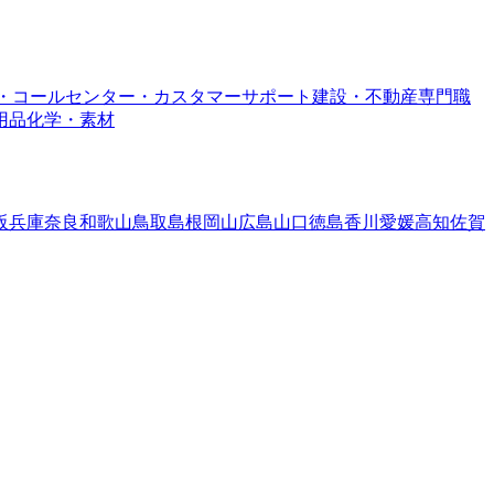
・コールセンター・カスタマーサポート
建設・不動産専門職
用品
化学・素材
阪
兵庫
奈良
和歌山
鳥取
島根
岡山
広島
山口
徳島
香川
愛媛
高知
佐賀