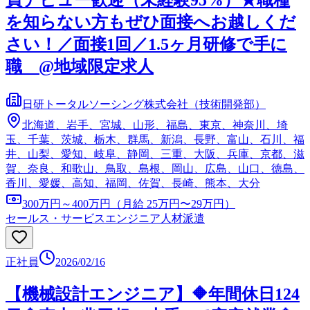
を知らない方もぜひ面接へお越しくだ
さい！／面接1回／1.5ヶ月研修で手に
職 @地域限定求人
日研トータルソーシング株式会社（技術開発部）
北海道、岩手、宮城、山形、福島、東京、神奈川、埼
玉、千葉、茨城、栃木、群馬、新潟、長野、富山、石川、福
井、山梨、愛知、岐阜、静岡、三重、大阪、兵庫、京都、滋
賀、奈良、和歌山、鳥取、島根、岡山、広島、山口、徳島、
香川、愛媛、高知、福岡、佐賀、長崎、熊本、大分
300万円～400万円（月給 25万円〜29万円）
セールス・サービスエンジニア
人材派遣
正社員
2026/02/16
【機械設計エンジニア】🔶年間休日124