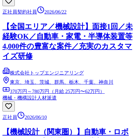
正社員
契約社員
2026/06/22
【全国エリア／機械設計】面接1回／未
経験OK／自動車・家電・半導体装置等
4,000件の豊富な案件／充実のカスタマ
イズ研修
株式会社トップエンジニアリング
東京、埼玉、茨城、群馬、栃木、千葉、神奈川
370万円～780万円（月給 25万円〜62万円）
機械・機構設計
人材派遣
正社員
2026/06/10
【機械設計（関東圏）】自動車・ロボ