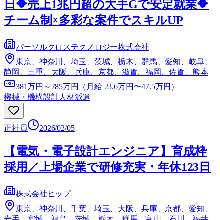
日🔶売上1兆円超の大手Gで安定就業🔶
チーム制×多彩な案件でスキルUP
パーソルクロステクノロジー株式会社
東京、神奈川、埼玉、茨城、栃木、群馬、愛知、岐阜、
静岡、三重、大阪、兵庫、京都、滋賀、福岡、佐賀、熊本
381万円～785万円（月給 23.6万円〜47.5万円）
機械・機構設計
人材派遣
正社員
2026/02/05
【電気・電子設計エンジニア】育成枠
採用／上場企業で研修充実・年休123日
株式会社ヒップ
東京、神奈川、千葉、埼玉、大阪、兵庫、京都、愛知、
岩手、宮城、福島、茨城、栃木、群馬、富山、石川、福井、