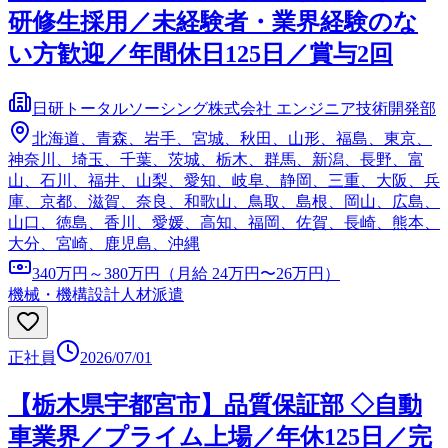
研修生採用／未経験者・業界経験のな
い方歓迎／年間休日125日／賞与2回
日研トータルソーシング株式会社 エンジニア技術開発部
北海道、青森、岩手、宮城、秋田、山形、福島、東京、
神奈川、埼玉、千葉、茨城、栃木、群馬、新潟、長野、富
山、石川、福井、山梨、愛知、岐阜、静岡、三重、大阪、兵
庫、京都、滋賀、奈良、和歌山、鳥取、島根、岡山、広島、
山口、徳島、香川、愛媛、高知、福岡、佐賀、長崎、熊本、
大分、宮崎、鹿児島、沖縄
340万円～380万円（月給 24万円〜26万円）
機械・機構設計
人材派遣
正社員
2026/07/01
【栃木県宇都宮市】品質保証部 ◇自動
車業界／プライム上場／年休125日／完