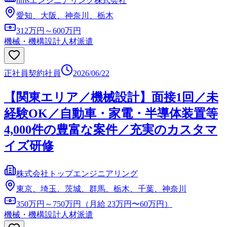
nmsエンジニアリング株式会社
愛知、大阪、神奈川、栃木
312万円～600万円
機械・機構設計
人材派遣
正社員
契約社員
2026/06/22
【関東エリア／機械設計】面接1回／未
経験OK／自動車・家電・半導体装置等
4,000件の豊富な案件／充実のカスタマ
イズ研修
株式会社トップエンジニアリング
東京、埼玉、茨城、群馬、栃木、千葉、神奈川
350万円～750万円（月給 23万円〜60万円）
機械・機構設計
人材派遣