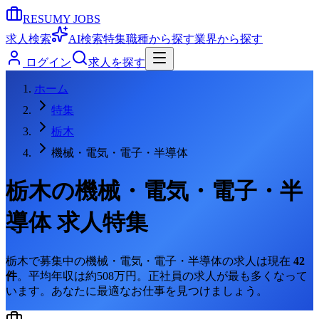
RESUMY JOBS
求人検索
AI検索
特集
職種から探す
業界から探す
ログイン
求人を探す
ホーム
特集
栃木
機械・電気・電子・半導体
栃木
の
機械・電気・電子・半
導体
求人特集
栃木
で募集中の
機械・電気・電子・半導体
の求人は現在
42
件
。
平均年収は約508万円。
正社員の求人が最も多くなって
います。
あなたに最適なお仕事を見つけましょう。