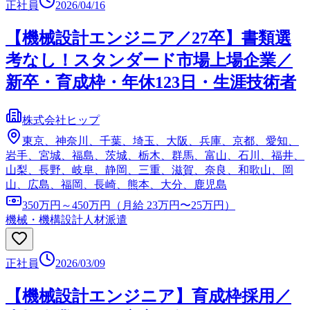
正社員
2026/04/16
【機械設計エンジニア／27卒】書類選
考なし！スタンダード市場上場企業／
新卒・育成枠・年休123日・生涯技術者
株式会社ヒップ
東京、神奈川、千葉、埼玉、大阪、兵庫、京都、愛知、
岩手、宮城、福島、茨城、栃木、群馬、富山、石川、福井、
山梨、長野、岐阜、静岡、三重、滋賀、奈良、和歌山、岡
山、広島、福岡、長崎、熊本、大分、鹿児島
350万円～450万円（月給 23万円〜25万円）
機械・機構設計
人材派遣
正社員
2026/03/09
【機械設計エンジニア】育成枠採用／