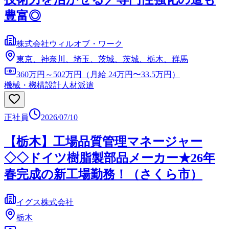
豊富◎
株式会社ウィルオブ・ワーク
東京、神奈川、埼玉、茨城、茨城、栃木、群馬
360万円～502万円（月給 24万円〜33.5万円）
機械・機構設計
人材派遣
正社員
2026/07/10
【栃木】工場品質管理マネージャー
◇◇ドイツ樹脂製部品メーカー★26年
春完成の新工場勤務！（さくら市）
イグス株式会社
栃木