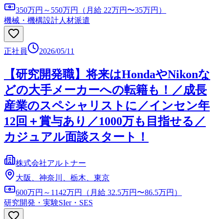
350万円～550万円（月給 22万円〜35万円）
機械・機構設計
人材派遣
正社員
2026/05/11
【研究開発職】将来はHondaやNikonな
どの大手メーカーへの転籍も！／成長
産業のスペシャリストに／インセン年
12回＋賞与あり／1000万も目指せる／
カジュアル面談スタート！
株式会社アルトナー
大阪、神奈川、栃木、東京
600万円～1142万円（月給 32.5万円〜86.5万円）
研究開発・実験
SIer・SES