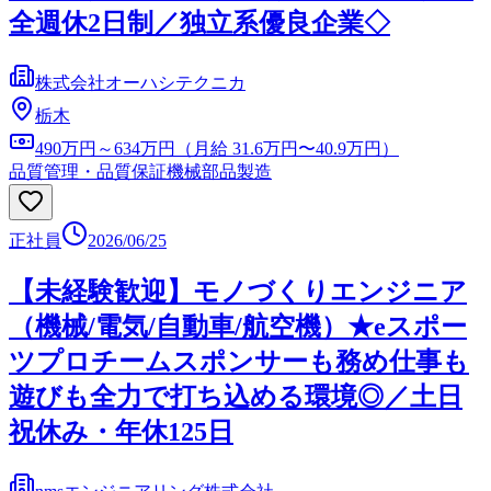
全週休2日制／独立系優良企業◇
株式会社オーハシテクニカ
栃木
490万円～634万円（月給 31.6万円〜40.9万円）
品質管理・品質保証
機械部品製造
正社員
2026/06/25
【未経験歓迎】モノづくりエンジニア
（機械/電気/自動車/航空機）★eスポー
ツプロチームスポンサーも務め仕事も
遊びも全力で打ち込める環境◎／土日
祝休み・年休125日