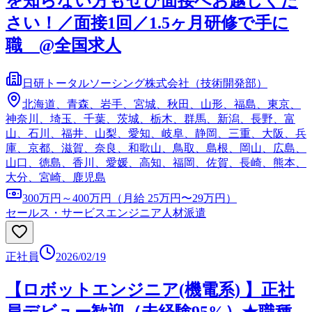
を知らない方もぜひ面接へお越しくだ
さい！／面接1回／1.5ヶ月研修で手に
職 @全国求人
日研トータルソーシング株式会社（技術開発部）
北海道、青森、岩手、宮城、秋田、山形、福島、東京、
神奈川、埼玉、千葉、茨城、栃木、群馬、新潟、長野、富
山、石川、福井、山梨、愛知、岐阜、静岡、三重、大阪、兵
庫、京都、滋賀、奈良、和歌山、鳥取、島根、岡山、広島、
山口、徳島、香川、愛媛、高知、福岡、佐賀、長崎、熊本、
大分、宮崎、鹿児島
300万円～400万円（月給 25万円〜29万円）
セールス・サービスエンジニア
人材派遣
正社員
2026/02/19
【ロボットエンジニア(機電系) 】正社
員デビュー歓迎（未経験95%）★職種