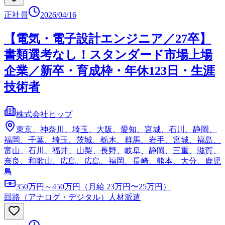
正社員
2026/04/16
【電気・電子設計エンジニア／27卒】
書類選考なし！スタンダード市場上場
企業／新卒・育成枠・年休123日・生涯
技術者
株式会社ヒップ
東京、神奈川、埼玉、大阪、愛知、宮城、石川、静岡、
福岡、千葉、埼玉、茨城、栃木、群馬、岩手、宮城、福島、
富山、石川、福井、山梨、長野、岐阜、静岡、三重、滋賀、
奈良、和歌山、広島、広島、福岡、長崎、熊本、大分、鹿児
島
350万円～450万円（月給 23万円〜25万円）
回路（アナログ・デジタル）
人材派遣