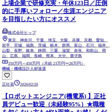
上場企業で研修充実・年休123日／圧倒
的に手厚いフォロー／生涯エンジニア
を目指したい方にオススメ
株式会社ヒップ
東京、神奈川、千葉、埼玉、大阪、兵庫、京都、愛知、
岩手、宮城、福島、茨城、栃木、群馬、富山、石川、福井、
山梨、長野、岐阜、静岡、三重、滋賀、奈良、和歌山、岡
山、広島、福岡、長崎、熊本、大分、鹿児島
350万円～450万円（月給 23万円〜26万円）
機械・機構設計
人材派遣
正社員
2026/02/20
【ロボットエンジニア(機電系) 】正社
員デビュー歓迎（未経験95%）★職種