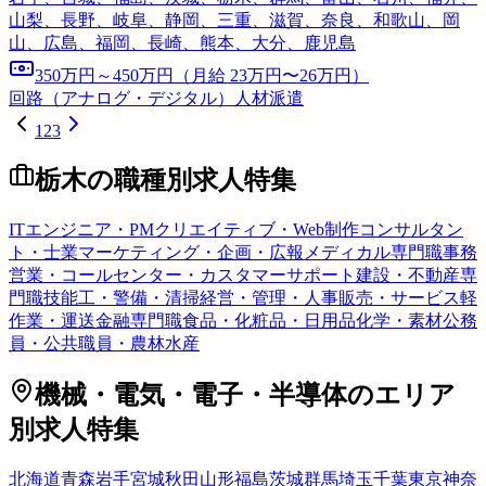
山梨、長野、岐阜、静岡、三重、滋賀、奈良、和歌山、岡
山、広島、福岡、長崎、熊本、大分、鹿児島
350万円～450万円（月給 23万円〜26万円）
回路（アナログ・デジタル）
人材派遣
1
2
3
栃木
の職種別求人特集
ITエンジニア・PM
クリエイティブ・Web制作
コンサルタン
ト・士業
マーケティング・企画・広報
メディカル専門職
事務
営業・コールセンター・カスタマーサポート
建設・不動産専
門職
技能工・警備・清掃
経営・管理・人事
販売・サービス
軽
作業・運送
金融専門職
食品・化粧品・日用品
化学・素材
公務
員・公共職員・農林水産
機械・電気・電子・半導体
のエリア
別求人特集
北海道
青森
岩手
宮城
秋田
山形
福島
茨城
群馬
埼玉
千葉
東京
神奈