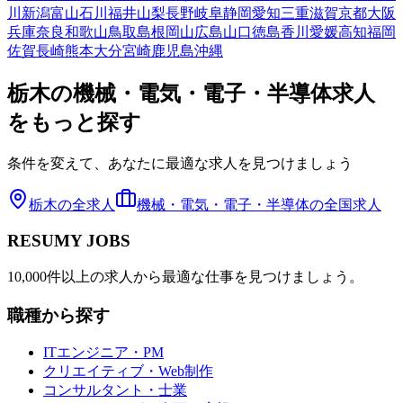
川
新潟
富山
石川
福井
山梨
長野
岐阜
静岡
愛知
三重
滋賀
京都
大阪
兵庫
奈良
和歌山
鳥取
島根
岡山
広島
山口
徳島
香川
愛媛
高知
福岡
佐賀
長崎
熊本
大分
宮崎
鹿児島
沖縄
栃木
の
機械・電気・電子・半導体
求人
をもっと探す
条件を変えて、あなたに最適な求人を見つけましょう
栃木
の全求人
機械・電気・電子・半導体
の全国求人
RESUMY JOBS
10,000件以上の求人から最適な仕事を見つけましょう。
職種から探す
ITエンジニア・PM
クリエイティブ・Web制作
コンサルタント・士業