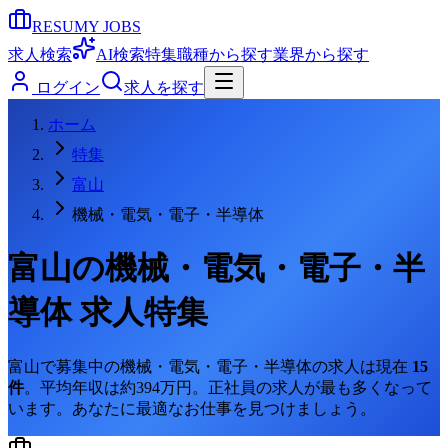
RESUMY JOBS
求人検索
AI検索
特集
職種から探す
業界から探す
ログイン
求人を探す
ホーム
特集
富山
機械・電気・電子・半導体
富山
の
機械・電気・電子・半
導体
求人特集
富山
で募集中の
機械・電気・電子・半導体
の求人は現在
15
件
。
平均年収は約394万円。
正社員の求人が最も多くなって
います。
あなたに最適なお仕事を見つけましょう。