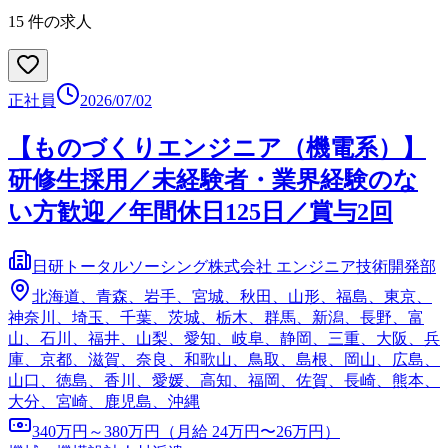
15
件の求人
正社員
2026/07/02
【ものづくりエンジニア（機電系）】
研修生採用／未経験者・業界経験のな
い方歓迎／年間休日125日／賞与2回
日研トータルソーシング株式会社 エンジニア技術開発部
北海道、青森、岩手、宮城、秋田、山形、福島、東京、
神奈川、埼玉、千葉、茨城、栃木、群馬、新潟、長野、富
山、石川、福井、山梨、愛知、岐阜、静岡、三重、大阪、兵
庫、京都、滋賀、奈良、和歌山、鳥取、島根、岡山、広島、
山口、徳島、香川、愛媛、高知、福岡、佐賀、長崎、熊本、
大分、宮崎、鹿児島、沖縄
340万円～380万円（月給 24万円〜26万円）