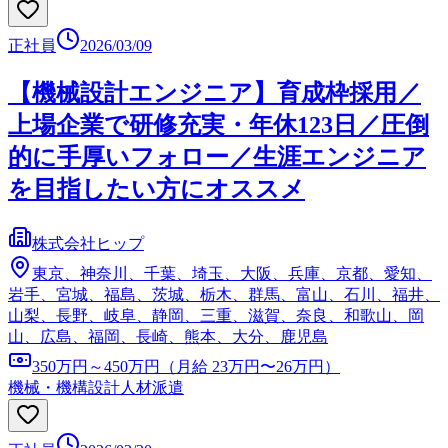
正社員
2026/03/09
【機械設計エンジニア】育成枠採用／
上場企業で研修充実・年休123日／圧倒
的に手厚いフォロー／生涯エンジニア
を目指したい方にオススメ
株式会社ヒップ
東京、神奈川、千葉、埼玉、大阪、兵庫、京都、愛知、
岩手、宮城、福島、茨城、栃木、群馬、富山、石川、福井、
山梨、長野、岐阜、静岡、三重、滋賀、奈良、和歌山、岡
山、広島、福岡、長崎、熊本、大分、鹿児島
350万円～450万円（月給 23万円〜26万円）
機械・機構設計
人材派遣