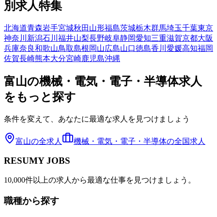
別求人特集
北海道
青森
岩手
宮城
秋田
山形
福島
茨城
栃木
群馬
埼玉
千葉
東京
神奈川
新潟
石川
福井
山梨
長野
岐阜
静岡
愛知
三重
滋賀
京都
大阪
兵庫
奈良
和歌山
鳥取
島根
岡山
広島
山口
徳島
香川
愛媛
高知
福岡
佐賀
長崎
熊本
大分
宮崎
鹿児島
沖縄
富山
の
機械・電気・電子・半導体
求人
をもっと探す
条件を変えて、あなたに最適な求人を見つけましょう
富山
の全求人
機械・電気・電子・半導体
の全国求人
RESUMY JOBS
10,000件以上の求人から最適な仕事を見つけましょう。
職種から探す