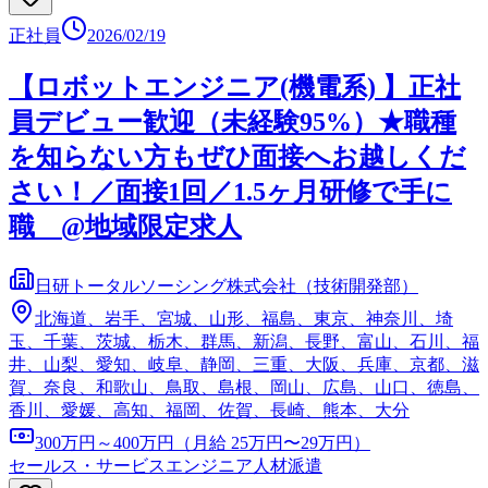
正社員
2026/02/19
【ロボットエンジニア(機電系) 】正社
員デビュー歓迎（未経験95%）★職種
を知らない方もぜひ面接へお越しくだ
さい！／面接1回／1.5ヶ月研修で手に
職 @地域限定求人
日研トータルソーシング株式会社（技術開発部）
北海道、岩手、宮城、山形、福島、東京、神奈川、埼
玉、千葉、茨城、栃木、群馬、新潟、長野、富山、石川、福
井、山梨、愛知、岐阜、静岡、三重、大阪、兵庫、京都、滋
賀、奈良、和歌山、鳥取、島根、岡山、広島、山口、徳島、
香川、愛媛、高知、福岡、佐賀、長崎、熊本、大分
300万円～400万円（月給 25万円〜29万円）
セールス・サービスエンジニア
人材派遣