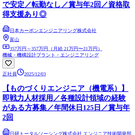
で安定／転勤なし／賞与年2回／資格取
得支援あり◎
日本カーボンエンジニアリング株式会社
富山
357万円～357万円（月給 21万円〜21万円）
機械・機構設計
プラント・エンジニアリング
正社員
2025/12/03
【ものづくりエンジニア（機電系）】
即戦力人材採用／各種設計領域の経験
がある方募集／年間休日125日／賞与年
2回
日研トータルソーシング株式会社 エンジニア技術開発部