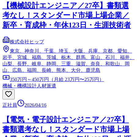
【機械設計エンジニア／27卒】書類選
考なし！スタンダード市場上場企業／
新卒・育成枠・年休123日・生涯技術者
株式会社ヒップ
東京、神奈川、千葉、埼玉、大阪、兵庫、京都、愛知、
岩手、宮城、福島、茨城、栃木、群馬、富山、石川、福井、
山梨、長野、岐阜、静岡、三重、滋賀、奈良、和歌山、岡
山、広島、福岡、長崎、熊本、大分、鹿児島
350万円～450万円（月給 23万円〜25万円）
機械・機構設計
人材派遣
正社員
2026/04/16
【電気・電子設計エンジニア／27卒】
書類選考なし！スタンダード市場上場