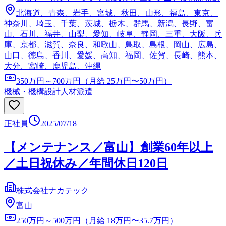
北海道、青森、岩手、宮城、秋田、山形、福島、東京、
神奈川、埼玉、千葉、茨城、栃木、群馬、新潟、長野、富
山、石川、福井、山梨、愛知、岐阜、静岡、三重、大阪、兵
庫、京都、滋賀、奈良、和歌山、鳥取、島根、岡山、広島、
山口、徳島、香川、愛媛、高知、福岡、佐賀、長崎、熊本、
大分、宮崎、鹿児島、沖縄
350万円～700万円（月給 25万円〜50万円）
機械・機構設計
人材派遣
正社員
2025/07/18
【メンテナンス／富山】創業60年以上
／土日祝休み／年間休日120日
株式会社ナカテック
富山
250万円～500万円（月給 18万円〜35.7万円）