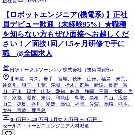
正社員
2026/02/20
【ロボットエンジニア(機電系) 】正社
員デビュー歓迎（未経験95%）★職種
を知らない方もぜひ面接へお越しくだ
さい！／面接1回／1.5ヶ月研修で手に
職 @全国求人
日研トータルソーシング株式会社（技術開発部）
北海道、青森、岩手、宮城、秋田、山形、福島、東京、
神奈川、埼玉、千葉、茨城、栃木、群馬、新潟、長野、富
山、石川、福井、山梨、愛知、岐阜、静岡、三重、大阪、兵
庫、京都、滋賀、奈良、和歌山、鳥取、島根、岡山、広島、
山口、徳島、香川、愛媛、高知、福岡、佐賀、長崎、熊本、
大分、宮崎、鹿児島
300万円～400万円（月給 25万円〜29万円）
セールス・サービスエンジニア
人材派遣