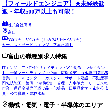
【フィールドエンジニア】★未経験歓
迎・年収500万以上も可能！
株式会社高橋
富山
330万円～500万円（月給 24万円〜35万円）
セールス・サービスエンジニア
素材加工
富山
の職種別求人特集
ITエンジニア・PM
クリエイティブ・Web制作
コンサルタン
ト・士業
マーケティング・企画・広報
メディカル専門職
事務
営業・コールセンター・カスタマーサポート
建設・不動産専
門職
技能工・警備・清掃
経営・管理・人事
販売・サービス
軽
作業・運送
金融専門職
食品・化粧品・日用品
化学・素材
公務
員・公共職員・農林水産
機械・電気・電子・半導体
のエリア