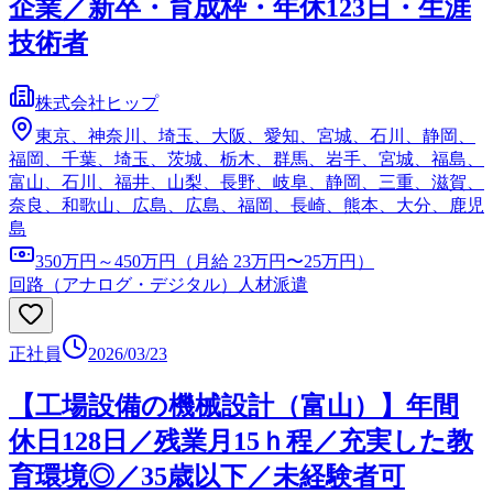
企業／新卒・育成枠・年休123日・生涯
技術者
株式会社ヒップ
東京、神奈川、埼玉、大阪、愛知、宮城、石川、静岡、
福岡、千葉、埼玉、茨城、栃木、群馬、岩手、宮城、福島、
富山、石川、福井、山梨、長野、岐阜、静岡、三重、滋賀、
奈良、和歌山、広島、広島、福岡、長崎、熊本、大分、鹿児
島
350万円～450万円（月給 23万円〜25万円）
回路（アナログ・デジタル）
人材派遣
正社員
2026/03/23
【工場設備の機械設計（富山）】年間
休日128日／残業月15ｈ程／充実した教
育環境◎／35歳以下／未経験者可