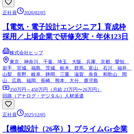
正社員
2026/02/05
【電気・電子設計エンジニア】育成枠
採用／上場企業で研修充実・年休123日
株式会社ヒップ
東京、神奈川、千葉、埼玉、大阪、兵庫、京都、愛知、
岩手、宮城、福島、茨城、栃木、群馬、富山、石川、福井、
山梨、長野、岐阜、静岡、三重、滋賀、奈良、和歌山、岡
山、広島、福岡、長崎、熊本、大分、鹿児島
350万円～450万円（月給 23万円〜26万円）
回路（アナログ・デジタル）
人材派遣
正社員
2025/12/05
【機械設計（26卒）】プライムGr企業