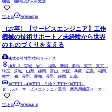
機械・機構設計
人材派遣
正社員
2026/06/30
（27卒）【サービスエンジニア】工作
機械の技術サポート／未経験から世界
のものづくりを支える
株式会社牧野技術サービス
神奈川、宮城、岩手、福島、新潟、群馬、東京、東京、
埼玉、茨城、山梨、静岡、富山、大阪、兵庫、広島、福岡、
熊本、48、長野、愛知、長野、静岡、広島
307万円～438万円（月給 21万円〜30万円）
セールス・サービスエンジニア
重電・産業用機器メーカー
正社員
2026/04/16