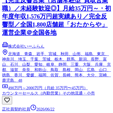
【完全反響営業（店舗常駐型_買取営業
職）／未経験歓迎◎】月給35万円～・初
年度年収1,576万円超実績あり／完全反
響型／全国1,800店舗超「おたからや」
運営企業＠全国各地
株式会社いーふらん
北海道、青森、岩手、宮城、秋田、山形、福島、東京、
神奈川、埼玉、千葉、茨城、栃木、群馬、新潟、長野、富
山、石川、山梨、愛知、岐阜、静岡、三重、大阪、兵庫、京
都、滋賀、奈良、和歌山、鳥取、島根、岡山、広島、山口、
徳島、香川、愛媛、福岡、佐賀、長崎、熊本、大分、宮崎、
鹿児島、48
490万円～2000万円（月給 35万円〜45万円）
カウンターセールス（内勤営業）
その他流通・小売
正社員
契約社員
2026/06/22