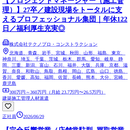
【プロジェクトマネージャー（施工管
理）】27卒／建設現場をトータルに支
えるプロフェッショナル集団｜年休122
日／福利厚生充実◎
株式会社テクノプロ・コンストラクション
北海道、青森、岩手、宮城、秋田、山形、福島、東京、
神奈川、埼玉、千葉、茨城、栃木、群馬、愛知、岐阜、静
岡、三重、新潟、富山、石川、福井、大阪、兵庫、京都、滋
賀、奈良、和歌山、鳥取、島根、岡山、広島、山口、徳島、
香川、愛媛、高知、福岡、佐賀、長崎、熊本、大分、宮崎、
鹿児島
300万円～360万円（月給 23.7万円〜26.5万円）
建築施工管理
人材派遣
正社員
2026/06/29