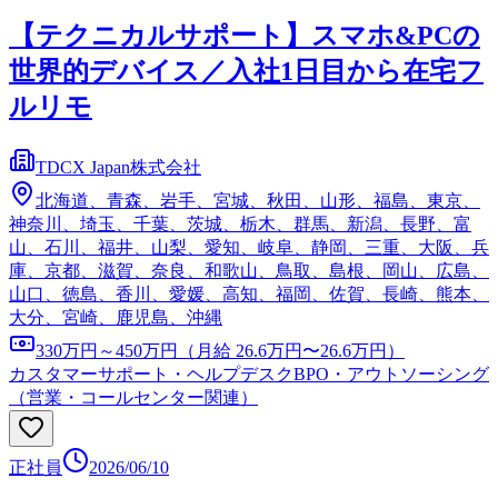
【テクニカルサポート】スマホ&PCの
世界的デバイス／入社1日目から在宅フ
ルリモ
TDCX Japan株式会社
北海道、青森、岩手、宮城、秋田、山形、福島、東京、
神奈川、埼玉、千葉、茨城、栃木、群馬、新潟、長野、富
山、石川、福井、山梨、愛知、岐阜、静岡、三重、大阪、兵
庫、京都、滋賀、奈良、和歌山、鳥取、島根、岡山、広島、
山口、徳島、香川、愛媛、高知、福岡、佐賀、長崎、熊本、
大分、宮崎、鹿児島、沖縄
330万円～450万円（月給 26.6万円〜26.6万円）
カスタマーサポート・ヘルプデスク
BPO・アウトソーシング
（営業・コールセンター関連）
正社員
2026/06/10