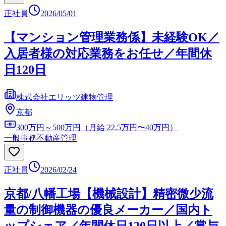
正社員
2026/05/01
【マンション管理業務係】未経験OK／
入居者様の対応業務をお任せ／年間休
日120日
株式会社エリッツ建物管理
京都
300万円～500万円（月給 22.5万円〜40万円）
一般事務
不動産管理
正社員
2026/02/24
京都/八幡工場【機械設計】精密微少流
量の制御機器の優良メーカー／国内ト
ップシェア／年間休日120日以上／賞与