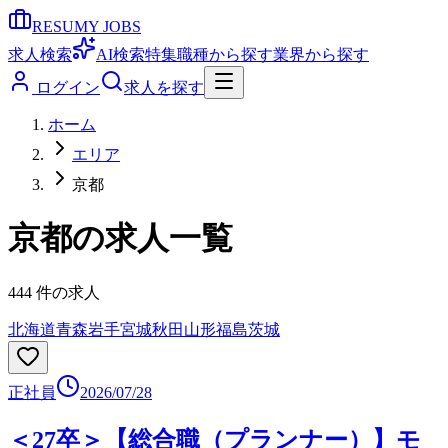
RESUMY JOBS
求人検索
AI検索
特集
職種から探す
業界から探す
ログイン
求人を探す
ホーム
エリア
京都
京都
の求人一覧
444
件の求人
北海道
青森
岩手
宮城
秋田
山形
福島
茨城
正社員
2026/07/28
＜27卒＞【総合職（プランナー）】モ