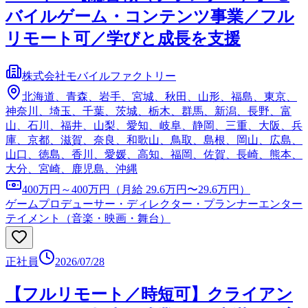
バイルゲーム・コンテンツ事業／フル
リモート可／学びと成長を支援
株式会社モバイルファクトリー
北海道、青森、岩手、宮城、秋田、山形、福島、東京、
神奈川、埼玉、千葉、茨城、栃木、群馬、新潟、長野、富
山、石川、福井、山梨、愛知、岐阜、静岡、三重、大阪、兵
庫、京都、滋賀、奈良、和歌山、鳥取、島根、岡山、広島、
山口、徳島、香川、愛媛、高知、福岡、佐賀、長崎、熊本、
大分、宮崎、鹿児島、沖縄
400万円～400万円（月給 29.6万円〜29.6万円）
ゲームプロデューサー・ディレクター・プランナー
エンター
テイメント（音楽・映画・舞台）
正社員
2026/07/28
【フルリモート／時短可】クライアン