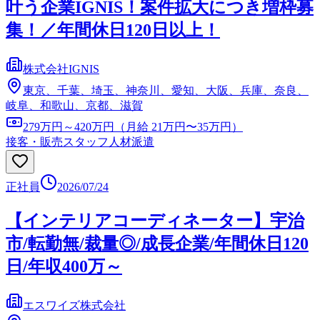
叶う企業IGNIS！案件拡大につき増枠募
集！／年間休日120日以上！
株式会社IGNIS
東京、千葉、埼玉、神奈川、愛知、大阪、兵庫、奈良、
岐阜、和歌山、京都、滋賀
279万円～420万円（月給 21万円〜35万円）
接客・販売スタッフ
人材派遣
正社員
2026/07/24
【インテリアコーディネーター】宇治
市/転勤無/裁量◎/成長企業/年間休日120
日/年収400万～
エスワイズ株式会社