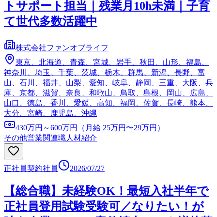
トサポート担当｜残業月10h未満｜子育
て世代多数活躍中
株式会社ファンオブライフ
東京、北海道、青森、宮城、岩手、秋田、山形、福島、
神奈川、埼玉、千葉、茨城、栃木、群馬、新潟、長野、富
山、石川、福井、山梨、愛知、岐阜、静岡、三重、大阪、兵
庫、京都、滋賀、奈良、和歌山、鳥取、島根、岡山、広島、
山口、徳島、香川、愛媛、高知、福岡、佐賀、長崎、熊本、
大分、宮崎、鹿児島、沖縄
430万円～600万円（月給 25万円〜29万円）
その他営業関連職
人材紹介
正社員
契約社員
2026/07/27
【総合職】未経験OK！最短入社半年で
正社員登用試験受験可／なりたい！が