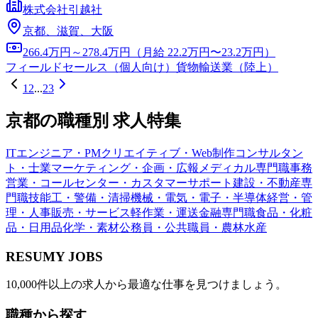
株式会社引越社
京都、滋賀、大阪
266.4万円～278.4万円（月給 22.2万円〜23.2万円）
フィールドセールス（個人向け）
貨物輸送業（陸上）
1
2
...
23
京都
の職種別 求人特集
ITエンジニア・PM
クリエイティブ・Web制作
コンサルタン
ト・士業
マーケティング・企画・広報
メディカル専門職
事務
営業・コールセンター・カスタマーサポート
建設・不動産専
門職
技能工・警備・清掃
機械・電気・電子・半導体
経営・管
理・人事
販売・サービス
軽作業・運送
金融専門職
食品・化粧
品・日用品
化学・素材
公務員・公共職員・農林水産
RESUMY JOBS
10,000件以上の求人から最適な仕事を見つけましょう。
職種から探す