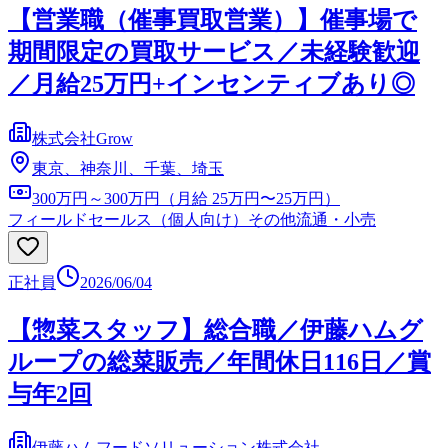
【営業職（催事買取営業）】催事場で
期間限定の買取サービス／未経験歓迎
／月給25万円+インセンティブあり◎
株式会社Grow
東京、神奈川、千葉、埼玉
300万円～300万円（月給 25万円〜25万円）
フィールドセールス（個人向け）
その他流通・小売
正社員
2026/06/04
【惣菜スタッフ】総合職／伊藤ハムグ
ループの総菜販売／年間休日116日／賞
与年2回
伊藤ハムフードソリューション株式会社