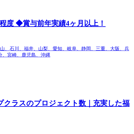
程度 ◆賞与前年実績4ヶ月以上！
山、石川、福井、山梨、愛知、岐阜、静岡、三重、大阪、兵
分、宮崎、鹿児島、沖縄
ップクラスのプロジェクト数｜充実した福