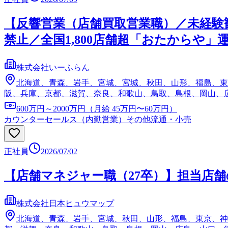
【反響営業（店舗買取営業職）／未経験歓
禁止／全国1,800店舗超「おたからや」
株式会社いーふらん
北海道、青森、岩手、宮城、宮城、秋田、山形、福島、東
阪、兵庫、京都、滋賀、奈良、和歌山、鳥取、島根、岡山、
600万円～2000万円（月給 45万円〜60万円）
カウンターセールス（内勤営業）
その他流通・小売
正社員
2026/07/02
【店舗マネジャー職（27卒）】担当店
株式会社日本ヒュウマップ
北海道、青森、岩手、宮城、秋田、山形、福島、東京、神