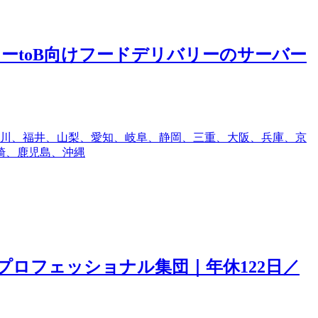
ーtoB向けフードデリバリーのサーバー
川、福井、山梨、愛知、岐阜、静岡、三重、大阪、兵庫、京
崎、鹿児島、沖縄
プロフェッショナル集団｜年休122日／