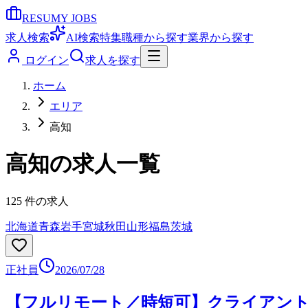
RESUMY JOBS
求人検索
AI検索
特集
職種から探す
業界から探す
ログイン
求人を探す
ホーム
エリア
高知
高知
の求人一覧
125
件の求人
北海道
青森
岩手
宮城
秋田
山形
福島
茨城
正社員
2026/07/28
【フルリモート／時短可】クライアント