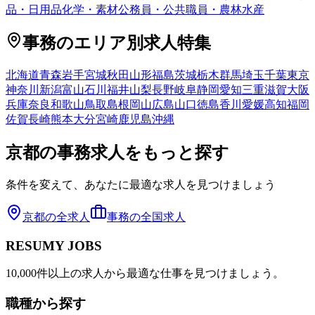
品・日用品
化学・素材
公務員・公共職員・農林水産
事務
のエリア別求人特集
北海道
青森
岩手
宮城
秋田
山形
福島
茨城
栃木
群馬
埼玉
千葉
東京
神奈川
新潟
富山
石川
福井
山梨
長野
岐阜
静岡
愛知
三重
滋賀
大阪
兵庫
奈良
和歌山
鳥取
島根
岡山
広島
山口
徳島
香川
愛媛
高知
福岡
佐賀
長崎
熊本
大分
宮崎
鹿児島
沖縄
京都
の
事務
求人をもっと探す
条件を変えて、あなたに最適な求人を見つけましょう
京都
の全求人
事務
の全国求人
RESUMY JOBS
10,000件以上の求人から最適な仕事を見つけましょう。
職種から探す