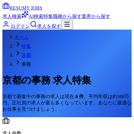
RESUMY JOBS
求人検索
AI検索
特集
職種から探す
業界から探す
ログイン
求人を探す
ホーム
特集
京都
事務
京都
の
事務
求人特集
京都
で募集中の
事務
の求人は現在
8
件
。
平均年収は約388万
円。
正社員の求人が最も多くなっています。
あなたに最適な
お仕事を見つけましょう。
求人件数