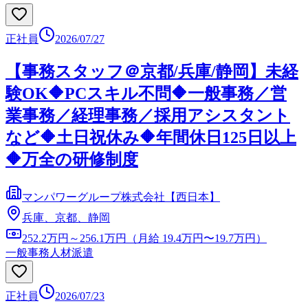
正社員
2026/07/27
【事務スタッフ＠京都/兵庫/静岡】未経
験OK🔶PCスキル不問🔶一般事務／営
業事務／経理事務／採用アシスタント
など🔶土日祝休み🔶年間休日125日以上
🔶万全の研修制度
マンパワーグループ株式会社【西日本】
兵庫、京都、静岡
252.2万円～256.1万円（月給 19.4万円〜19.7万円）
一般事務
人材派遣
正社員
2026/07/23