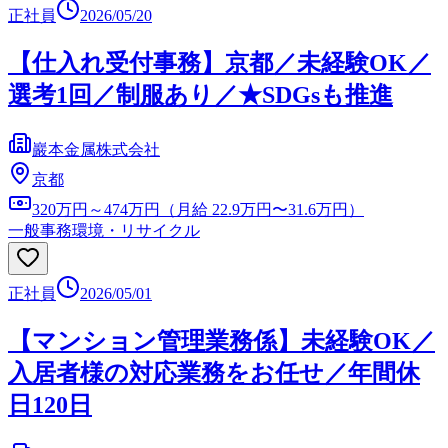
正社員
2026/05/20
【仕入れ受付事務】京都／未経験OK／
選考1回／制服あり／★SDGsも推進
巖本金属株式会社
京都
320万円～474万円（月給 22.9万円〜31.6万円）
一般事務
環境・リサイクル
正社員
2026/05/01
【マンション管理業務係】未経験OK／
入居者様の対応業務をお任せ／年間休
日120日