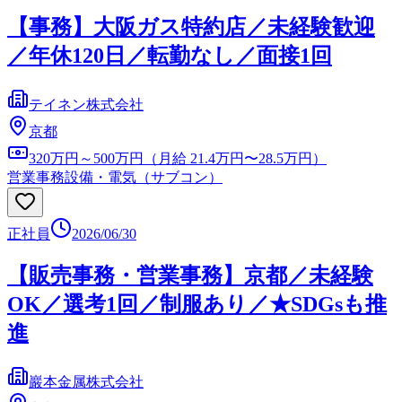
【事務】大阪ガス特約店／未経験歓迎
／年休120日／転勤なし／面接1回
テイネン株式会社
京都
320万円～500万円（月給 21.4万円〜28.5万円）
営業事務
設備・電気（サブコン）
正社員
2026/06/30
【販売事務・営業事務】京都／未経験
OK／選考1回／制服あり／★SDGsも推
進
巖本金属株式会社