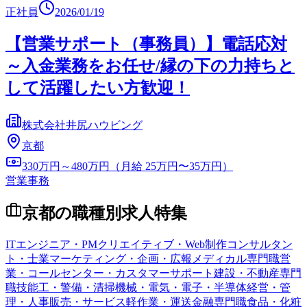
正社員
2026/01/19
【営業サポート（事務員）】電話応対
～入金業務をお任せ/縁の下の力持ちと
して活躍したい方歓迎！
株式会社井尻ハウビング
京都
330万円～480万円（月給 25万円〜35万円）
営業事務
京都
の職種別求人特集
ITエンジニア・PM
クリエイティブ・Web制作
コンサルタン
ト・士業
マーケティング・企画・広報
メディカル専門職
営
業・コールセンター・カスタマーサポート
建設・不動産専門
職
技能工・警備・清掃
機械・電気・電子・半導体
経営・管
理・人事
販売・サービス
軽作業・運送
金融専門職
食品・化粧