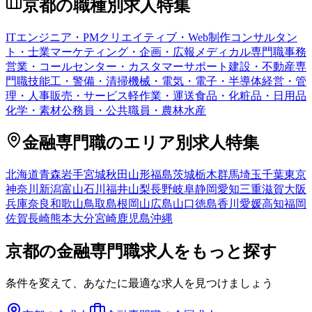
京都
の職種別求人特集
ITエンジニア・PM
クリエイティブ・Web制作
コンサルタン
ト・士業
マーケティング・企画・広報
メディカル専門職
事務
営業・コールセンター・カスタマーサポート
建設・不動産専
門職
技能工・警備・清掃
機械・電気・電子・半導体
経営・管
理・人事
販売・サービス
軽作業・運送
食品・化粧品・日用品
化学・素材
公務員・公共職員・農林水産
金融専門職
のエリア別求人特集
北海道
青森
岩手
宮城
秋田
山形
福島
茨城
栃木
群馬
埼玉
千葉
東京
神奈川
新潟
富山
石川
福井
山梨
長野
岐阜
静岡
愛知
三重
滋賀
大阪
兵庫
奈良
和歌山
鳥取
島根
岡山
広島
山口
徳島
香川
愛媛
高知
福岡
佐賀
長崎
熊本
大分
宮崎
鹿児島
沖縄
京都
の
金融専門職
求人をもっと探す
条件を変えて、あなたに最適な求人を見つけましょう