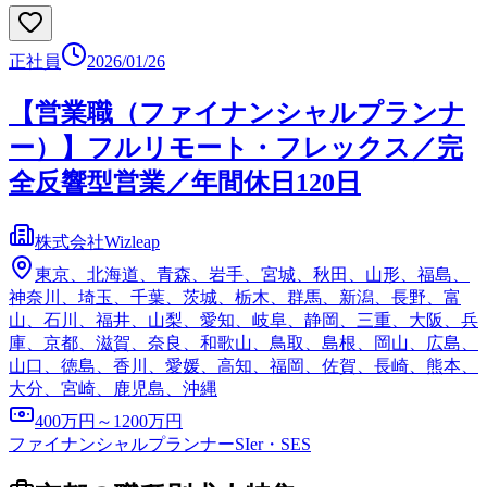
正社員
2026/01/26
【営業職（ファイナンシャルプランナ
ー）】フルリモート・フレックス／完
全反響型営業／年間休日120日
株式会社Wizleap
東京、北海道、青森、岩手、宮城、秋田、山形、福島、
神奈川、埼玉、千葉、茨城、栃木、群馬、新潟、長野、富
山、石川、福井、山梨、愛知、岐阜、静岡、三重、大阪、兵
庫、京都、滋賀、奈良、和歌山、鳥取、島根、岡山、広島、
山口、徳島、香川、愛媛、高知、福岡、佐賀、長崎、熊本、
大分、宮崎、鹿児島、沖縄
400万円～1200万円
ファイナンシャルプランナー
SIer・SES