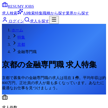
RESUMY JOBS
求人検索
AI検索
特集
職種から探す
業界から探す
ログイン
求人を探す
ホーム
特集
京都
金融専門職
京都
の
金融専門職
求人特集
京都
で募集中の
金融専門職
の求人は現在
1
件
。
平均年収は約
800万円。
正社員の求人が最も多くなっています。
あなたに
最適なお仕事を見つけましょう。
求人件数