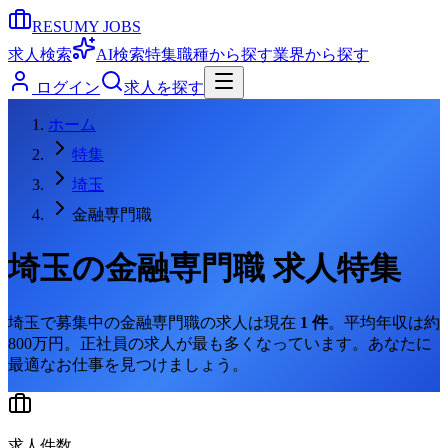
RESUMY JOBS
求人検索
AI検索
特集
職種から探す
業界から探す
ログイン
求人を探す
ホーム
特集
埼玉
金融専門職
埼玉
の
金融専門職
求人特集
埼玉
で募集中の
金融専門職
の求人は現在
1
件
。
平均年収は約
800万円。
正社員の求人が最も多くなっています。
あなたに
最適なお仕事を見つけましょう。
求人件数