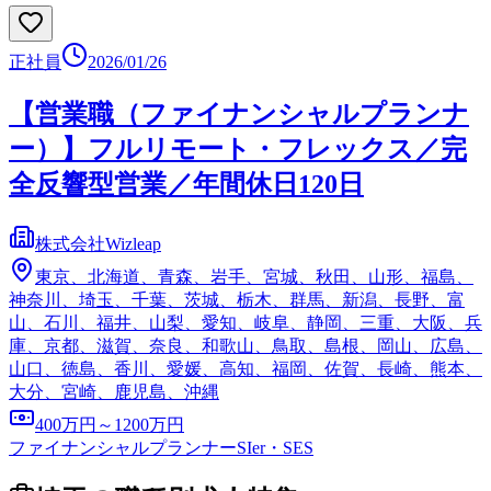
正社員
2026/01/26
【営業職（ファイナンシャルプランナ
ー）】フルリモート・フレックス／完
全反響型営業／年間休日120日
株式会社Wizleap
東京、北海道、青森、岩手、宮城、秋田、山形、福島、
神奈川、埼玉、千葉、茨城、栃木、群馬、新潟、長野、富
山、石川、福井、山梨、愛知、岐阜、静岡、三重、大阪、兵
庫、京都、滋賀、奈良、和歌山、鳥取、島根、岡山、広島、
山口、徳島、香川、愛媛、高知、福岡、佐賀、長崎、熊本、
大分、宮崎、鹿児島、沖縄
400万円～1200万円
ファイナンシャルプランナー
SIer・SES