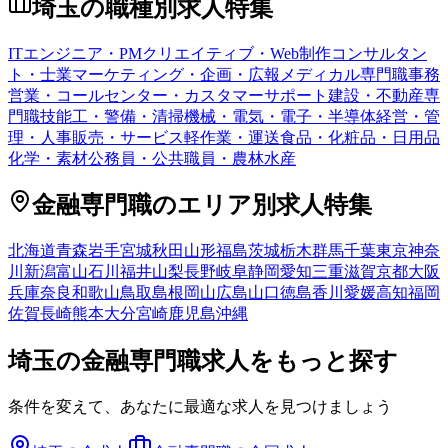
埼玉
の職種別求人特集
ITエンジニア・PM
クリエイティブ・Web制作
コンサルタン
ト・士業
マーケティング・企画・広報
メディカル専門職
事務
営業・コールセンター・カスタマーサポート
建設・不動産専
門職
技能工・警備・清掃
機械・電気・電子・半導体
経営・管
理・人事
販売・サービス
軽作業・運送
食品・化粧品・日用品
化学・素材
公務員・公共職員・農林水産
金融専門職
のエリア別求人特集
北海道
青森
岩手
宮城
秋田
山形
福島
茨城
栃木
群馬
千葉
東京
神奈
川
新潟
富山
石川
福井
山梨
長野
岐阜
静岡
愛知
三重
滋賀
京都
大阪
兵庫
奈良
和歌山
鳥取
島根
岡山
広島
山口
徳島
香川
愛媛
高知
福岡
佐賀
長崎
熊本
大分
宮崎
鹿児島
沖縄
埼玉
の
金融専門職
求人をもっと探す
条件を変えて、あなたに最適な求人を見つけましょう