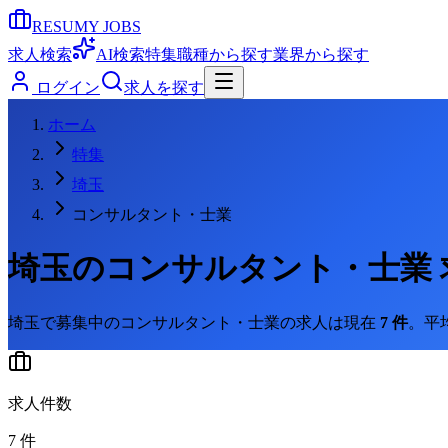
RESUMY JOBS
求人検索
AI検索
特集
職種から探す
業界から探す
ログイン
求人を探す
ホーム
特集
埼玉
コンサルタント・士業
埼玉
の
コンサルタント・士業
埼玉
で募集中の
コンサルタント・士業
の求人は現在
7
件
。
平
求人件数
7
件