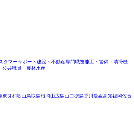
スタマーサポート
建設・不動産専門職
技能工・警備・清掃
機
・公共職員・農林水産
庫
奈良
和歌山
鳥取
島根
岡山
広島
山口
徳島
香川
愛媛
高知
福岡
佐賀