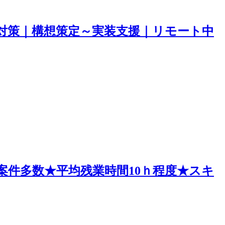
対策｜構想策定～実装支援｜リモート中
案件多数★平均残業時間10ｈ程度★スキ