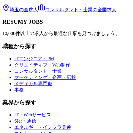
埼玉
の全求人
コンサルタント・士業
の全国求人
RESUMY JOBS
10,000件以上の求人から最適な仕事を見つけましょう。
職種から探す
ITエンジニア・PM
クリエイティブ・Web制作
コンサルタント・士業
マーケティング・企画・広報
メディカル専門職
事務
業界から探す
IT・Webサービス
SIer・通信
エネルギー・インフラ関連