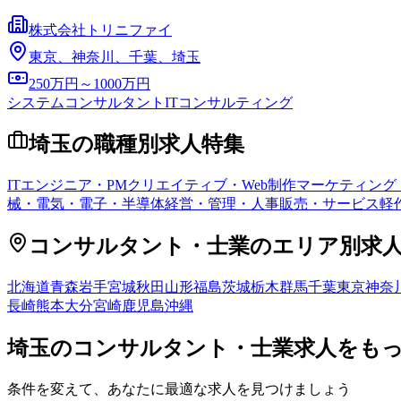
株式会社トリニファイ
東京、神奈川、千葉、埼玉
250万円～1000万円
システムコンサルタント
ITコンサルティング
埼玉
の職種別求人特集
ITエンジニア・PM
クリエイティブ・Web制作
マーケティング
械・電気・電子・半導体
経営・管理・人事
販売・サービス
軽
コンサルタント・士業
のエリア別求
北海道
青森
岩手
宮城
秋田
山形
福島
茨城
栃木
群馬
千葉
東京
神奈
長崎
熊本
大分
宮崎
鹿児島
沖縄
埼玉
の
コンサルタント・士業
求人をも
条件を変えて、あなたに最適な求人を見つけましょう