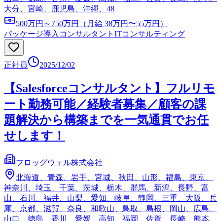
大分、宮崎、鹿児島、沖縄、48
500万円～750万円（月給 38万円〜55万円）
パッケージ導入コンサルタント
ITコンサルティング
正社員
2025/12/02
【Salesforceコンサルタント】フルリモ
ート勤務可能／経験者募集／顧客の課
題解決から構築までを一気通貫でお任
せします！
フロッグウェル株式会社
北海道、青森、岩手、宮城、秋田、山形、福島、東京、
神奈川、埼玉、千葉、茨城、栃木、群馬、新潟、長野、富
山、石川、福井、山梨、愛知、岐阜、静岡、三重、大阪、兵
庫、京都、滋賀、奈良、和歌山、鳥取、島根、岡山、広島、
山口、徳島、香川、愛媛、高知、福岡、佐賀、長崎、熊本、