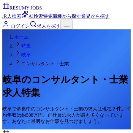
RESUMY JOBS
求人検索
AI検索
特集
職種から探す
業界から探す
ログイン
求人を探す
ホーム
特集
岐阜
コンサルタント・士業
岐阜
の
コンサルタント・士業
求人特集
岐阜
で募集中の
コンサルタント・士業
の求人は現在
2
件
。
平
均年収は約588万円。
正社員の求人が最も多くなっていま
す。
あなたに最適なお仕事を見つけましょう。