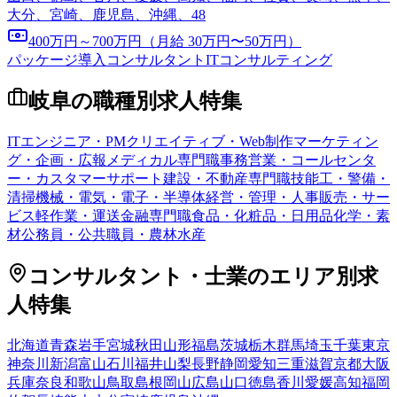
大分、宮崎、鹿児島、沖縄、48
400万円～700万円（月給 30万円〜50万円）
パッケージ導入コンサルタント
ITコンサルティング
岐阜
の職種別求人特集
ITエンジニア・PM
クリエイティブ・Web制作
マーケティン
グ・企画・広報
メディカル専門職
事務
営業・コールセンタ
ー・カスタマーサポート
建設・不動産専門職
技能工・警備・
清掃
機械・電気・電子・半導体
経営・管理・人事
販売・サー
ビス
軽作業・運送
金融専門職
食品・化粧品・日用品
化学・素
材
公務員・公共職員・農林水産
コンサルタント・士業
のエリア別求
人特集
北海道
青森
岩手
宮城
秋田
山形
福島
茨城
栃木
群馬
埼玉
千葉
東京
神奈川
新潟
富山
石川
福井
山梨
長野
静岡
愛知
三重
滋賀
京都
大阪
兵庫
奈良
和歌山
鳥取
島根
岡山
広島
山口
徳島
香川
愛媛
高知
福岡