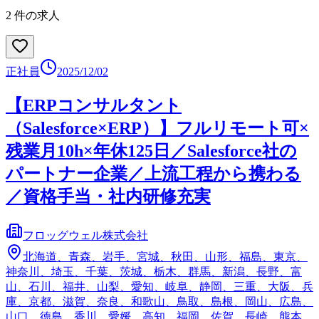
2
件の求人
正社員
2025/12/02
【ERPコンサルタント
（Salesforce×ERP）】フルリモート可×
残業月10h×年休125日／Salesforce社の
パートナー企業／上流工程から携わる
／資格手当・社内研修充実
フロッグウェル株式会社
北海道、青森、岩手、宮城、秋田、山形、福島、東京、
神奈川、埼玉、千葉、茨城、栃木、群馬、新潟、長野、富
山、石川、福井、山梨、愛知、岐阜、静岡、三重、大阪、兵
庫、京都、滋賀、奈良、和歌山、鳥取、島根、岡山、広島、
山口、徳島、香川、愛媛、高知、福岡、佐賀、長崎、熊本、