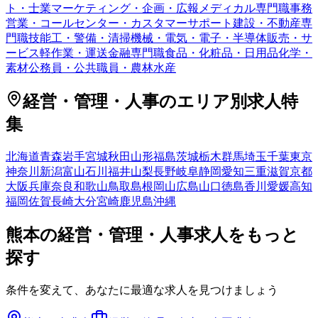
ト・士業
マーケティング・企画・広報
メディカル専門職
事務
営業・コールセンター・カスタマーサポート
建設・不動産専
門職
技能工・警備・清掃
機械・電気・電子・半導体
販売・サ
ービス
軽作業・運送
金融専門職
食品・化粧品・日用品
化学・
素材
公務員・公共職員・農林水産
経営・管理・人事
のエリア別求人特
集
北海道
青森
岩手
宮城
秋田
山形
福島
茨城
栃木
群馬
埼玉
千葉
東京
神奈川
新潟
富山
石川
福井
山梨
長野
岐阜
静岡
愛知
三重
滋賀
京都
大阪
兵庫
奈良
和歌山
鳥取
島根
岡山
広島
山口
徳島
香川
愛媛
高知
福岡
佐賀
長崎
大分
宮崎
鹿児島
沖縄
熊本
の
経営・管理・人事
求人をもっと
探す
条件を変えて、あなたに最適な求人を見つけましょう