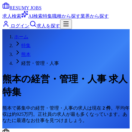
RESUMY JOBS
求人検索
AI検索
特集
職種から探す
業界から探す
ログイン
求人を探す
ホーム
特集
熊本
経営・管理・人事
熊本
の
経営・管理・人事
求人
特集
熊本
で募集中の
経営・管理・人事
の求人は現在
2
件
。
平均年
収は約925万円。
正社員の求人が最も多くなっています。
あ
なたに最適なお仕事を見つけましょう。