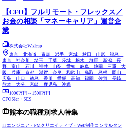
【CFO】フルリモート・フレックス／
お金の相談「マネーキャリア」運営企
業
株式会社Wizleap
東京、北海道、青森、岩手、宮城、秋田、山形、福島、
東京、神奈川、埼玉、千葉、茨城、栃木、群馬、新潟、長
野、富山、石川、福井、山梨、愛知、岐阜、静岡、三重、大
阪、兵庫、京都、滋賀、奈良、和歌山、鳥取、島根、岡山、
広島、山口、徳島、香川、愛媛、高知、福岡、佐賀、長崎、
熊本、大分、宮崎、鹿児島、沖縄
1000万円～1500万円
CFO
SIer・SES
熊本
の職種別求人特集
ITエンジニア・PM
クリエイティブ・Web制作
コンサルタン