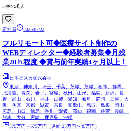
3
件の求人
正社員
2026/07/22
フルリモート可◆医療サイト制作の
WEBディレクター◆経験者募集◆月残
業20ｈ程度 ◆賞与前年実績4ヶ月以上！
日本ビスカ株式会社
東京、神奈川、埼玉、千葉、茨城、茨城、栃木、群馬、
北海道、青森、岩手、宮城、秋田、山形、福島、新潟、長
野、富山、石川、福井、山梨、愛知、岐阜、静岡、三重、大
阪、兵庫、京都、滋賀、奈良、和歌山、鳥取、島根、岡山、
広島、山口、徳島、香川、愛媛、高知、福岡、佐賀、長崎、
熊本、大分、宮崎、鹿児島、沖縄
375万円～675万円（月給 25万円〜45万円）