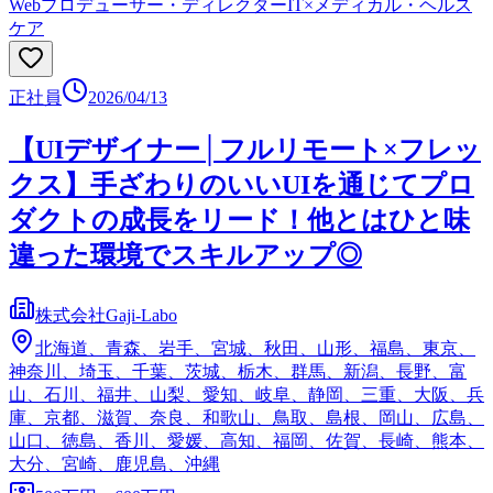
Webプロデューサー・ディレクター
IT×メディカル・ヘルス
ケア
正社員
2026/04/13
【UIデザイナー│フルリモート×フレッ
クス】手ざわりのいいUIを通じてプロ
ダクトの成長をリード！他とはひと味
違った環境でスキルアップ◎
株式会社Gaji-Labo
北海道、青森、岩手、宮城、秋田、山形、福島、東京、
神奈川、埼玉、千葉、茨城、栃木、群馬、新潟、長野、富
山、石川、福井、山梨、愛知、岐阜、静岡、三重、大阪、兵
庫、京都、滋賀、奈良、和歌山、鳥取、島根、岡山、広島、
山口、徳島、香川、愛媛、高知、福岡、佐賀、長崎、熊本、
大分、宮崎、鹿児島、沖縄