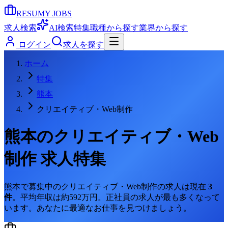
RESUMY JOBS
求人検索
AI検索
特集
職種から探す
業界から探す
ログイン
求人を探す
ホーム
特集
熊本
クリエイティブ・Web制作
熊本
の
クリエイティブ・Web
制作
求人特集
熊本
で募集中の
クリエイティブ・Web制作
の求人は現在
3
件
。
平均年収は約592万円。
正社員の求人が最も多くなって
います。
あなたに最適なお仕事を見つけましょう。