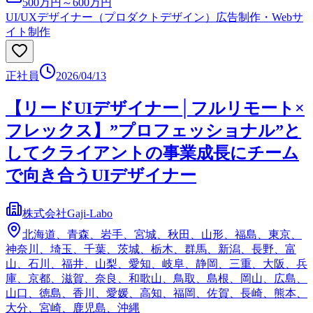
500万円～600万円
UI/UXデザイナー（プロダクトデザイン）
広告制作・Webサ
イト制作
正社員
2026/04/13
【リードUIデザイナー│フルリモート×
フレックス】”プロフェッショナル”と
してクライアントの事業成長にチーム
で向き合うUIデザイナー
株式会社Gaji-Labo
北海道、青森、岩手、宮城、秋田、山形、福島、東京、
神奈川、埼玉、千葉、茨城、栃木、群馬、新潟、長野、富
山、石川、福井、山梨、愛知、岐阜、静岡、三重、大阪、兵
庫、京都、滋賀、奈良、和歌山、鳥取、島根、岡山、広島、
山口、徳島、香川、愛媛、高知、福岡、佐賀、長崎、熊本、
大分、宮崎、鹿児島、沖縄