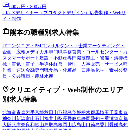
600万円～800万円
UI/UXデザイナー（プロダクトデザイン）
広告制作・Webサ
イト制作
熊本
の職種別求人特集
ITエンジニア・PM
コンサルタント・士業
マーケティング・
企画・広報
メディカル専門職
事務
営業・コールセンター・カ
スタマーサポート
建設・不動産専門職
技能工・警備・清掃
機
械・電気・電子・半導体
経営・管理・人事
販売・サービス
軽
作業・運送
金融専門職
食品・化粧品・日用品
化学・素材
公務
員・公共職員・農林水産
クリエイティブ・Web制作
のエリア
別求人特集
北海道
青森
岩手
宮城
秋田
山形
福島
茨城
栃木
群馬
埼玉
千葉
東京
神奈川
新潟
富山
石川
福井
山梨
長野
岐阜
静岡
愛知
三重
滋賀
京都
大阪
兵庫
奈良
和歌山
鳥取
島根
岡山
広島
山口
徳島
香川
愛媛
高知