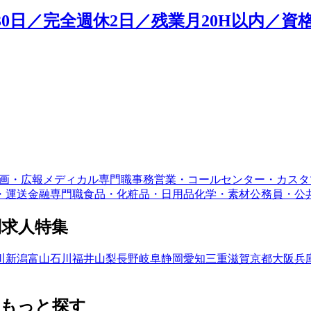
0日／完全週休2日／残業月20H以内／資
画・広報
メディカル専門職
事務
営業・コールセンター・カスタ
・運送
金融専門職
食品・化粧品・日用品
化学・素材
公務員・公
別求人特集
川
新潟
富山
石川
福井
山梨
長野
岐阜
静岡
愛知
三重
滋賀
京都
大阪
兵
をもっと探す