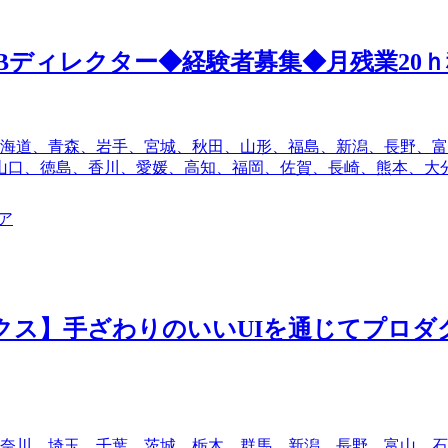
ディレクター◆経験者募集◆月残業20ｈ
海道、青森、岩手、宮城、秋田、山形、福島、新潟、長野、富
山口、徳島、香川、愛媛、高知、福岡、佐賀、長崎、熊本、大
ア
ックス】手ざわりのいいUIを通じてプロ
奈川、埼玉、千葉、茨城、栃木、群馬、新潟、長野、富山、石