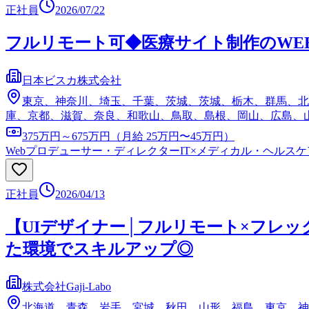
正社員
2026/07/22
フルリモート可◆医療サイト制作のWEB
日本ビスカ株式会社
東京、神奈川、埼玉、千葉、茨城、茨城、栃木、群馬、北
庫、京都、滋賀、奈良、和歌山、鳥取、島根、岡山、広島、
375万円～675万円（月給 25万円〜45万円）
Webプロデューサー・ディレクター
IT×メディカル・ヘルスケ
正社員
2026/04/13
【UIデザイナー│フルリモート×フレ
た環境でスキルアップ◎
株式会社Gaji-Labo
北海道、青森、岩手、宮城、秋田、山形、福島、東京、神