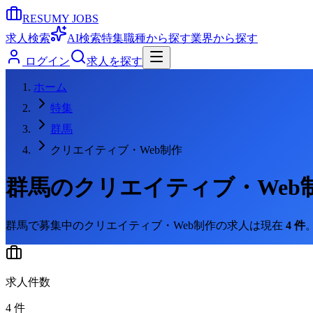
RESUMY JOBS
求人検索
AI検索
特集
職種から探す
業界から探す
ログイン
求人を探す
ホーム
特集
群馬
クリエイティブ・Web制作
群馬
の
クリエイティブ・Web
群馬
で募集中の
クリエイティブ・Web制作
の求人は現在
4
件
求人件数
4
件