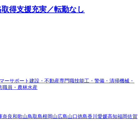
格取得支援充実／転勤なし
マーサポート
建設・不動産専門職
技能工・警備・清掃
機械・
共職員・農林水産
庫
奈良
和歌山
鳥取
島根
岡山
広島
山口
徳島
香川
愛媛
高知
福岡
佐賀