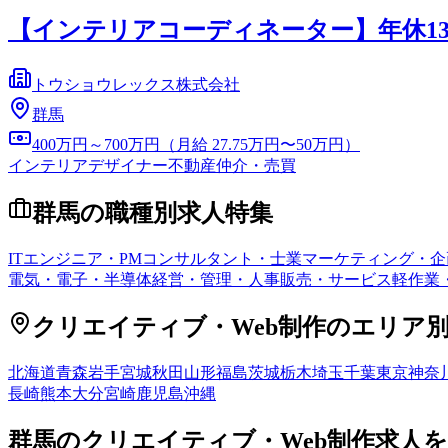
【インテリアコーディネーター】年休13
トウショウレックス株式会社
群馬
400万円～700万円（月給 27.75万円〜50万円）
インテリアデザイナー
不動産仲介・売買
群馬
の職種別求人特集
ITエンジニア・PM
コンサルタント・士業
マーケティング・企
電気・電子・半導体
経営・管理・人事
販売・サービス
軽作業
クリエイティブ・Web制作
のエリア
北海道
青森
岩手
宮城
秋田
山形
福島
茨城
栃木
埼玉
千葉
東京
神奈
長崎
熊本
大分
宮崎
鹿児島
沖縄
群馬
の
クリエイティブ・Web制作
求人