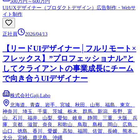
500万円～600万円
UI/UXデザイナー（プロダクトデザイン）
広告制作・Webサ
イト制作
正社員
2026/04/13
【リードUIデザイナー│フルリモート×
フレックス】”プロフェッショナル”と
してクライアントの事業成長にチーム
で向き合うUIデザイナー
株式会社Gaji-Labo
北海道、青森、岩手、宮城、秋田、山形、福島、東京、
神奈川、埼玉、千葉、茨城、栃木、群馬、新潟、長野、富
山、石川、福井、山梨、愛知、岐阜、静岡、三重、大阪、兵
庫、京都、滋賀、奈良、和歌山、鳥取、島根、岡山、広島、
山口、徳島、香川、愛媛、高知、福岡、佐賀、長崎、熊本、
大分、宮崎、鹿児島、沖縄