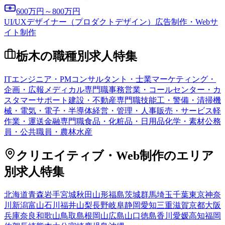
600万円～800万円
UI/UXデザイナー（プロダクトデザイン）
広告制作・Webサ
イト制作
栃木
の職種別求人特集
ITエンジニア・PM
コンサルタント・士業
マーケティング・
企画・広報
メディカル専門職
事務
営業・コールセンター・カ
スタマーサポート
建設・不動産専門職
技能工・警備・清掃
機
械・電気・電子・半導体
経営・管理・人事
販売・サービス
軽
作業・運送
金融専門職
食品・化粧品・日用品
化学・素材
公務
員・公共職員・農林水産
クリエイティブ・Web制作
のエリア
別求人特集
北海道
青森
岩手
宮城
秋田
山形
福島
茨城
群馬
埼玉
千葉
東京
神奈
川
新潟
富山
石川
福井
山梨
長野
岐阜
静岡
愛知
三重
滋賀
京都
大阪
兵庫
奈良
和歌山
鳥取
島根
岡山
広島
山口
徳島
香川
愛媛
高知
福岡