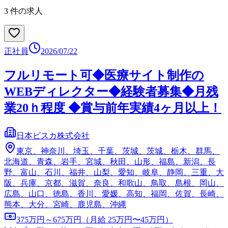
3
件の求人
正社員
2026/07/22
フルリモート可◆医療サイト制作の
WEBディレクター◆経験者募集◆月残
業20ｈ程度 ◆賞与前年実績4ヶ月以上！
日本ビスカ株式会社
東京、神奈川、埼玉、千葉、茨城、茨城、栃木、群馬、
北海道、青森、岩手、宮城、秋田、山形、福島、新潟、長
野、富山、石川、福井、山梨、愛知、岐阜、静岡、三重、大
阪、兵庫、京都、滋賀、奈良、和歌山、鳥取、島根、岡山、
広島、山口、徳島、香川、愛媛、高知、福岡、佐賀、長崎、
熊本、大分、宮崎、鹿児島、沖縄
375万円～675万円（月給 25万円〜45万円）