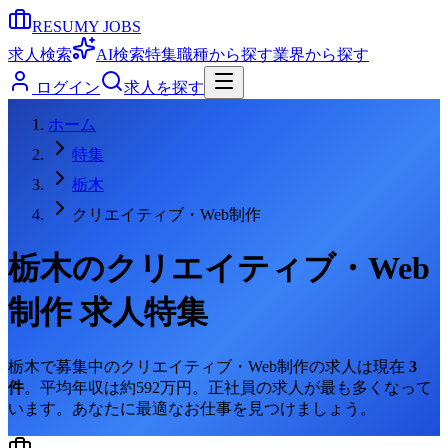
RESUMY JOBS
求人検索
AI検索
特集
職種から探す
業界から探す
ログイン
求人を探す
ホーム
特集
栃木
クリエイティブ・Web制作
栃木
の
クリエイティブ・Web
制作
求人特集
栃木
で募集中の
クリエイティブ・Web制作
の求人は現在
3
件
。
平均年収は約592万円。
正社員の求人が最も多くなって
います。
あなたに最適なお仕事を見つけましょう。