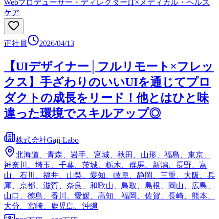
Webプロデューサー・ディレクター
IT×メディカル・ヘルス
ケア
正社員
2026/04/13
【UIデザイナー│フルリモート×フレッ
クス】手ざわりのいいUIを通じてプロ
ダクトの成長をリード！他とはひと味
違った環境でスキルアップ◎
株式会社Gaji-Labo
北海道、青森、岩手、宮城、秋田、山形、福島、東京、
神奈川、埼玉、千葉、茨城、栃木、群馬、新潟、長野、富
山、石川、福井、山梨、愛知、岐阜、静岡、三重、大阪、兵
庫、京都、滋賀、奈良、和歌山、鳥取、島根、岡山、広島、
山口、徳島、香川、愛媛、高知、福岡、佐賀、長崎、熊本、
大分、宮崎、鹿児島、沖縄