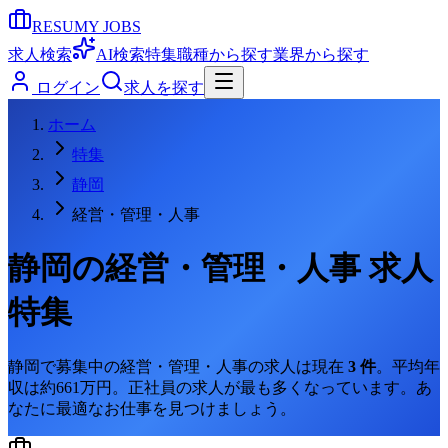
RESUMY JOBS
求人検索
AI検索
特集
職種から探す
業界から探す
ログイン
求人を探す
ホーム
特集
静岡
経営・管理・人事
静岡
の
経営・管理・人事
求人
特集
静岡
で募集中の
経営・管理・人事
の求人は現在
3
件
。
平均年
収は約661万円。
正社員の求人が最も多くなっています。
あ
なたに最適なお仕事を見つけましょう。