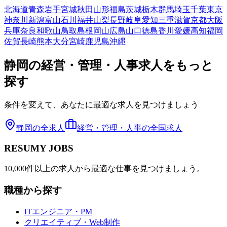
北海道
青森
岩手
宮城
秋田
山形
福島
茨城
栃木
群馬
埼玉
千葉
東京
神奈川
新潟
富山
石川
福井
山梨
長野
岐阜
愛知
三重
滋賀
京都
大阪
兵庫
奈良
和歌山
鳥取
島根
岡山
広島
山口
徳島
香川
愛媛
高知
福岡
佐賀
長崎
熊本
大分
宮崎
鹿児島
沖縄
静岡
の
経営・管理・人事
求人をもっと
探す
条件を変えて、あなたに最適な求人を見つけましょう
静岡
の全求人
経営・管理・人事
の全国求人
RESUMY JOBS
10,000件以上の求人から最適な仕事を見つけましょう。
職種から探す
ITエンジニア・PM
クリエイティブ・Web制作