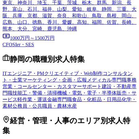
東京、神奈川、埼玉、千葉、茨城、栃木、群馬、新潟、長
野、富山、石川、福井、山梨、愛知、岐阜、静岡、三重、大
阪、兵庫、京都、滋賀、奈良、和歌山、鳥取、島根、岡山、
広島、山口、徳島、香川、愛媛、高知、福岡、佐賀、長崎、
熊本、大分、宮崎、鹿児島、沖縄
1000万円～1500万円
CFO
SIer・SES
静岡
の職種別求人特集
ITエンジニア・PM
クリエイティブ・Web制作
コンサルタン
ト・士業
マーケティング・企画・広報
メディカル専門職
事務
営業・コールセンター・カスタマーサポート
建設・不動産専
門職
技能工・警備・清掃
機械・電気・電子・半導体
販売・サ
ービス
軽作業・運送
金融専門職
食品・化粧品・日用品
化学・
素材
公務員・公共職員・農林水産
経営・管理・人事
のエリア別求人特
集