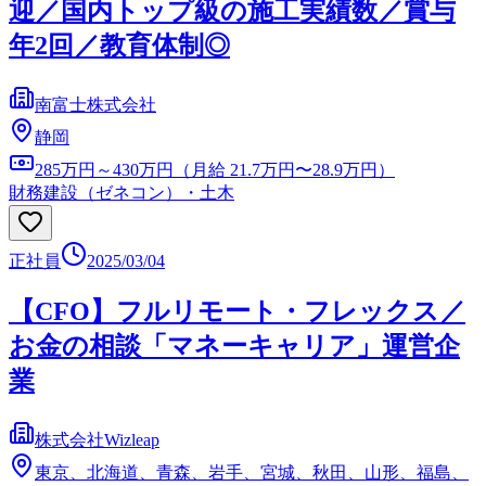
迎／国内トップ級の施工実績数／賞与
年2回／教育体制◎
南富士株式会社
静岡
285万円～430万円（月給 21.7万円〜28.9万円）
財務
建設（ゼネコン）・土木
正社員
2025/03/04
【CFO】フルリモート・フレックス／
お金の相談「マネーキャリア」運営企
業
株式会社Wizleap
東京、北海道、青森、岩手、宮城、秋田、山形、福島、