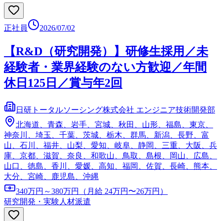
正社員
2026/07/02
【R&D（研究開発）】研修生採用／未
経験者・業界経験のない方歓迎／年間
休日125日／賞与年2回
日研トータルソーシング株式会社 エンジニア技術開発部
北海道、青森、岩手、宮城、秋田、山形、福島、東京、
神奈川、埼玉、千葉、茨城、栃木、群馬、新潟、長野、富
山、石川、福井、山梨、愛知、岐阜、静岡、三重、大阪、兵
庫、京都、滋賀、奈良、和歌山、鳥取、島根、岡山、広島、
山口、徳島、香川、愛媛、高知、福岡、佐賀、長崎、熊本、
大分、宮崎、鹿児島、沖縄
340万円～380万円（月給 24万円〜26万円）
研究開発・実験
人材派遣