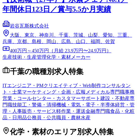
年間休日123日／賞与5.5か月実績
岩谷瓦斯株式会社
大阪、東京、神奈川、千葉、茨城、山梨、愛知、三重、
兵庫、京都、島根、岡山、広島、山口、福岡、佐賀
400万円～450万円（月給 23.9万円〜24.9万円）
生産技術・生産管理
化学・素材メーカー
千葉
の職種別求人特集
ITエンジニア・PM
クリエイティブ・Web制作
コンサルタン
ト・士業
マーケティング・企画・広報
メディカル専門職
事務
営業・コールセンター・カスタマーサポート
建設・不動産専
門職
技能工・警備・清掃
機械・電気・電子・半導体
経営・管
理・人事
販売・サービス
軽作業・運送
金融専門職
食品・化粧
品・日用品
公務員・公共職員・農林水産
化学・素材
のエリア別求人特集