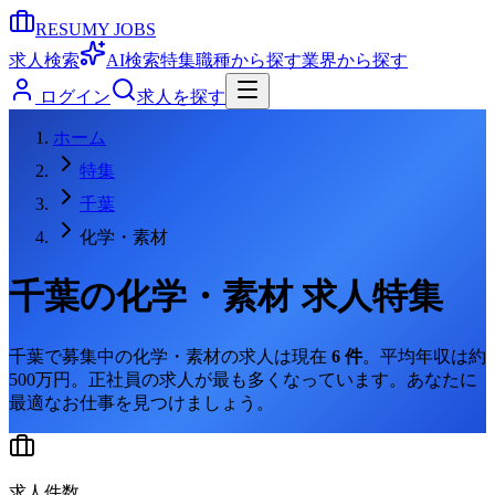
RESUMY JOBS
求人検索
AI検索
特集
職種から探す
業界から探す
ログイン
求人を探す
ホーム
特集
千葉
化学・素材
千葉
の
化学・素材
求人特集
千葉
で募集中の
化学・素材
の求人は現在
6
件
。
平均年収は約
500万円。
正社員の求人が最も多くなっています。
あなたに
最適なお仕事を見つけましょう。
求人件数