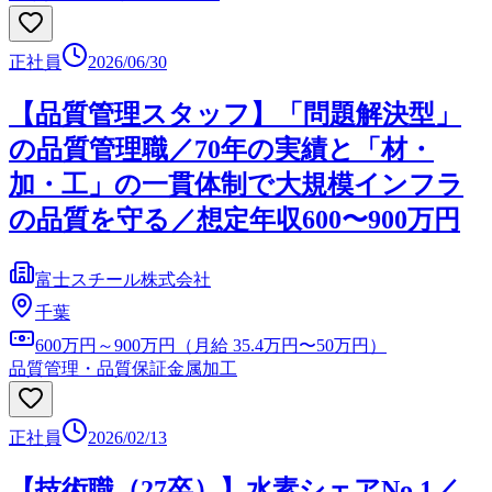
正社員
2026/06/30
【品質管理スタッフ】「問題解決型」
の品質管理職／70年の実績と「材・
加・工」の一貫体制で大規模インフラ
の品質を守る／想定年収600〜900万円
富士スチール株式会社
千葉
600万円～900万円（月給 35.4万円〜50万円）
品質管理・品質保証
金属加工
正社員
2026/02/13
【技術職（27卒）】水素シェアNo.1／