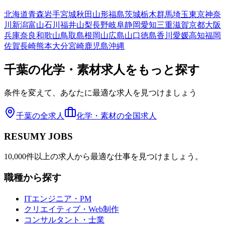
北海道
青森
岩手
宮城
秋田
山形
福島
茨城
栃木
群馬
埼玉
東京
神奈
川
新潟
富山
石川
福井
山梨
長野
岐阜
静岡
愛知
三重
滋賀
京都
大阪
兵庫
奈良
和歌山
鳥取
島根
岡山
広島
山口
徳島
香川
愛媛
高知
福岡
佐賀
長崎
熊本
大分
宮崎
鹿児島
沖縄
千葉
の
化学・素材
求人をもっと探す
条件を変えて、あなたに最適な求人を見つけましょう
千葉
の全求人
化学・素材
の全国求人
RESUMY JOBS
10,000件以上の求人から最適な仕事を見つけましょう。
職種から探す
ITエンジニア・PM
クリエイティブ・Web制作
コンサルタント・士業